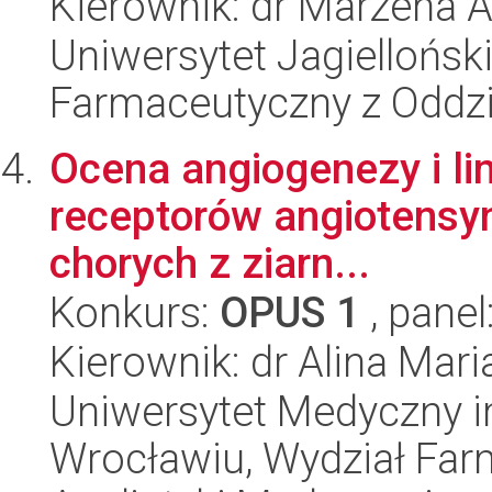
Kierownik: dr Marzena 
Uniwersytet Jagiellońsk
Farmaceutyczny z Oddzi
Ocena angiogenezy i li
receptorów angiotensyny
chorych z ziarn...
Konkurs:
OPUS 1
, panel
Kierownik: dr Alina Ma
Uniwersytet Medyczny i
Wrocławiu, Wydział Far