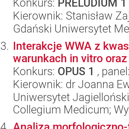
Konkurs:
PRELUDIUM 1
Kierownik: Stanisław Z
Gdański Uniwersytet Me
Interakcje WWA z kwa
warunkach in vitro oraz 
Konkurs:
OPUS 1
, panel
Kierownik: dr Joanna E
Uniwersytet Jagiellońsk
Collegium Medicum; Wy
Analiza morfologiczno