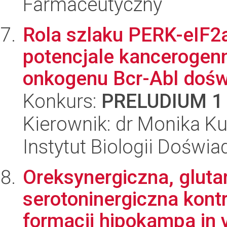
Farmaceutyczny
Rola szlaku PERK-eIF2a
potencjale kancerogen
onkogenu Bcr-Abl doświ
Konkurs:
PRELUDIUM 1
Kierownik: dr Monika Ku
Instytut Biologii Doświ
Oreksynergiczna, gluta
serotoninergiczna kont
formacji hipokampa in v