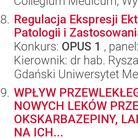
Collegium Medicum; Wyd
Regulacja Ekspresji Ek
Patologii i Zastosowani
Konkurs:
OPUS 1
, panel
Kierownik: dr hab. Rys
Gdański Uniwersytet Me
WPŁYW PRZEWLEKŁE
NOWYCH LEKÓW PRZ
OKSKARBAZEPINY, LA
NA ICH...