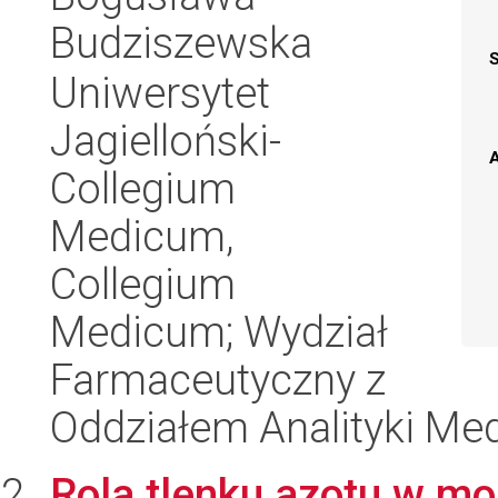
Budziszewska
Uniwersytet
Jagielloński-
A
Collegium
Medicum,
Collegium
Medicum; Wydział
Farmaceutyczny z
Oddziałem Analityki Me
Rola tlenku azotu w mo