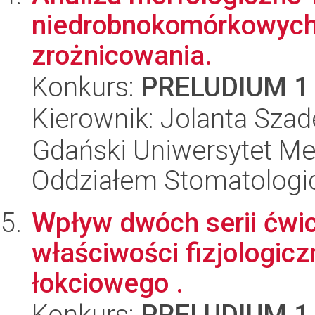
niedrobnokomórkowych 
zrożnicowania.
Konkurs:
PRELUDIUM 1
Kierownik: Jolanta Szad
Gdański Uniwersytet Med
Oddziałem Stomatolog
Wpływ dwóch serii ćwi
właściwości fizjologic
łokciowego .
Konkurs:
PRELUDIUM 1