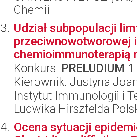
Chemii
Udział subpopulacji li
przeciwnowotworowej 
chemioimmunoterapią m
Konkurs:
PRELUDIUM 1
Kierownik: Justyna Joa
Instytut Immunologii i T
Ludwika Hirszfelda Pols
Ocena sytuacji epidemi