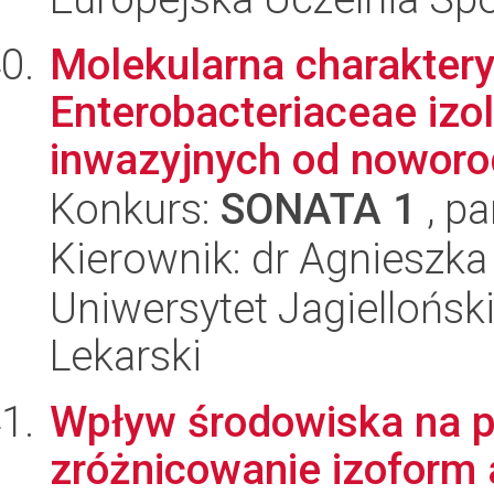
Molekularna charaktery
Enterobacteriaceae iz
inwazyjnych od noworod
Konkurs:
SONATA 1
, pa
Kierownik: dr Agnieszka
Uniwersytet Jagiellońsk
Lekarski
Wpływ środowiska na po
zróżnicowanie izoform