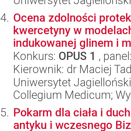
Uniwersytet Jagiellońsk
Ocena zdolności protek
kwercetyny w modelach
indukowanej glinem i
Konkurs:
OPUS 1
, panel
Kierownik: dr Maciej Ta
Uniwersytet Jagiellońsk
Collegium Medicum; Wy
Pokarm dla ciała i duch
antyku i wczesnego Biza