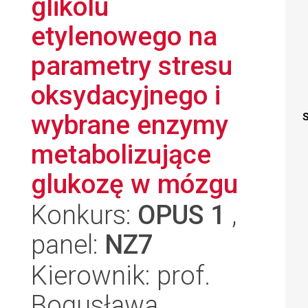
glikolu
etylenowego na
parametry stresu
oksydacyjnego i
wybrane enzymy
S
metabolizujące
glukozę w mózgu
Konkurs:
OPUS 1
,
panel:
NZ7
Kierownik: prof.
Bogusława