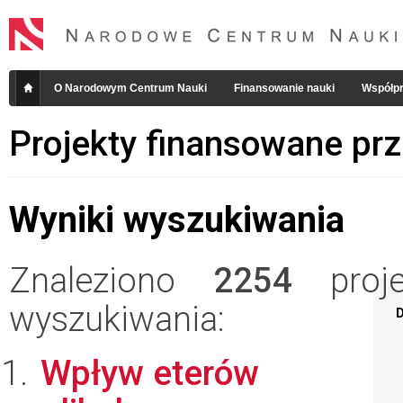
O Narodowym Centrum Nauki
Finansowanie nauki
Współpr
Projekty finansowane pr
Wyniki wyszukiwania
Znaleziono
2254
projek
wyszukiwania:
D
Wpływ eterów