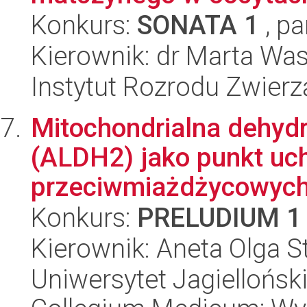
Konkurs:
SONATA 1
, pa
Kierownik: dr Marta Was
Instytut Rozrodu Zwier
Mitochondrialna dehy
(ALDH2) jako punkt uc
przeciwmiażdżycowyc
Konkurs:
PRELUDIUM 1
Kierownik: Aneta Olga 
Uniwersytet Jagiellońsk