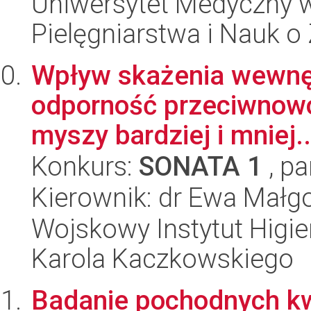
Uniwersytet Medyczny w 
Pielęgniarstwa i Nauk o
Wpływ skażenia wewnęt
odporność przeciwnowo
myszy bardziej i mniej..
Konkurs:
SONATA 1
, pa
Kierownik: dr Ewa Małg
Wojskowy Instytut Higien
Karola Kaczkowskiego
Badanie pochodnych k