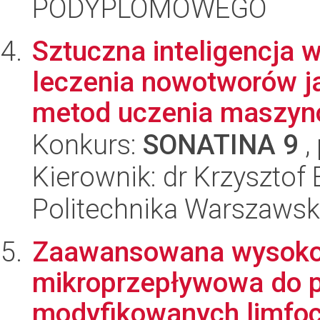
PODYPLOMOWEGO
Sztuczna inteligencja
leczenia nowotworów j
metod uczenia maszyno
Konkurs:
SONATINA 9
,
Kierownik: dr Krzysztof 
Politechnika Warszaws
Zaawansowana wysoko
mikroprzepływowa do 
modyfikowanych limfo