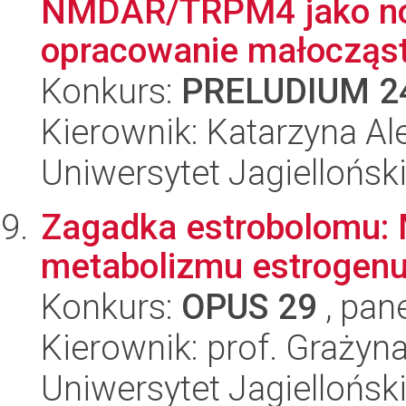
NMDAR/TRPM4 jako nowa
opracowanie małocząst
Konkurs:
PRELUDIUM 2
Kierownik: Katarzyna A
Uniwersytet Jagiellońsk
Zagadka estrobolomu: M
metabolizmu estrogenu
Konkurs:
OPUS 29
, pan
Kierownik: prof. Grażyn
Uniwersytet Jagiellońsk