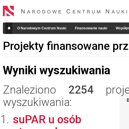
O Narodowym Centrum Nauki
Finansowanie nauki
Współpr
Projekty finansowane pr
Wyniki wyszukiwania
Znaleziono
2254
projek
wyszukiwania:
D
suPAR u osób