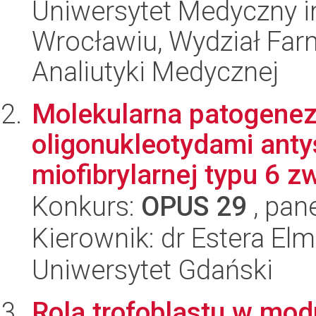
Uniwersytet Medyczny i
Wrocławiu, Wydział Far
Analiutyki Medycznej
Molekularna patogeneza
oligonukleotydami ant
miofibrylarnej typu 6 zw
Konkurs:
OPUS 29
, pan
Kierownik: dr Estera Elm
Uniwersytet Gdański
Rola trofoblastu w mod