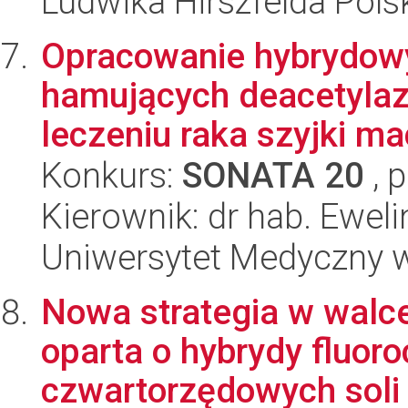
Ludwika Hirszfelda Pols
Opracowanie hybrydow
hamujących deacetylazę
leczeniu raka szyjki mac
Konkurs:
SONATA 20
, 
Kierownik: dr hab. Eweli
Uniwersytet Medyczny 
Nowa strategia w walce
oparta o hybrydy fluoro
czwartorzędowych sol