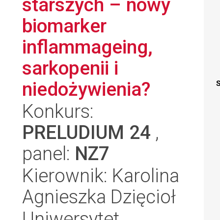
starszych – nowy
biomarker
inflammageing,
sarkopenii i
niedożywienia?
S
Konkurs:
PRELUDIUM 24
,
panel:
NZ7
Kierownik: Karolina
Agnieszka Dzięcioł
Uniwersytet