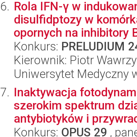
Rola IFN-γ w indukowa
disulfidptozy w komórk
opornych na inhibitory B
Konkurs:
PRELUDIUM 2
Kierownik: Piotr Wawrzy
Uniwersytet Medyczny 
Inaktywacja fotodynami
szerokim spektrum dzia
antybiotyków i przywrac
Konkurs:
OPUS 29
, pan