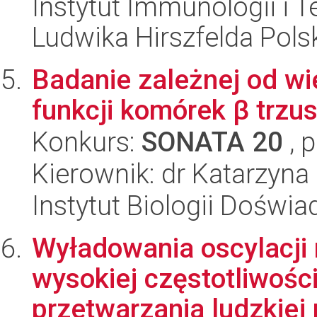
Instytut Immunologii i T
Ludwika Hirszfelda Pols
Badanie zależnej od wie
funkcji komórek β trzu
Konkurs:
SONATA 20
, 
Kierownik: dr Katarzyna
Instytut Biologii Doświ
Wyładowania oscylacji n
wysokiej częstotliwośc
przetwarzania ludzkiej p