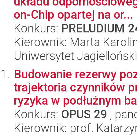
układu odpornościoweg
on-Chip opartej na or...
Konkurs:
PRELUDIUM 2
Kierownik: Marta Karol
Uniwersytet Jagiellońsk
Budowanie rezerwy poz
trajektoria czynników p
ryzyka w podłużnym ba
Konkurs:
OPUS 29
, pan
Kierownik: prof. Katarz