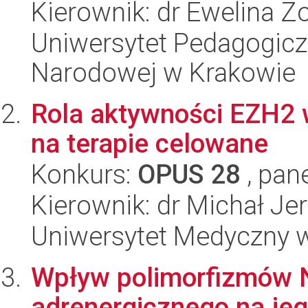
Kierownik: dr Ewelina Zo
Uniwersytet Pedagogiczn
Narodowej w Krakowie
Rola aktywności EZH2 
na terapie celowane
Konkurs:
OPUS 28
, pan
Kierownik: dr Michał Je
Uniwersytet Medyczny 
Wpływ polimorfizmów N
adrenergicznego na jeg