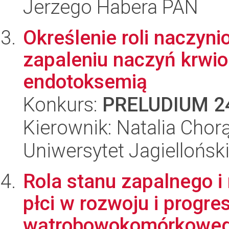
Jerzego Habera PAN
Określenie roli naczyni
zapaleniu naczyń krw
endotoksemią
Konkurs:
PRELUDIUM 2
Kierownik: Natalia Chor
Uniwersytet Jagiellońsk
Rola stanu zapalnego 
płci w rozwoju i progres
wątrobowokomórkowe