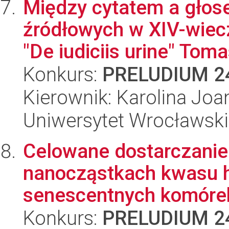
Między cytatem a głos
źródłowych w XIV-wie
"De iudiciis urine" Toma
Konkurs:
PRELUDIUM 2
Kierownik: Karolina Joa
Uniwersytet Wrocławski
Celowane dostarczani
nanocząstkach kwasu 
senescentnych komórek 
Konkurs:
PRELUDIUM 2