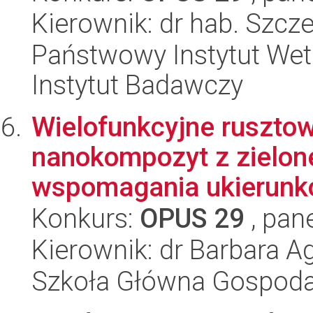
Kierownik: dr hab. Szc
Państwowy Instytut Wet
Instytut Badawczy
Wielofunkcyjne ruszto
nanokompozyt z zielone
wspomagania ukierunko
Konkurs:
OPUS 29
, pan
Kierownik: dr Barbara A
Szkoła Główna Gospoda