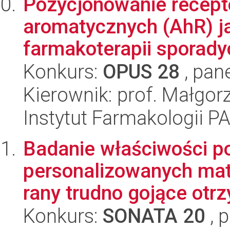
Pozycjonowanie recep
aromatycznych (AhR) j
farmakoterapii sporadyc
Konkurs:
OPUS 28
, pan
Kierownik: prof. Małgorz
Instytut Farmakologii P
Badanie właściwości p
personalizowanych mat
rany trudno gojące otrz
Konkurs:
SONATA 20
, 