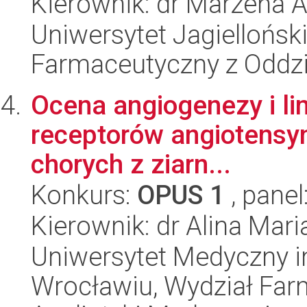
Kierownik: dr Marzena 
Uniwersytet Jagiellońsk
Farmaceutyczny z Oddzi
Ocena angiogenezy i li
receptorów angiotensyny
chorych z ziarn...
Konkurs:
OPUS 1
, panel
Kierownik: dr Alina Ma
Uniwersytet Medyczny i
Wrocławiu, Wydział Far