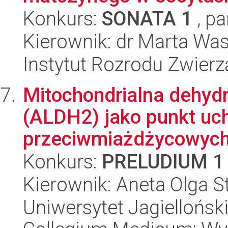
Konkurs:
SONATA 1
, pa
Kierownik: dr Marta Was
Instytut Rozrodu Zwier
Mitochondrialna dehy
(ALDH2) jako punkt uc
przeciwmiażdżycowyc
Konkurs:
PRELUDIUM 1
Kierownik: Aneta Olga 
Uniwersytet Jagiellońsk