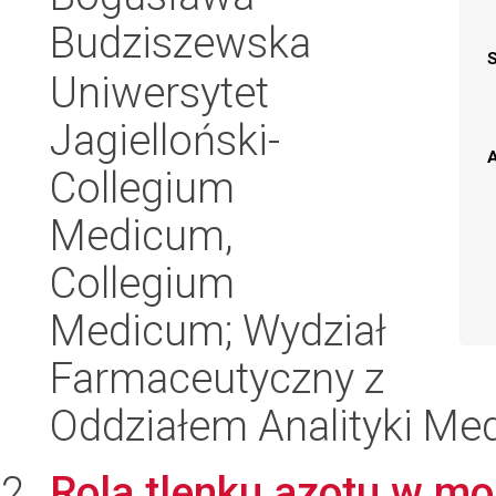
Budziszewska
Uniwersytet
Jagielloński-
A
Collegium
Medicum,
Collegium
Medicum; Wydział
Farmaceutyczny z
Oddziałem Analityki Me
Rola tlenku azotu w mo