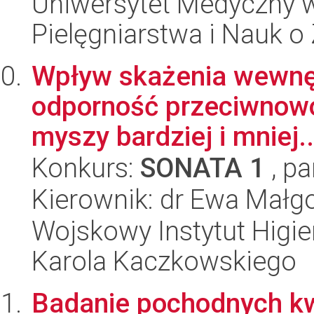
Uniwersytet Medyczny w 
Pielęgniarstwa i Nauk o
Wpływ skażenia wewnęt
odporność przeciwnowo
myszy bardziej i mniej..
Konkurs:
SONATA 1
, pa
Kierownik: dr Ewa Małg
Wojskowy Instytut Higien
Karola Kaczkowskiego
Badanie pochodnych k