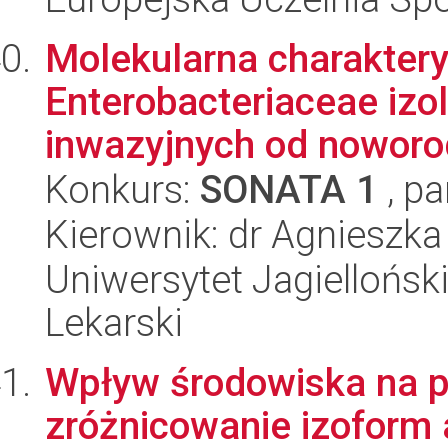
Molekularna charaktery
Enterobacteriaceae iz
inwazyjnych od noworod
Konkurs:
SONATA 1
, pa
Kierownik: dr Agnieszka
Uniwersytet Jagiellońsk
Lekarski
Wpływ środowiska na po
zróżnicowanie izoform