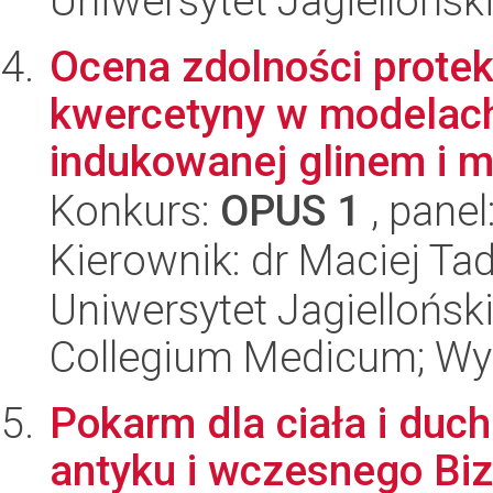
Uniwersytet Jagiellońsk
Ocena zdolności protek
kwercetyny w modelach
indukowanej glinem i
Konkurs:
OPUS 1
, panel
Kierownik: dr Maciej Ta
Uniwersytet Jagiellońsk
Collegium Medicum; Wy
Pokarm dla ciała i duch
antyku i wczesnego Biza