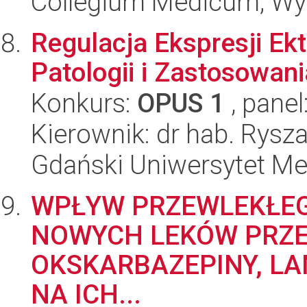
Collegium Medicum; Wyd
Regulacja Ekspresji Ek
Patologii i Zastosowani
Konkurs:
OPUS 1
, panel
Kierownik: dr hab. Rys
Gdański Uniwersytet Me
WPŁYW PRZEWLEKŁE
NOWYCH LEKÓW PRZ
OKSKARBAZEPINY, LA
NA ICH...