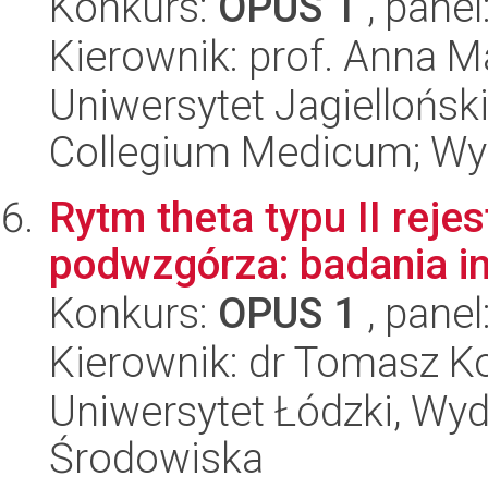
Konkurs:
OPUS 1
, panel
Kierownik: prof. Anna 
Uniwersytet Jagiellońsk
Collegium Medicum; Wy
Rytm theta typu II rej
podwzgórza: badania in 
Konkurs:
OPUS 1
, panel
Kierownik: dr Tomasz K
Uniwersytet Łódzki, Wydz
Środowiska