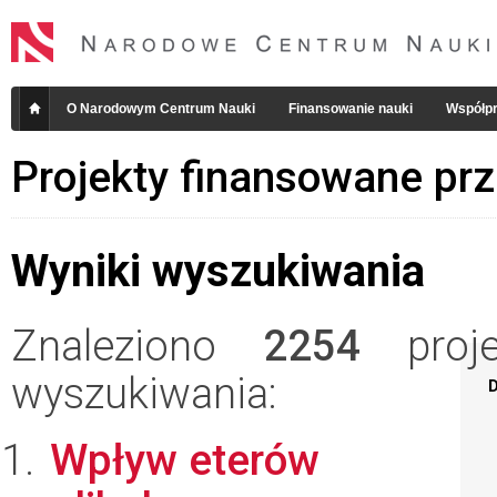
O Narodowym Centrum Nauki
Finansowanie nauki
Współpr
Projekty finansowane pr
Wyniki wyszukiwania
Znaleziono
2254
projek
wyszukiwania:
D
Wpływ eterów