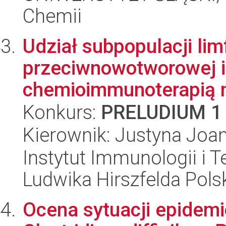
Chemii
Udział subpopulacji li
przeciwnowotworowej 
chemioimmunoterapią m
Konkurs:
PRELUDIUM 1
Kierownik: Justyna Joa
Instytut Immunologii i T
Ludwika Hirszfelda Pols
Ocena sytuacji epidemi