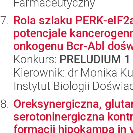
Farmaceutyczny
Rola szlaku PERK-eIF2a
potencjale kancerogen
onkogenu Bcr-Abl doświ
Konkurs:
PRELUDIUM 1
Kierownik: dr Monika Ku
Instytut Biologii Doświ
Oreksynergiczna, gluta
serotoninergiczna kont
formacji hipokampa in v