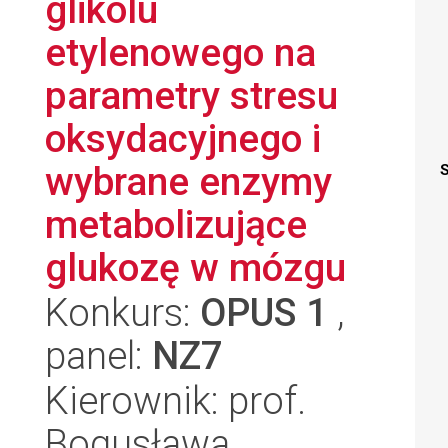
glikolu
etylenowego na
parametry stresu
oksydacyjnego i
wybrane enzymy
S
metabolizujące
glukozę w mózgu
Konkurs:
OPUS 1
,
panel:
NZ7
Kierownik: prof.
Bogusława