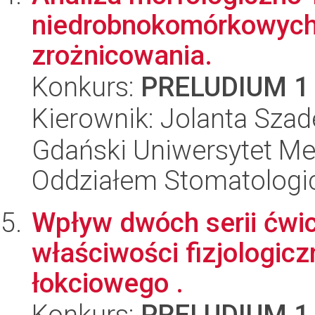
niedrobnokomórkowych 
zrożnicowania.
Konkurs:
PRELUDIUM 1
Kierownik: Jolanta Szad
Gdański Uniwersytet Med
Oddziałem Stomatolog
Wpływ dwóch serii ćwi
właściwości fizjologic
łokciowego .
Konkurs:
PRELUDIUM 1