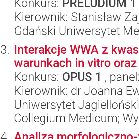
Konkurs:
PRELUDIUM 1
Kierownik: Stanisław Z
Gdański Uniwersytet Me
Interakcje WWA z kwa
warunkach in vitro oraz 
Konkurs:
OPUS 1
, panel
Kierownik: dr Joanna E
Uniwersytet Jagiellońsk
Collegium Medicum; Wy
Analiza morfologiczno