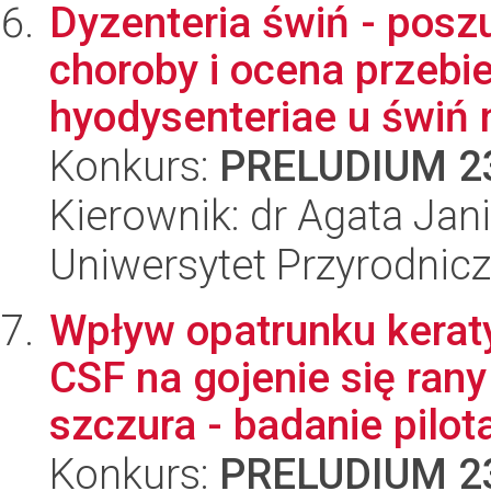
Dyzenteria świń - pos
choroby i ocena przebi
hyodysenteriae u świń 
Konkurs:
PRELUDIUM 2
Kierownik: dr Agata Jan
Uniwersytet Przyrodnic
Wpływ opatrunku kera
CSF na gojenie się ran
szczura - badanie pilota
Konkurs:
PRELUDIUM 2