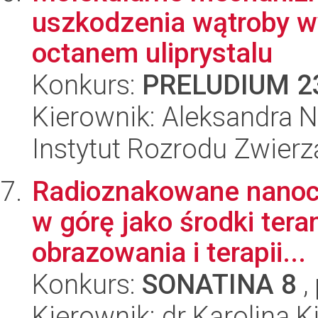
uszkodzenia wątroby 
octanem uliprystalu
Konkurs:
PRELUDIUM 2
Kierownik: Aleksandra N
Instytut Rozrodu Zwier
Radioznakowane nanocz
w górę jako środki ter
obrazowania i terapii...
Konkurs:
SONATINA 8
,
Kierownik: dr Karolina K