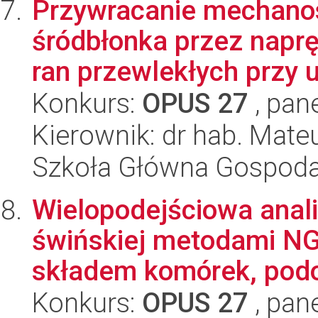
Przywracanie mechano
śródbłonka przez napr
ran przewlekłych przy u
Konkurs:
OPUS 27
, pan
Kierownik: dr hab. Mate
Szkoła Główna Gospoda
Wielopodejściowa anali
świńskiej metodami NG
składem komórek, podo
Konkurs:
OPUS 27
, pan