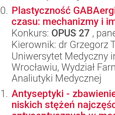
Plastyczność GABAergi
czasu: mechanizmy i im
Konkurs:
OPUS 27
, pan
Kierownik: dr Grzegorz 
Uniwersytet Medyczny i
Wrocławiu, Wydział Far
Analiutyki Medycznej
Antyseptyki - zbawieni
niskich stężeń najczęś