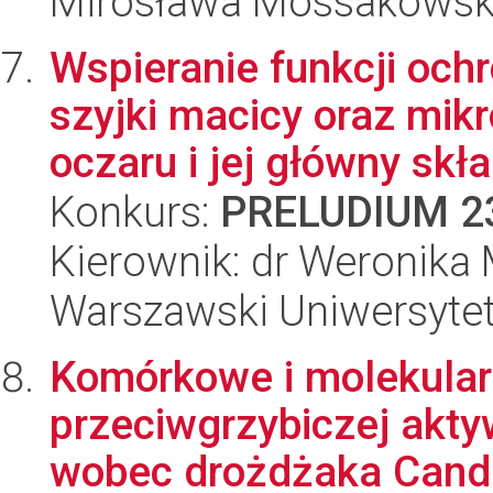
Mirosława Mossakowsk
Wspieranie funkcji och
szyjki macicy oraz mik
oczaru i jej główny skła.
Konkurs:
PRELUDIUM 2
Kierownik: dr Weronika
Warszawski Uniwersyte
Komórkowe i molekula
przeciwgrzybiczej akt
wobec drożdżaka Candi