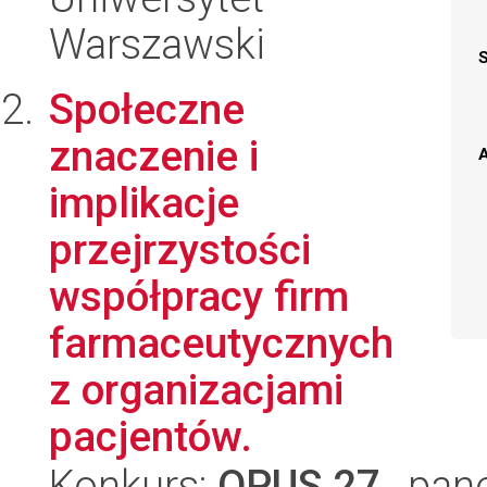
Warszawski
Społeczne
znaczenie i
A
implikacje
przejrzystości
współpracy firm
farmaceutycznych
z organizacjami
pacjentów.
Konkurs:
OPUS 27
, pan