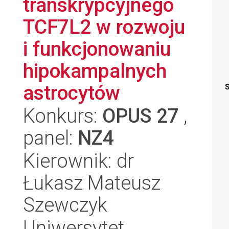
transkrypcyjnego
TCF7L2 w rozwoju
i funkcjonowaniu
hipokampalnych
astrocytów
S
Konkurs:
OPUS 27
,
panel:
NZ4
Kierownik: dr
Łukasz Mateusz
Szewczyk
Uniwersytet