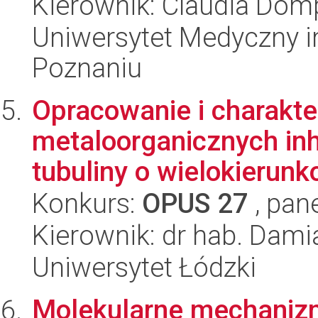
Kierownik: Claudia Dom
Uniwersytet Medyczny i
Poznaniu
Opracowanie i charakt
metaloorganicznych inh
tubuliny o wielokierunk
Konkurs:
OPUS 27
, pan
Kierownik: dr hab. Dami
Uniwersytet Łódzki
Molekularne mechaniz