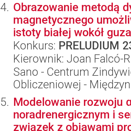
Obrazowanie metodą d
magnetycznego umożliw
istoty białej wokół guza
Konkurs:
PRELUDIUM 2
Kierownik: Joan Falcó-
Sano - Centrum Zindyw
Obliczeniowej - Międz
Modelowanie rozwoju α-
noradrenergicznym i s
związek z objawami pro