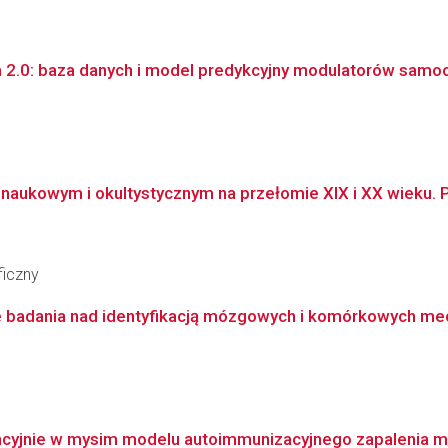
2.0: baza danych i model predykcyjny modulatorów samoo
aukowym i okultystycznym na przełomie XIX i XX wieku. P
ficzny
badania nad identyfikacją mózgowych i komórkowych mec
ncyjnie w mysim modelu autoimmunizacyjnego zapalenia 