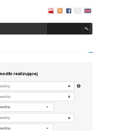
nostki realizującej
owolne
owolna