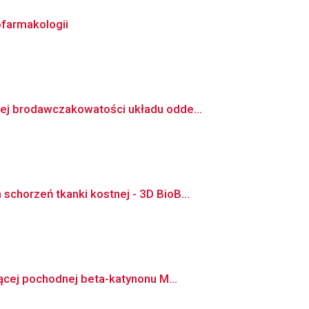
farmakologii
ej brodawczakowatości układu odde...
horzeń tkanki kostnej - 3D BioB...
ącej pochodnej beta-katynonu M...