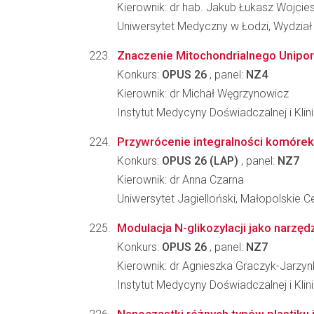
Kierownik: dr hab. Jakub Łukasz Wojcie
Uniwersytet Medyczny w Łodzi, Wydzia
Znaczenie Mitochondrialnego Unipor
Konkurs:
OPUS 26
, panel:
NZ4
Kierownik: dr Michał Węgrzynowicz
Instytut Medycyny Doświadczalnej i Kl
Przywrócenie integralności komóre
Konkurs:
OPUS 26 (LAP)
, panel:
NZ7
Kierownik: dr Anna Czarna
Uniwersytet Jagielloński, Małopolskie C
Modulacja N-glikozylacji jako narzę
Konkurs:
OPUS 26
, panel:
NZ7
Kierownik: dr Agnieszka Graczyk-Jarzy
Instytut Medycyny Doświadczalnej i Kl