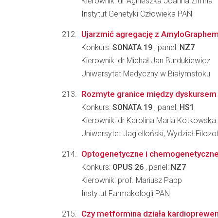
Kierownik: dr Agnieszka Joanna Zimna
Instytut Genetyki Człowieka PAN
Ujarzmić agregację z AmyloGraphem 
Konkurs:
SONATA 19
, panel:
NZ7
Kierownik: dr Michał Jan Burdukiewicz
Uniwersytet Medyczny w Białymstoku
Rozmyte granice między dyskursem n
Konkurs:
SONATA 19
, panel:
HS1
Kierownik: dr Karolina Maria Kotkowska
Uniwersytet Jagielloński, Wydział Filozo
Optogenetyczne i chemogenetyczne 
Konkurs:
OPUS 26
, panel:
NZ7
Kierownik: prof. Mariusz Papp
Instytut Farmakologii PAN
Czy metformina działa kardioprewe