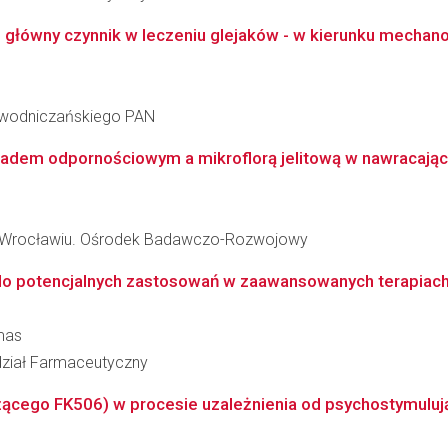
główny czynnik w leczeniu glejaków - w kierunku mechano
iewodniczańskiego PAN
adem odpornościowym a mikroflorą jelitową w nawracając
we Wrocławiu. Ośrodek Badawczo-Rozwojowy
 potencjalnych zastosowań w zaawansowanych terapiach sc
mas
ział Farmaceutyczny
żącego FK506) w procesie uzależnienia od psychostymuluj