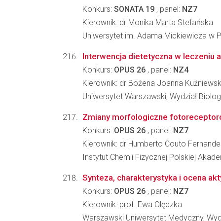
Konkurs:
SONATA 19
, panel:
NZ7
Kierownik: dr Monika Marta Stefańska
Uniwersytet im. Adama Mickiewicza w
Interwencja dietetyczna w leczeni
Konkurs:
OPUS 26
, panel:
NZ4
Kierownik: dr Bożena Joanna Kuźniews
Uniwersytet Warszawski, Wydział Biologi
Zmiany morfologiczne fotoreceptorów
Konkurs:
OPUS 26
, panel:
NZ7
Kierownik: dr Humberto Couto Fernande
Instytut Chemii Fizycznej Polskiej Ak
Synteza, charakterystyka i ocena ak
Konkurs:
OPUS 26
, panel:
NZ7
Kierownik: prof. Ewa Olędzka
Warszawski Uniwersytet Medyczny, Wyd