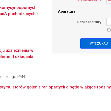
nkomycynoopornych
Aparatura
VanA pochodzących z
Nazwa aparatury
ju uzależnienia w
element układanki
 Nenckiego PAN
tymulatorów gojenia ran opartych o pętle wiążące rodziny