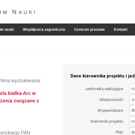
ie nauki
Współpraca zagraniczna
Centrum prasowe
Kontakt
Dane kierownika projektu i jed
teria wyszukiwania:
Jednostka realizująca
ola białka Arc w
Miejscowość
rzenia związane z
d
Województwo
Kierownik projektu
d
 Nenckiego PAN
Płeć