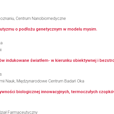
 Poznaniu, Centrum Nanobiomedyczne
u autyzmu o podłożu genetycznym w modelu mysim.
ka
i
 indukowane światłem- w kierunku obiektywnej i bezstronn
s
ademii Nauk, Międzynarodowe Centrum Badań Oka
tywności biologicznej innowacyjnych, termoczułych czopków 
ział Farmaceutyczny