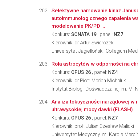
Selektywne hamowanie kinaz Janus
autoimmunologicznego zapalenia wąt
modelowanie PK/PD ...
Konkurs:
SONATA 19
, panel:
NZ7
Kierownik: dr Artur Świerczek
Uniwersytet Jagielloński, Collegium Me
Rola astrocytów w odporności na chr
Konkurs:
OPUS 26
, panel:
NZ4
Kierownik: dr Piotr Marian Michaluk
Instytut Biologii Doświadczalnej im. M.
Analiza toksyczności narządowej w r
ultrawysokiej mocy dawki (FLASH)
Konkurs:
OPUS 26
, panel:
NZ7
Kierownik: prof. Julian Czesław Malicki
Uniwersytet Medyczny im. Karola Marc