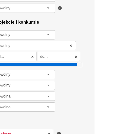
owolny
jekcie i konkursie
owolny
owolny
owolny
owolna
owolna