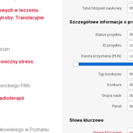
d
Tytuł/stopień naukowy
owych w leczeniu
roby: Translacyjne
Szczegółowe informacje o pro
d
Status projektu
ID projektu
dicum
Kwota przyznana (PLN)
oniczny stress
d
Typ konkursu
d
Konkurs
 Nenckiego PAN
d
Grupa nauk
adioterapii
d
Panel
Słowa kluczowe
inkowskiego w Poznaniu
Słowa kluczowe