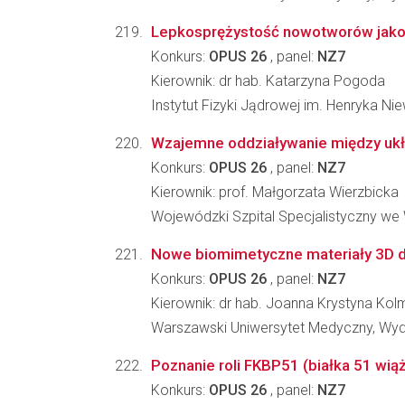
Lepkosprężystość nowotworów jako 
Konkurs:
OPUS 26
, panel:
NZ7
Kierownik: dr hab. Katarzyna Pogoda
Instytut Fizyki Jądrowej im. Henryka N
Wzajemne oddziaływanie między ukł
Konkurs:
OPUS 26
, panel:
NZ7
Kierownik: prof. Małgorzata Wierzbicka
Wojewódzki Szpital Specjalistyczny 
Nowe biomimetyczne materiały 3D do
Konkurs:
OPUS 26
, panel:
NZ7
Kierownik: dr hab. Joanna Krystyna Kol
Warszawski Uniwersytet Medyczny, Wyd
Poznanie roli FKBP51 (białka 51 wią
Konkurs:
OPUS 26
, panel:
NZ7