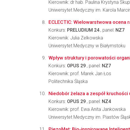
Kierownik: dr hab. Paulina Krystyna Sku
Uniwersytet Medyczny im. Karola Marc
ECLECTIC: Wielowarstwowa ocena rak
Konkurs:
PRELUDIUM 24
, panel:
NZ7
Kierownik: Julia Zelkowska
Uniwersytet Medyczny w Białymstoku
Wpływ struktury i porowatości orga
Konkurs:
OPUS 29
, panel:
NZ7
Kierownik: prof. Marek Jan Łos
Politechnika Śląska
Niedobór żelaza a zespół kruchości 
Konkurs:
OPUS 29
, panel:
NZ4
Kierownik: prof. Ewa Anita Jankowska
Uniwersytet Medyczny im. Piastów Śląs
PiezoMat: Bio-inspirowane Intelige