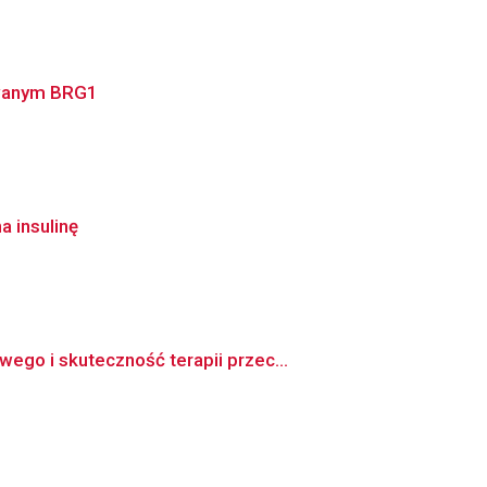
owanym BRG1
a insulinę
go i skuteczność terapii przec...