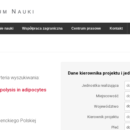
ie nauki
Współpraca zagraniczna
Centrum prasowe
Kontakt
Dane kierownika projektu i jed
teria wyszukiwania:
Jednostka realizująca
ipolysis in adipocytes
Miejscowość
d
Województwo
Kierownik projektu
Nenckiego Polskiej
d
Płeć