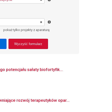
pokaż tylko projekty z aparaturą
Wyczyść formularz
potencjału sałaty biofortyfik...
iające rozwój terapeutyków opar...