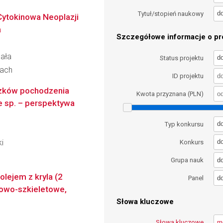
d
Tytuł/stopień naukowy
 Cytokinowa Neoplazji
a
Szczegółowe informacje o pro
gała
d
Status projektu
cach
ID projektu
ązków pochodzenia
Kwota przyznana (PLN)
e sp. – perspektywa
d
Typ konkursu
i
d
Konkurs
d
Grupa nauk
lejem z kryla (2
d
Panel
niowo-szkieletowe,
Słowa kluczowe
Słowa kluczowe