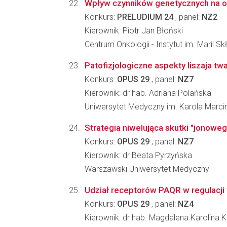
Wpływ czynników genetycznych na od
Konkurs:
PRELUDIUM 24
, panel:
NZ2
Kierownik: Piotr Jan Błoński
Centrum Onkologii - Instytut im. Marii S
Patofizjologiczne aspekty liszaja tw
Konkurs:
OPUS 29
, panel:
NZ7
Kierownik: dr hab. Adriana Polańska
Uniwersytet Medyczny im. Karola Marc
Strategia niwelująca skutki "jonowe
Konkurs:
OPUS 29
, panel:
NZ7
Kierownik: dr Beata Pyrzyńska
Warszawski Uniwersytet Medyczny
Udział receptorów PAQR w regulacji 
Konkurs:
OPUS 29
, panel:
NZ4
Kierownik: dr hab. Magdalena Karolina 