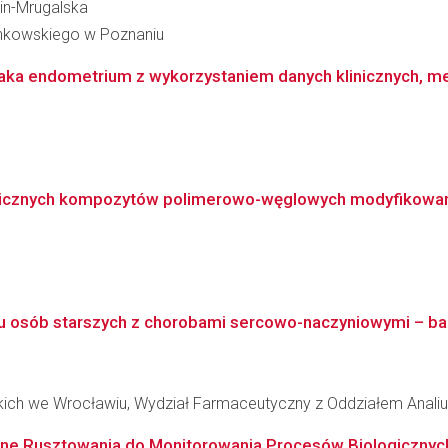
pin-Mrugalska
inkowskiego w Poznaniu
a endometrium z wykorzystaniem danych klinicznych, meta
nicznych kompozytów polimerowo-węglowych modyfikowanych
u osób starszych z chorobami sercowo-naczyniowymi – bad
kich we Wrocławiu, Wydział Farmaceutyczny z Oddziałem Analiu
ntne Rusztowania do Monitorowania Procesów Biologicznyc