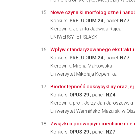
Nowe czynniki morfologiczne i nanob
Konkurs:
PRELUDIUM 24
, panel:
NZ7
Kierownik: Jolanta Jadwiga Rajca
UNIWERSYTET ŚLĄSKI
Wpływ standaryzowanego ekstraktu z 
Konkurs:
PRELUDIUM 24
, panel:
NZ7
Kierownik: Milena Małkowska
Uniwersytet Mikołaja Kopernika
Biodostępność doksycykliny oraz jej
Konkurs:
OPUS 29
, panel:
NZ4
Kierownik: prof. Jerzy Jan Jaroszewski
Uniwersytet Warmińsko-Mazurski w Olsz
Związki o podwójnym mechanizmie dzi
Konkurs:
OPUS 29
, panel:
NZ7