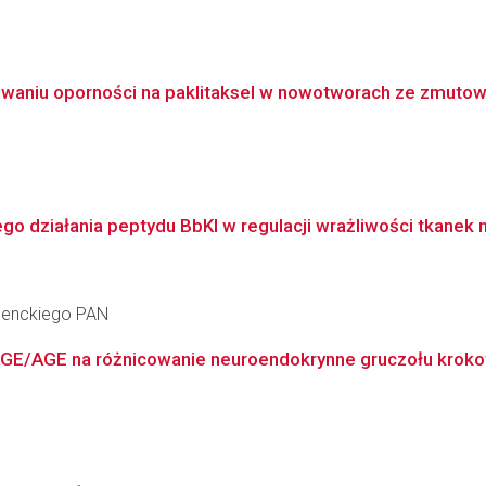
kowaniu oporności na paklitaksel w nowotworach ze zmut
 działania peptydu BbKI w regulacji wrażliwości tkanek n
 Nenckiego PAN
AGE/AGE na różnicowanie neuroendokrynne gruczołu krokowe