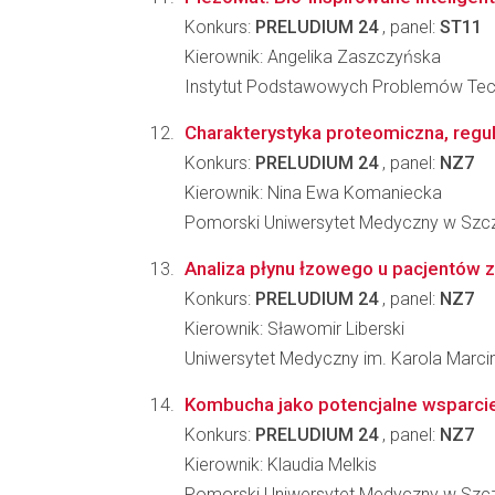
Konkurs:
PRELUDIUM 24
, panel:
ST11
Kierownik: Angelika Zaszczyńska
Instytut Podstawowych Problemów Tec
Charakterystyka proteomiczna, regul
Konkurs:
PRELUDIUM 24
, panel:
NZ7
Kierownik: Nina Ewa Komaniecka
Pomorski Uniwersytet Medyczny w Szcz
Analiza płynu łzowego u pacjentów
Konkurs:
PRELUDIUM 24
, panel:
NZ7
Kierownik: Sławomir Liberski
Uniwersytet Medyczny im. Karola Marc
Kombucha jako potencjalne wsparcie 
Konkurs:
PRELUDIUM 24
, panel:
NZ7
Kierownik: Klaudia Melkis
Pomorski Uniwersytet Medyczny w Szcz