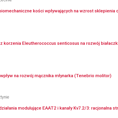
iomechaniczne kości wpływających na wzrost sklepienia cza
korzenia Eleutherococcus senticosus na rozwój białaczki 
 wpływ na rozwój mącznika młynarka (Tenebrio molitor)
tynie
ałania modulujące EAAT2 i kanały Kv7.2/3: racjonalna str