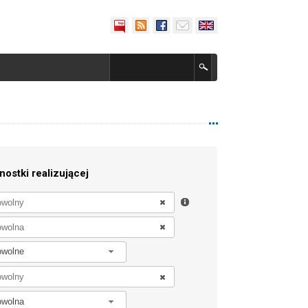
nostki realizującej
owolne
owolna