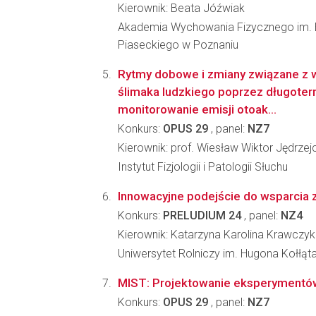
Kierownik: Beata Jóźwiak
Akademia Wychowania Fizycznego im. 
Piaseckiego w Poznaniu
Rytmy dobowe i zmiany związane z
ślimaka ludzkiego poprzez długote
monitorowanie emisji otoak...
Konkurs:
OPUS 29
, panel:
NZ7
Kierownik: prof. Wiesław Wiktor Jędrzej
Instytut Fizjologii i Patologii Słuchu
Innowacyjne podejście do wsparcia z
Konkurs:
PRELUDIUM 24
, panel:
NZ4
Kierownik: Katarzyna Karolina Krawczyk
Uniwersytet Rolniczy im. Hugona Kołłąt
MIST: Projektowanie eksperymentów 
Konkurs:
OPUS 29
, panel:
NZ7