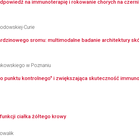
powiedź na immunoterapię i rokowanie chorych na czerni
kłodowskiej-Curie
ardzinowego sromu: multimodalne badanie architektury skóry 
inkowskiego w Poznaniu
go punktu kontrolnego" i zwiększająca skuteczność immuno
funkcji ciałka żółtego krowy
Kowalik