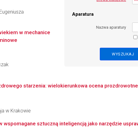
Eugeniusza
Aparatura
Nazwa aparatury
 wiekiem w mechanice
rminowe
czak
drowego starzenia: wielokierunkowa ocena prozdrowotnego 
aja w Krakowie
wspomagane sztuczną inteligencją jako narzędzie usprawn