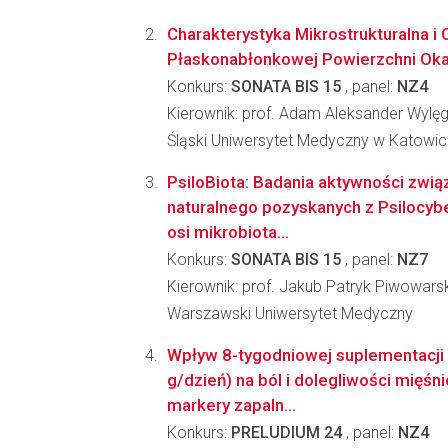
Charakterystyka Mikrostrukturalna i
Płaskonabłonkowej Powierzchni Ok
Konkurs:
SONATA BIS 15
, panel:
NZ4
Kierownik: prof. Adam Aleksander Wylę
Śląski Uniwersytet Medyczny w Katowi
PsiloBiota: Badania aktywności zwi
naturalnego pozyskanych z Psilocyb
osi mikrobiota...
Konkurs:
SONATA BIS 15
, panel:
NZ7
Kierownik: prof. Jakub Patryk Piwowarsk
Warszawski Uniwersytet Medyczny
Wpływ 8-tygodniowej suplementacji o
g/dzień) na ból i dolegliwości mięś
markery zapaln...
Konkurs:
PRELUDIUM 24
, panel:
NZ4