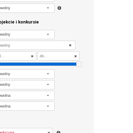
owolny
jekcie i konkursie
owolny
owolny
owolny
owolna
owolna