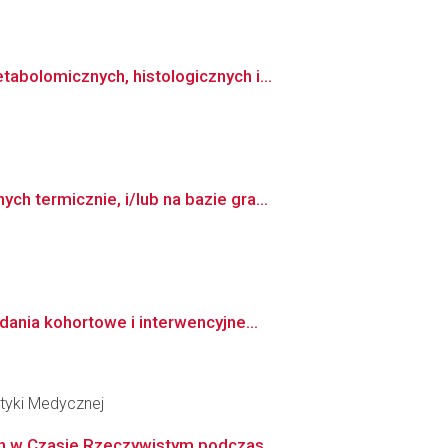
bolomicznych, histologicznych i...
 termicznie, i/lub na bazie gra...
ania kohortowe i interwencyjne...
tyki Medycznej
h w Czasie Rzeczywistym podczas...