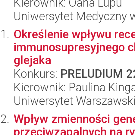
Kierownik: Oana Lupu
Uniwersytet Medyczny 
Określenie wpływu rece
immunosupresyjnego c
glejaka
Konkurs:
PRELUDIUM 2
Kierownik: Paulina Kin
Uniwersytet Warszawski,
Wpływ zmienności genet
przeciwzapalnych na r