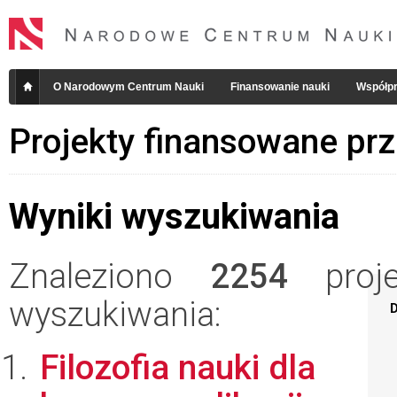
O Narodowym Centrum Nauki
Finansowanie nauki
Współpr
Projekty finansowane pr
Wyniki wyszukiwania
Znaleziono
2254
projek
wyszukiwania:
D
Filozofia nauki dla