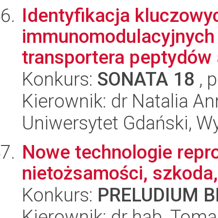
Identyfikacja kluczowy
immunomodulacyjnych bi
transportera peptydów 
Konkurs:
SONATA 18
, 
Kierownik: dr Natalia A
Uniwersytet Gdański, W
Nowe technologie repro
nietożsamości, szkoda,
Konkurs:
PRELUDIUM BI
Kierownik: dr hab. Toma