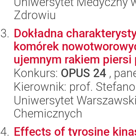
Uniwersytet Medyczny w
Zdrowiu
Dokładna charakteryst
komórek nowotworowych
ujemnym rakiem piersi p
Konkurs:
OPUS 24
, pan
Kierownik: prof. Stefano
Uniwersytet Warszawski
Chemicznych
Effects of tyrosine kin