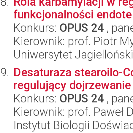
Rola karbamylacji w re
funkcjonalności endote
Konkurs:
OPUS 24
, pan
Kierownik: prof. Piotr M
Uniwersytet Jagiellońsk
Desaturaza stearoilo-C
regulujący dojrzewanie
Konkurs:
OPUS 24
, pan
Kierownik: prof. Paweł 
Instytut Biologii Doświ