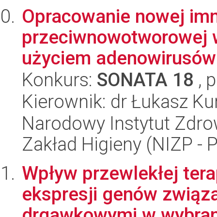
Opracowanie nowej imm
przeciwnowotworowej w
użyciem adenowirusów o
Konkurs:
SONATA 18
, 
Kierownik: dr Łukasz Ku
Narodowy Instytut Zdro
Zakład Higieny (NIZP - 
Wpływ przewlekłej tera
ekspresji genów związ
drgawkowymi w wybrany