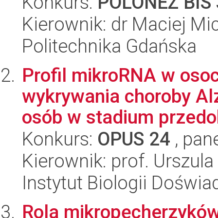
Konkurs:
POLONEZ BIS 
Kierownik: dr Maciej Mi
Politechnika Gdańska
Profil mikroRNA w oso
wykrywania choroby Alz
osób w stadium przedo
Konkurs:
OPUS 24
, pan
Kierownik: prof. Urszul
Instytut Biologii Doświ
Rola mikropęcherzyków