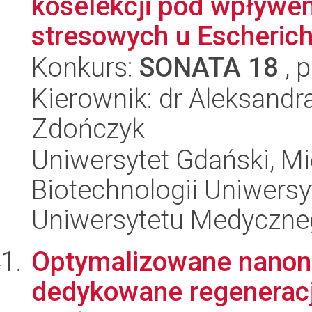
koselekcji pod wpływ
stresowych u Escherichia
Konkurs:
SONATA 18
, 
Kierownik: dr Aleksand
Zdończyk
Uniwersytet Gdański, M
Biotechnologii Uniwers
Uniwersytetu Medyczn
Optymalizowane nanono
dedykowane regeneracj