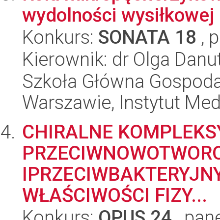
wydolności wysiłkowej 
Konkurs:
SONATA 18
, 
Kierownik: dr Olga Dan
Szkoła Główna Gospoda
Warszawie, Instytut Me
CHIRALNE KOMPLEKSY
PRZECIWNOWOTWOR
IPRZECIWBAKTERYJN
WŁAŚCIWOŚCI FIZY...
Konkurs:
OPUS 24
, pan