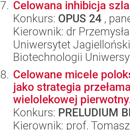
Celowana inhibicja szl
Konkurs:
OPUS 24
, pan
Kierownik: dr Przemysł
Uniwersytet Jagiellońsk
Biotechnologii Uniwersy
Celowane micele polo
jako strategia przeła
wielolekowej pierwotny.
Konkurs:
PRELUDIUM BI
Kierownik: prof. Tomas