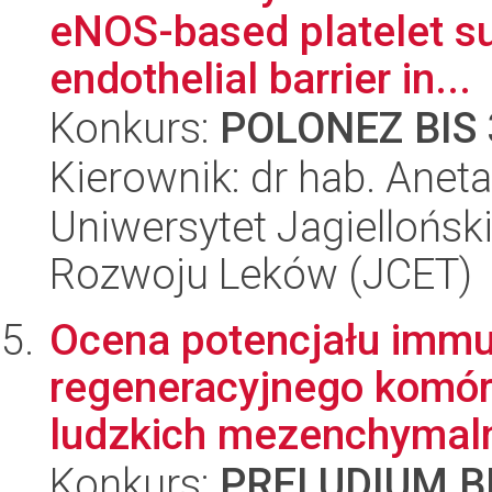
eNOS-based platelet s
endothelial barrier in...
Konkurs:
POLONEZ BIS 
Kierownik: dr hab. Anet
Uniwersytet Jagiellońsk
Rozwoju Leków (JCET)
Ocena potencjału imm
regeneracyjnego komór
ludzkich mezenchymaln
Konkurs:
PRELUDIUM BI