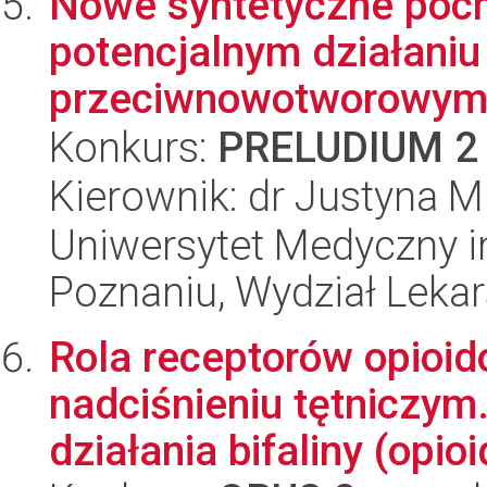
Nowe syntetyczne poch
potencjalnym działaniu
przeciwnowotworowy
Konkurs:
PRELUDIUM 2
Kierownik: dr Justyna Mi
Uniwersytet Medyczny i
Poznaniu, Wydział Lekars
Rola receptorów opioi
nadciśnieniu tętniczym
działania bifaliny (opioid