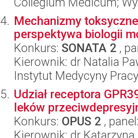
Collegium Medicum; Wy
Mechanizmy toksyczneg
perspektywa biologii m
Konkurs:
SONATA 2
, pa
Kierownik: dr Natalia Pa
Instytut Medycyny Prac
Udział receptora GPR3
leków przeciwdepresyj
Konkurs:
OPUS 2
, panel
Kierownik: dr Katarzyna