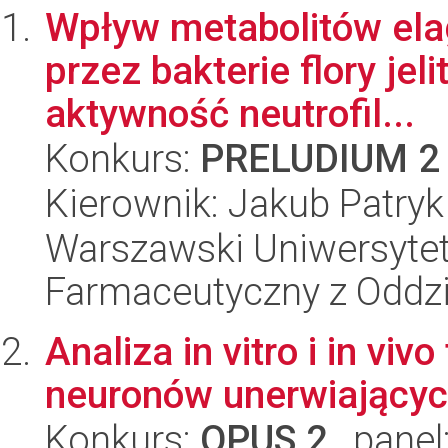
Wpływ metabolitów el
przez bakterie flory jel
aktywność neutrofil...
Konkurs:
PRELUDIUM 2
Kierownik: Jakub Patry
Warszawski Uniwersytet
Farmaceutyczny z Oddzi
Analiza in vitro i in vi
neuronów unerwiającyc
Konkurs:
OPUS 2
, panel