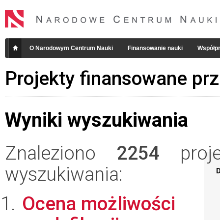
O Narodowym Centrum Nauki
Finansowanie nauki
Współpr
Projekty finansowane pr
Wyniki wyszukiwania
Znaleziono
2254
projek
wyszukiwania:
D
Ocena możliwości