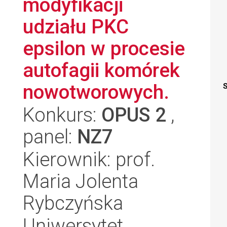
modyfikacji
udziału PKC
epsilon w procesie
autofagii komórek
nowotworowych.
S
Konkurs:
OPUS 2
,
panel:
NZ7
Kierownik: prof.
Maria Jolenta
Rybczyńska
Uniwersytet