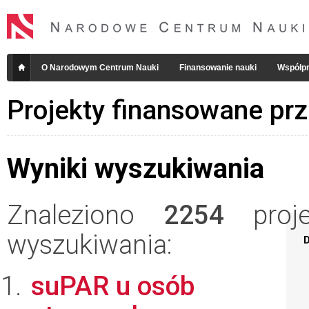
O Narodowym Centrum Nauki
Finansowanie nauki
Współpr
Projekty finansowane pr
Wyniki wyszukiwania
Znaleziono
2254
projek
wyszukiwania:
D
suPAR u osób