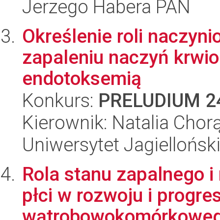
Jerzego Habera PAN
Określenie roli naczyni
zapaleniu naczyń krw
endotoksemią
Konkurs:
PRELUDIUM 2
Kierownik: Natalia Chor
Uniwersytet Jagiellońsk
Rola stanu zapalnego 
płci w rozwoju i progres
wątrobowokomórkowe