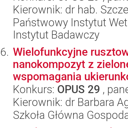
Kierownik: dr hab. Szc
Państwowy Instytut Wet
Instytut Badawczy
Wielofunkcyjne ruszto
nanokompozyt z zielone
wspomagania ukierunko
Konkurs:
OPUS 29
, pan
Kierownik: dr Barbara A
Szkoła Główna Gospoda