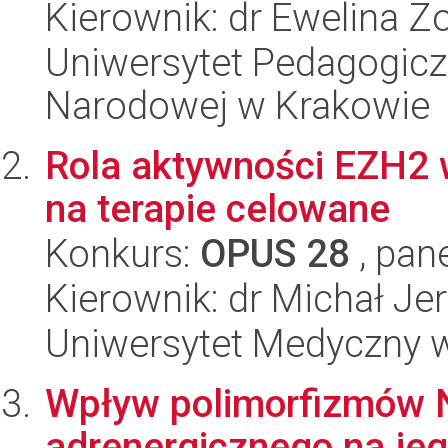
Kierownik: dr Ewelina Zo
Uniwersytet Pedagogiczn
Narodowej w Krakowie
Rola aktywności EZH2 
na terapie celowane
Konkurs:
OPUS 28
, pan
Kierownik: dr Michał Je
Uniwersytet Medyczny 
Wpływ polimorfizmów N
adrenergicznego na jeg