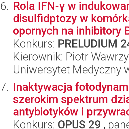
Rola IFN-γ w indukowa
disulfidptozy w komórk
opornych na inhibitory B
Konkurs:
PRELUDIUM 2
Kierownik: Piotr Wawrzy
Uniwersytet Medyczny 
Inaktywacja fotodynami
szerokim spektrum dzia
antybiotyków i przywrac
Konkurs:
OPUS 29
, pan