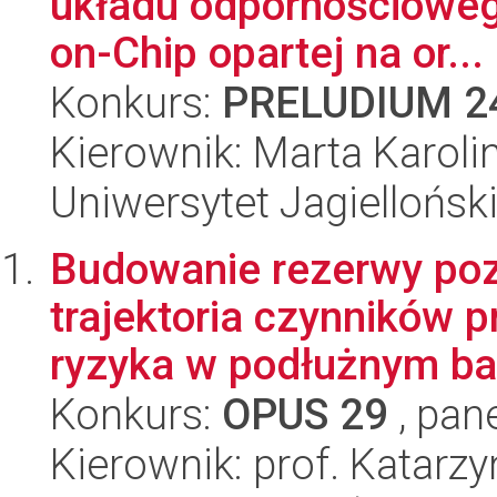
układu odpornościoweg
on-Chip opartej na or...
Konkurs:
PRELUDIUM 2
Kierownik: Marta Karol
Uniwersytet Jagiellońsk
Budowanie rezerwy poz
trajektoria czynników p
ryzyka w podłużnym ba
Konkurs:
OPUS 29
, pan
Kierownik: prof. Katarz