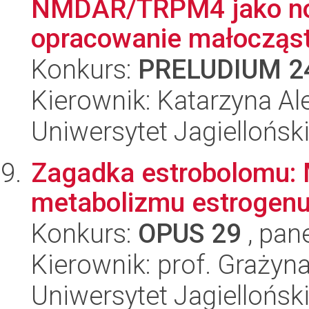
NMDAR/TRPM4 jako nowa
opracowanie małocząst
Konkurs:
PRELUDIUM 2
Kierownik: Katarzyna A
Uniwersytet Jagiellońsk
Zagadka estrobolomu: M
metabolizmu estrogenu
Konkurs:
OPUS 29
, pan
Kierownik: prof. Grażyn
Uniwersytet Jagiellońsk