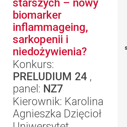
starszych – nowy
biomarker
inflammageing,
sarkopenii i
niedożywienia?
S
Konkurs:
PRELUDIUM 24
,
panel:
NZ7
Kierownik: Karolina
Agnieszka Dzięcioł
Uniwersytet