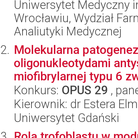
Uniwersytet Medyczny i
Wrocławiu, Wydział Far
Analiutyki Medycznej
Molekularna patogeneza
oligonukleotydami ant
miofibrylarnej typu 6 zw
Konkurs:
OPUS 29
, pan
Kierownik: dr Estera Elm
Uniwersytet Gdański
Rola trofoblastu w mod