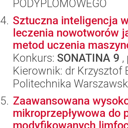
PODYPLOMOWEGO
Sztuczna inteligencja
leczenia nowotworów j
metod uczenia maszyno
Konkurs:
SONATINA 9
,
Kierownik: dr Krzysztof 
Politechnika Warszaws
Zaawansowana wysoko
mikroprzepływowa do 
modyfikowanych limfo