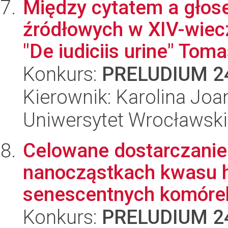
Między cytatem a głos
źródłowych w XIV-wie
"De iudiciis urine" Toma
Konkurs:
PRELUDIUM 2
Kierownik: Karolina Joa
Uniwersytet Wrocławski
Celowane dostarczani
nanocząstkach kwasu 
senescentnych komórek 
Konkurs:
PRELUDIUM 2