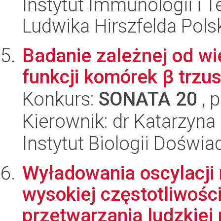
Instytut Immunologii i T
Ludwika Hirszfelda Pols
Badanie zależnej od wie
funkcji komórek β trzu
Konkurs:
SONATA 20
, 
Kierownik: dr Katarzyna
Instytut Biologii Doświ
Wyładowania oscylacji n
wysokiej częstotliwośc
przetwarzania ludzkiej p