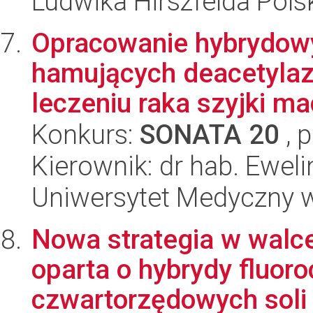
Ludwika Hirszfelda Pols
Opracowanie hybrydow
hamujących deacetylazę
leczeniu raka szyjki mac
Konkurs:
SONATA 20
, 
Kierownik: dr hab. Eweli
Uniwersytet Medyczny 
Nowa strategia w walce
oparta o hybrydy fluoro
czwartorzędowych sol