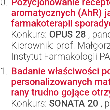
Pozycjonowanie recep
aromatycznych (AhR) j
farmakoterapii sporadyc
Konkurs:
OPUS 28
, pan
Kierownik: prof. Małgorz
Instytut Farmakologii P
Badanie właściwości p
personalizowanych mat
rany trudno gojące otrz
Konkurs:
SONATA 20
, 