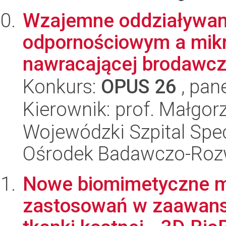
Wzajemne oddziaływan
odpornościowym a mikro
nawracającej brodawcz
Konkurs:
OPUS 26
, pan
Kierownik: prof. Małgor
Wojewódzki Szpital Spec
Ośrodek Badawczo-Ro
Nowe biomimetyczne ma
zastosowań w zaawans