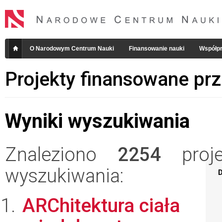
O Narodowym Centrum Nauki
Finansowanie nauki
Współpr
Projekty finansowane pr
Wyniki wyszukiwania
Znaleziono
2254
projek
wyszukiwania:
D
ARChitektura ciała