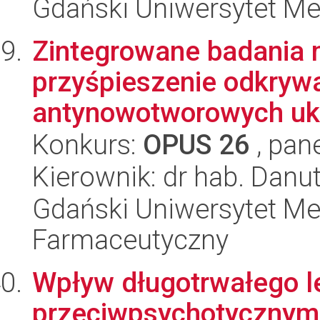
Gdański Uniwersytet Me
Zintegrowane badania 
przyśpieszenie odkryw
antynowotworowych uk
Konkurs:
OPUS 26
, pan
Kierownik: dr hab. Danu
Gdański Uniwersytet Me
Farmaceutyczny
Wpływ długotrwałego l
przeciwpsychotycznymi