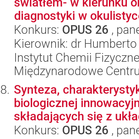
światłem- w kierunku o
diagnostyki w okulistyce
Konkurs:
OPUS 26
, pan
Kierownik: dr Humberto
Instytut Chemii Fizyczne
Międzynarodowe Centr
Synteza, charakterysty
biologicznej innowacy
składających się z ukła
Konkurs:
OPUS 26
, pan