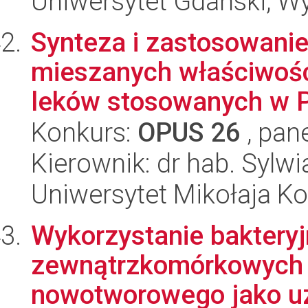
Uniwersytet Gdański, W
Synteza i zastosowani
mieszanych właściwośc
leków stosowanych w P
Konkurs:
OPUS 26
, pan
Kierownik: dr hab. Sylw
Uniwersytet Mikołaja Ko
Wykorzystanie baktery
zewnątrzkomórkowych 
nowotworowego jako uzu