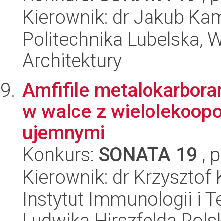
Kierownik: dr Jakub Kam
Politechnika Lubelska, 
Architektury
Amfifile metalokarbora
w walce z wielolekoop
ujemnymi
Konkurs:
SONATA 19
, 
Kierownik: dr Krzysztof
Instytut Immunologii i T
Ludwika Hirszfelda Pols