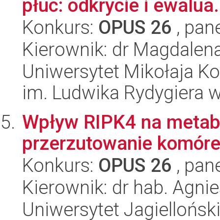
płuc: odkrycie i ewalua.
Konkurs:
OPUS 26
, pan
Kierownik: dr Magdalen
Uniwersytet Mikołaja K
im. Ludwika Rydygiera 
Wpływ RIPK4 na metabo
przerzutowanie komóre
Konkurs:
OPUS 26
, pan
Kierownik: dr hab. Agni
Uniwersytet Jagielloński,