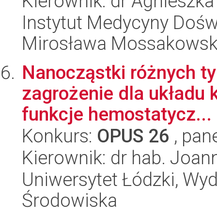
Kierownik: dr Agnieszka
Instytut Medycyny Doświa
Mirosława Mossakowsk
Nanocząstki różnych ty
zagrożenie dla układu 
funkcje hemostatycz...
Konkurs:
OPUS 26
, pan
Kierownik: dr hab. Joan
Uniwersytet Łódzki, Wydz
Środowiska