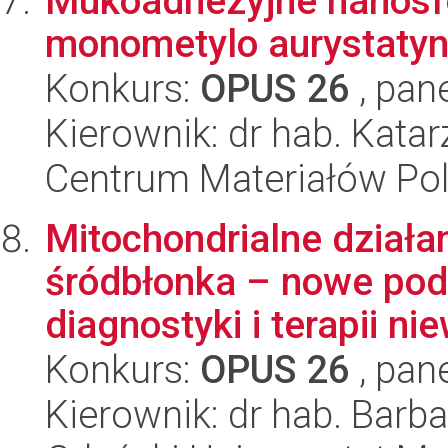
Mukoadhezyjne nanosf
monometylo aurystatyn
Konkurs:
OPUS 26
, pan
Kierownik: dr hab. Kata
Centrum Materiałów Po
Mitochondrialne działa
śródbłonka – nowe pode
diagnostyki i terapii ni
Konkurs:
OPUS 26
, pan
Kierownik: dr hab. Barb