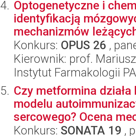
Optogenetyczne i che
identyfikacją mózgowy
mechanizmów leżących 
Konkurs:
OPUS 26
, pan
Kierownik: prof. Marius
Instytut Farmakologii P
Czy metformina działa
modelu autoimmunizacy
sercowego? Ocena mec
Konkurs:
SONATA 19
, 