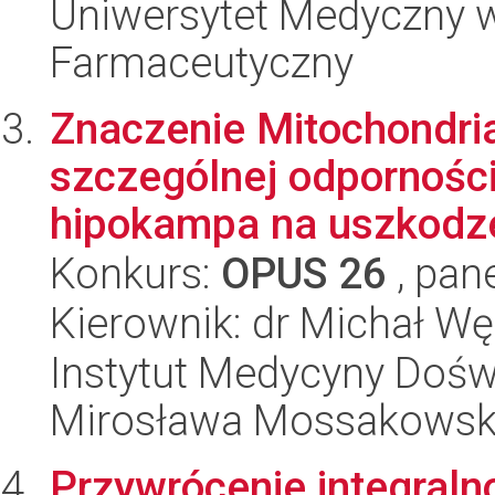
Uniwersytet Medyczny w
Farmaceutyczny
Znaczenie Mitochondria
szczególnej odpornośc
hipokampa na uszkodzen
Konkurs:
OPUS 26
, pan
Kierownik: dr Michał W
Instytut Medycyny Doświa
Mirosława Mossakowsk
Przywrócenie integraln