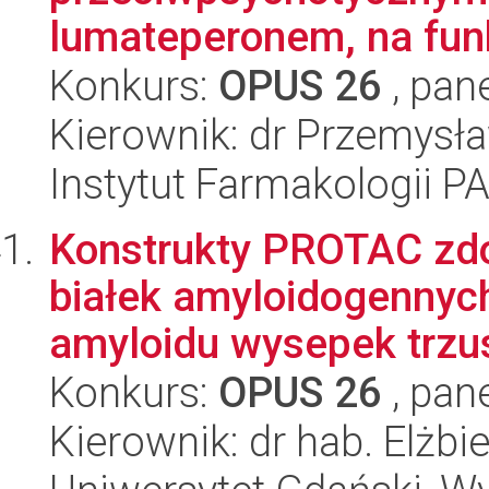
lumateperonem, na funk
Konkurs:
OPUS 26
, pan
Kierownik: dr Przemysł
Instytut Farmakologii P
Konstrukty PROTAC zdo
białek amyloidogennych
amyloidu wysepek trzus
Konkurs:
OPUS 26
, pan
Kierownik: dr hab. Elżb