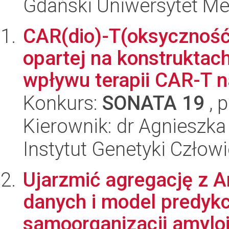
Gdański Uniwersytet Me
CAR(dio)-T(oksyczność
opartej na konstruktac
wpływu terapii CAR-T n
Konkurs:
SONATA 19
, 
Kierownik: dr Agnieszk
Instytut Genetyki Człow
Ujarzmić agregację z 
danych i model predyk
samoorganizacji amylo