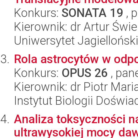
Konkurs:
SONATA 19
, 
Kierownik: dr Artur Świ
Uniwersytet Jagiellońs
Rola astrocytów w odpo
Konkurs:
OPUS 26
, pan
Kierownik: dr Piotr Mar
Instytut Biologii Doświ
Analiza toksyczności n
ultrawysokiej mocy da