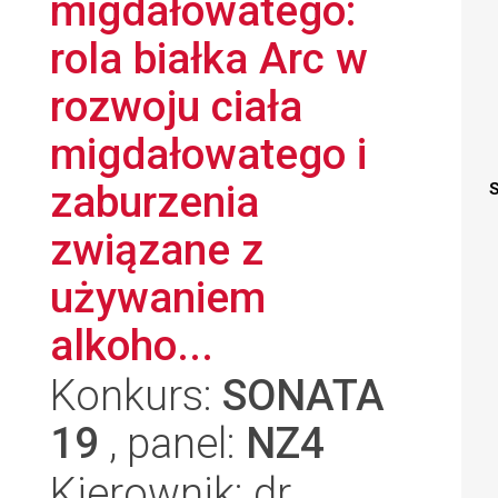
migdałowatego:
rola białka Arc w
rozwoju ciała
migdałowatego i
zaburzenia
S
związane z
używaniem
alkoho...
Konkurs:
SONATA
19
, panel:
NZ4
Kierownik: dr