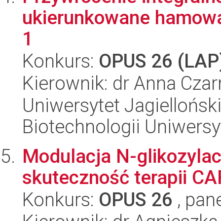
ukierunkowane hamowa
1
Konkurs:
OPUS 26 (LAP
Kierownik: dr Anna Czar
Uniwersytet Jagiellońsk
Biotechnologii Uniwersy
Modulacja N-glikozylac
skuteczność terapii CA
Konkurs:
OPUS 26
, pan