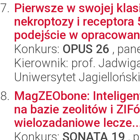
Pierwsze w swojej klas
nekroptozy i receptora
podejście w opracowani
Konkurs:
OPUS 26
, pan
Kierownik: prof. Jadwig
Uniwersytet Jagiellońs
MagZEObone: Inteligen
na bazie zeolitów i ZIF
wielozadaniowe lecze..
Konkurs:
SONATA 19
, 