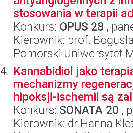
antyangiogennych z in
stosowania w terapii a
Konkurs:
OPUS 28
, pan
Kierownik: prof. Bogusł
Pomorski Uniwersytet 
Kannabidiol jako terapi
mechanizmy regenerac
hipoksji-ischemii są zal
Konkurs:
SONATA 20
, 
Kierownik: dr Hanna Kle