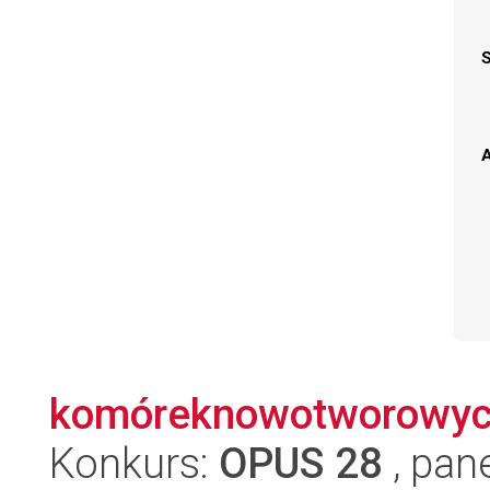
A
komóreknowotworowyc
Konkurs:
OPUS 28
, pan