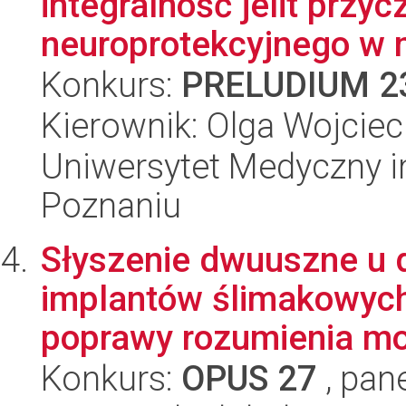
integralność jelit przyc
neuroprotekcyjnego w m
Konkurs:
PRELUDIUM 2
Kierownik: Olga Wojcie
Uniwersytet Medyczny i
Poznaniu
Słyszenie dwuuszne u d
implantów ślimakowych
poprawy rozumienia mo
Konkurs:
OPUS 27
, pan