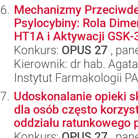
Mechanizmy Przeciwde
Psylocybiny: Rola Dim
HT1A i Aktywacji GSK-
Konkurs:
OPUS 27
, pan
Kierownik: dr hab. Agat
Instytut Farmakologii P
Udoskonalanie opieki s
dla osób często korzys
oddziału ratunkowego p
Konkurs:
OPUS 27
, pan