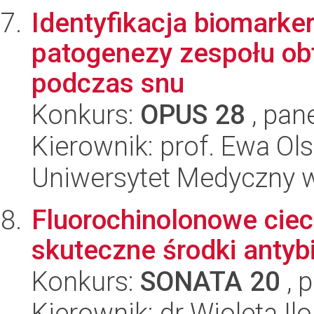
Identyfikacja biomarke
patogenezy zespołu ob
podczas snu
Konkurs:
OPUS 28
, pan
Kierownik: prof. Ewa O
Uniwersytet Medyczny 
Fluorochinolonowe ciec
skuteczne środki antyb
Konkurs:
SONATA 20
, 
Kierownik: dr Wioleta Ilo