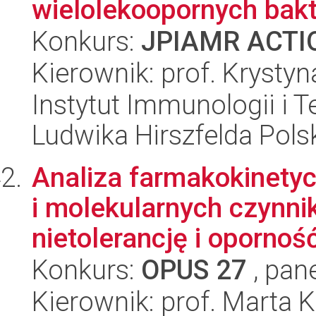
wielolekoopornych bakter
Konkurs:
JPIAMR ACTIO
Kierownik: prof. Krysty
Instytut Immunologii i T
Ludwika Hirszfelda Pols
Analiza farmakokinety
i molekularnych czynn
nietolerancję i oporność 
Konkurs:
OPUS 27
, pan
Kierownik: prof. Marta 