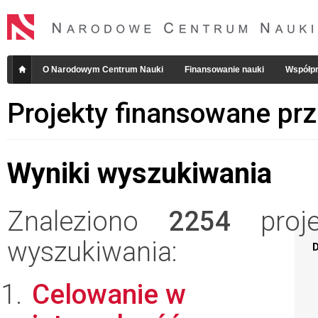
O Narodowym Centrum Nauki
Finansowanie nauki
Współpr
Projekty finansowane pr
Wyniki wyszukiwania
Znaleziono
2254
projek
wyszukiwania:
D
Celowanie w