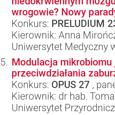
niedokrwiennym mózgu: 
wrogowie? Nowy parady
Konkurs:
PRELUDIUM 2
Kierownik: Anna Mirońc
Uniwersytet Medyczny 
Modulacja mikrobiomu j
przeciwdziałania zab
Konkurs:
OPUS 27
, pan
Kierownik: dr hab. Tom
Uniwersytet Przyrodnic