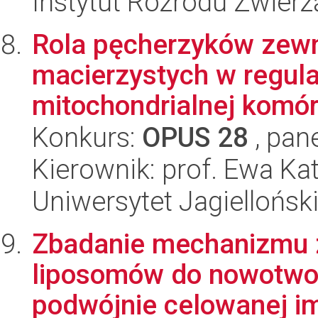
Instytut Rozrodu Zwier
Rola pęcherzyków zew
macierzystych w regula
mitochondrialnej komór
Konkurs:
OPUS 28
, pan
Kierownik: prof. Ewa K
Uniwersytet Jagiellońsk
Zbadanie mechanizmu 
liposomów do nowotwor
podwójnie celowanej i