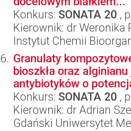
docelowym białkiem...
Konkurs:
SONATA 20
, 
Kierownik: dr Weronika 
Instytut Chemii Bioorga
Granulaty kompozytowe
bioszkła oraz alginian
antybiotyków o potencj
Konkurs:
SONATA 20
, 
Kierownik: dr Adrian Sz
Gdański Uniwersytet M