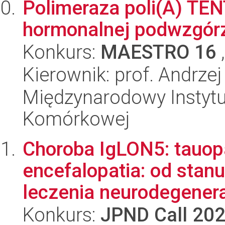
Polimeraza poli(A) TEN
hormonalnej podwzgórz
Konkurs:
MAESTRO 16
,
Kierownik: prof. Andrze
Międzynarodowy Instytut
Komórkowej
Choroba IgLON5: tauop
encefalopatia: od sta
leczenia neurodegenera
Konkurs:
JPND Call 20