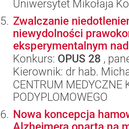
Uniwersytet Mikołaja K
Zwalczanie niedotlenie
niewydolności prawok
eksperymentalnym nadc
Konkurs:
OPUS 28
, pan
Kierownik: dr hab. Mic
CENTRUM MEDYCZNE 
PODYPLOMOWEGO
Nowa koncepcja hamow
Alzheimera oparta na m