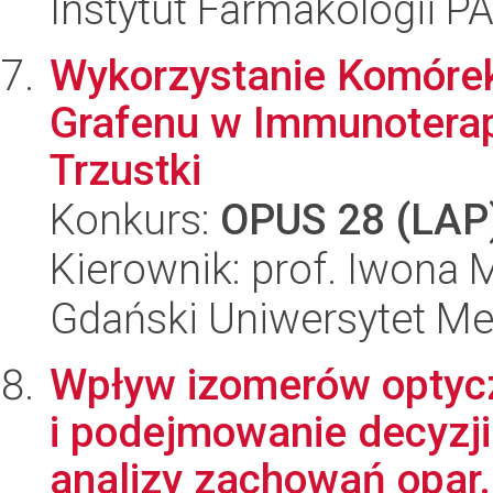
Instytut Farmakologii P
Wykorzystanie Komórek
Grafenu w Immunotera
Trzustki
Konkurs:
OPUS 28 (LAP
Kierownik: prof. Iwona 
Gdański Uniwersytet M
Wpływ izomerów optyc
i podejmowanie decyzj
analizy zachowań opar.