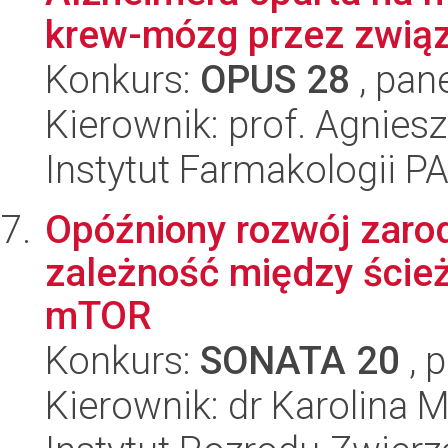
krew-mózg przez związk
Konkurs:
OPUS 28
, pan
Kierownik: prof. Agnies
Instytut Farmakologii P
Opóźniony rozwój zaro
zależność między ście
mTOR
Konkurs:
SONATA 20
, 
Kierownik: dr Karolina