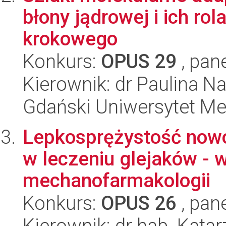
błony jądrowej i ich rol
krokowego
Konkurs:
OPUS 29
, pan
Kierownik: dr Paulina Na
Gdański Uniwersytet M
Lepkosprężystość nowo
w leczeniu glejaków - 
mechanofarmakologii
Konkurs:
OPUS 26
, pan
Kierownik: dr hab. Kata