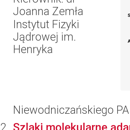
Joanna Zemła
Instytut Fizyki
Jądrowej im.
A
Henryka
Niewodniczańskiego P
Szlaki molekularne ada