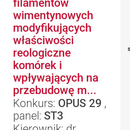
filamentów
wimentynowych
modyfikujących
właściwości
reologiczne
S
komórek i
wpływających na
przebudowę m...
Konkurs:
OPUS 29
,
panel:
ST3
Kierownik: dr