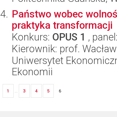
Państwo wobec wolności
praktyka transformacji
Konkurs:
OPUS 1
, panel
Kierownik: prof. Wacła
Uniwersytet Ekonomiczn
Ekonomii
1
3
4
5
...
6