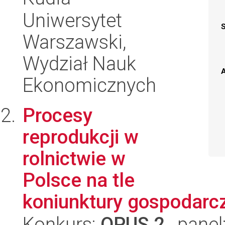
Uniwersytet
Warszawski,
Wydział Nauk
A
Ekonomicznych
Procesy
reprodukcji w
rolnictwie w
Polsce na tle
koniunktury gospodarc
Konkurs:
OPUS 2
, panel