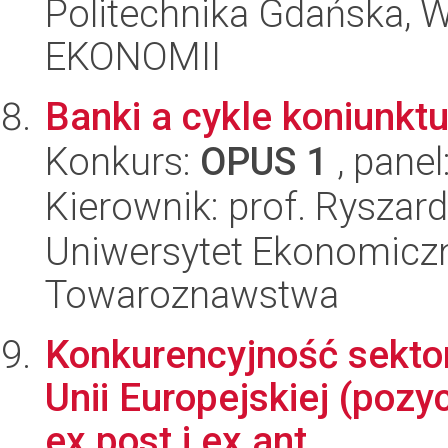
Politechnika Gdańska,
EKONOMII
Banki a cykle koniunktu
Konkurs:
OPUS 1
, panel
Kierownik: prof. Ryszar
Uniwersytet Ekonomiczn
Towaroznawstwa
Konkurencyjność sekto
Unii Europejskiej (pozy
ex post i ex ant...