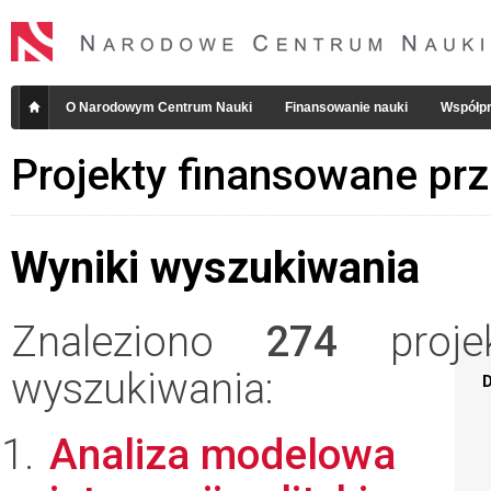
O Narodowym Centrum Nauki
Finansowanie nauki
Współpr
Projekty finansowane pr
Wyniki wyszukiwania
Znaleziono
274
projek
wyszukiwania:
D
Analiza modelowa