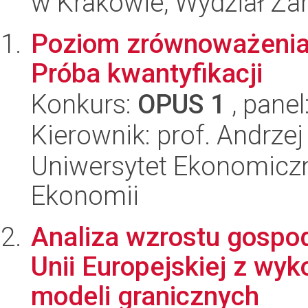
w Krakowie, Wydział Za
Poziom zrównoważenia 
Próba kwantyfikacji
Konkurs:
OPUS 1
, panel
Kierownik: prof. Andrze
Uniwersytet Ekonomiczn
Ekonomii
Analiza wzrostu gospo
Unii Europejskiej z wy
modeli granicznych