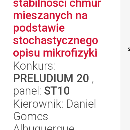
stabilności chmur
mieszanych na
podstawie
stochastycznego
opisu mikrofizyki
S
Konkurs:
PRELUDIUM 20
,
panel:
ST10
Kierownik: Daniel
Gomes
Albuquerque