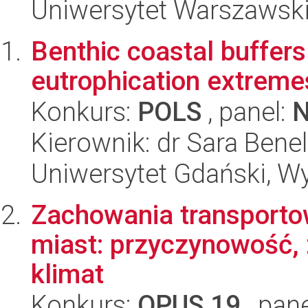
Uniwersytet Warszawski,
Benthic coastal buffers
eutrophication extreme
Konkurs:
POLS
, panel:
Kierownik: dr Sara Benell
Uniwersytet Gdański, Wyd
Zachowania transporto
miast: przyczynowość,
klimat
Konkurs:
OPUS 19
, pan