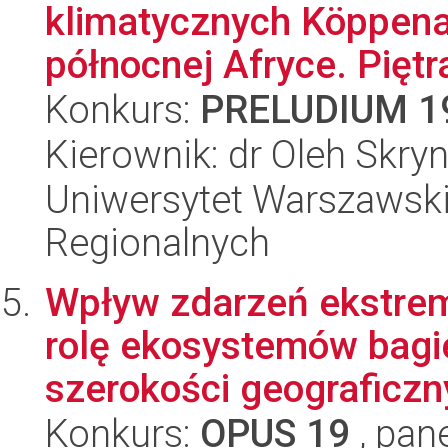
klimatycznych Köppena-
północnej Afryce. Piętr
Konkurs:
PRELUDIUM 1
Kierownik: dr Oleh Skry
Uniwersytet Warszawski,
Regionalnych
Wpływ zdarzeń ekstrem
rolę ekosystemów bag
szerokości geograficzny
Konkurs:
OPUS 19
, pan