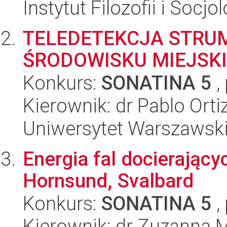
Instytut Filozofii i Socj
TELEDETEKCJA STRUM
ŚRODOWISKU MIEJSK
Konkurs:
SONATINA 5
,
Kierownik: dr Pablo Ort
Uniwersytet Warszawski,
Energia fal docierający
Hornsund, Svalbard
Konkurs:
SONATINA 5
,
Kierownik: dr Zuzanna 