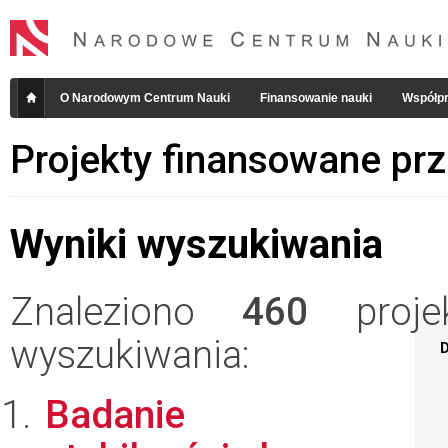
O Narodowym Centrum Nauki
Finansowanie nauki
Współpr
Projekty finansowane pr
Wyniki wyszukiwania
Znaleziono
460
projek
wyszukiwania:
D
Badanie