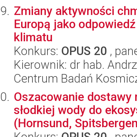
Zmiany aktywności chm
Europą jako odpowiedź
klimatu
Konkurs:
OPUS 20
, pan
Kierownik: dr hab. Andr
Centrum Badań Kosmic
Oszacowanie dostawy m
słodkiej wody do ekosy
(Hornsund, Spitsbergen)
Konkurs:
OPUS 20
, pan