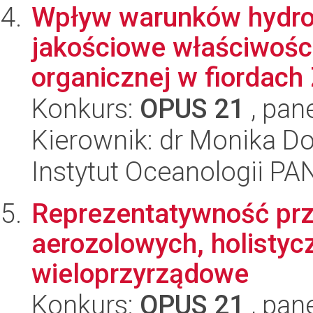
Wpływ warunków hydrol
jakościowe właściwości
organicznej w fiordach 
Konkurs:
OPUS 21
, pan
Kierownik: dr Monika D
Instytut Oceanologii PA
Reprezentatywność prze
aerozolowych, holistyc
wieloprzyrządowe
Konkurs:
OPUS 21
, pan