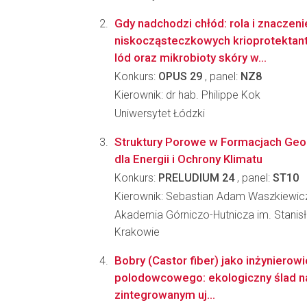
Gdy nadchodzi chłód: rola i znaczeni
niskocząsteczkowych krioprotektant
lód oraz mikrobioty skóry w...
Konkurs:
OPUS 29
, panel:
NZ8
Kierownik: dr hab. Philippe Kok
Uniwersytet Łódzki
Struktury Porowe w Formacjach Geol
dla Energii i Ochrony Klimatu
Konkurs:
PRELUDIUM 24
, panel:
ST10
Kierownik: Sebastian Adam Waszkiewic
Akademia Górniczo-Hutnicza im. Stanis
Krakowie
Bobry (Castor fiber) jako inżynierow
polodowcowego: ekologiczny ślad n
zintegrowanym uj...