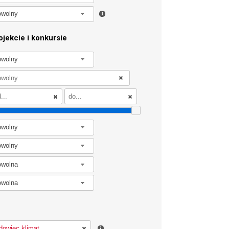
owolny
jekcie i konkursie
owolny
owolny
owolny
owolna
owolna