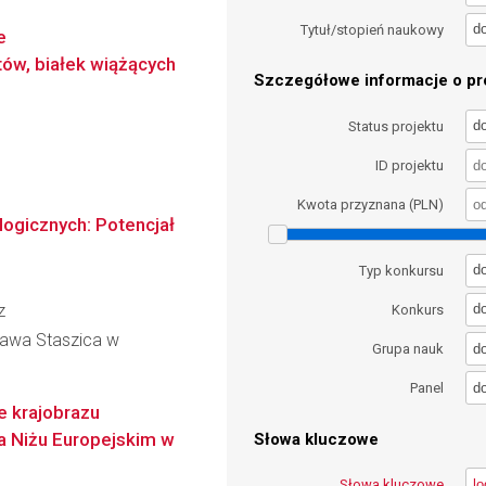
d
Tytuł/stopień naukowy
e
ów, białek wiążących
Szczegółowe informacje o pro
d
Status projektu
ID projektu
Kwota przyznana (PLN)
ogicznych: Potencjał
d
Typ konkursu
z
d
Konkurs
ława Staszica w
d
Grupa nauk
d
Panel
ie krajobrazu
a Niżu Europejskim w
Słowa kluczowe
Słowa kluczowe