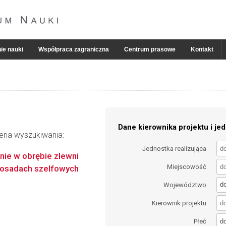
ie nauki
Współpraca zagraniczna
Centrum prasowe
Kontakt
Dane kierownika projektu i jed
eria wyszukiwania:
Jednostka realizująca
nie w obrębie zlewni
Miejscowość
w osadach szelfowych
d
Województwo
Kierownik projektu
d
Płeć