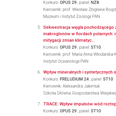
Konkurs:
OPUS 29
, panel:
NZ8
Kierownik: prof. Wiesław Zbigniew Bog
Muzeum i Instytut Zoologii PAN
Sekwestracja węgla pochodzącego z
makroglonów w fiordach polarnych: n
mitygacji zmian klimatyc...
Konkurs:
OPUS 29
, panel:
ST10
Kierownik: prof. Maria Anna Włodarska
Instytut Oceanologii PAN
Wpływ mineralnych i syntetycznych 
Konkurs:
PRELUDIUM 24
, panel:
ST10
Kierownik: Aleksandra Jakimiuk
Szkoła Główna Gospodarstwa Wiejskie
TRACE: Wpływ impulsów wód roztopow
Konkurs:
OPUS 29
, panel:
ST10