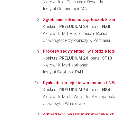
Kierownik: dr Dhanushka Devendra
Instytut Oceanologii PAN
Zgłębianie roli nanocząsteczek krze
Konkurs:
PRELUDIUM 24
, panel:
NZ8
Kierownik: Md. Rakib Hossain Raihan
Uniwersytet Przyrodniczy w Poznaniu
Procesy sedymentacji w fiordzie lo
Konkurs:
PRELUDIUM 24
, panel:
ST10
Kierownik: Meri Korhonen
Instytut Geofizyki PAN
Rynki staromiejskie w miastach UNE
Konkurs:
PRELUDIUM 24
, panel:
HS4
Kierownik: Marta Weronika Szczepańsk
Uniwersytet Warszawski
Autostrady inwazji: mikrobiomika, c