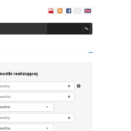
nostki realizującej
owolne
owolna