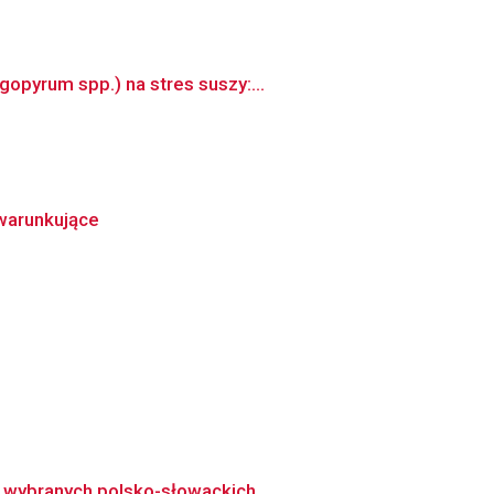
opyrum spp.) na stres suszy:...
warunkujące
 wybranych polsko-słowackich ...