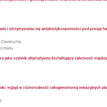
niu i utrzymywaniu się antybiotykooporności pod presją far
a-Zawierucha
Poznaniu
y jako czynnik ultymatywny kształtujący zależność między 
miki: wgląd w różnorodność całogenomową inwazyjnych p
a