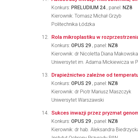
Konkurs:
PRELUDIUM 24
, panel:
NZ8
Kierownik: Tomasz Michał Grzyb
Politechnika Łódzka
Rola mikroplastiku w rozprzestrzenia
Konkurs:
OPUS 29
, panel:
NZ8
Kierownik: dr Nicoletta Diana Makowsk
Uniwersytet im. Adama Mickiewicza w 
Drapieżnictwo zależne od temperatur
Konkurs:
OPUS 29
, panel:
NZ8
Kierownik: dr Piotr Mariusz Maszczyk
Uniwersytet Warszawski
Sukces inwazji przez pryzmat geno
Konkurs:
OPUS 29
, panel:
NZ8
Kierownik: dr hab. Aleksandra Biedrzyck
Instytut Ochrony Przyrody PAN