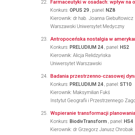
Farmaceutyki w osadach: wpływ na 
Konkurs:
OPUS 29
, panel:
NZ8
Kierownik: dr hab. Joanna Giebułtowicz
Warszawski Uniwersytet Medyczny
Antropoceńska nostalgia w amerykańs
Konkurs:
PRELUDIUM 24
, panel:
HS2
Kierownik: Alicja Relidzyńska
Uniwersytet Warszawski
Badania przestrzenno-czasowej dynam
Konkurs:
PRELUDIUM 24
, panel:
ST10
Kierownik: Maksymilian Fukś
Instytut Geografii i Przestrzennego Z
Wspieranie transformacji planowania
Konkurs:
BiodivTransform
, panel:
HS4
Kierownik: dr Grzegorz Janusz Chrobak