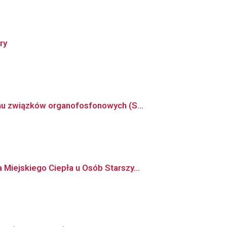
ry
mu związków organofosfonowych (S...
iejskiego Ciepła u Osób Starszy...