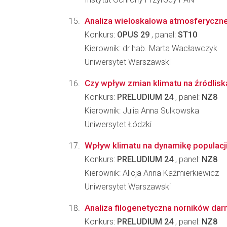
Analiza wieloskalowa atmosferycznej
Konkurs:
OPUS 29
, panel:
ST10
Kierownik: dr hab. Marta Wacławczyk
Uniwersytet Warszawski
Czy wpływ zmian klimatu na źródlis
Konkurs:
PRELUDIUM 24
, panel:
NZ8
Kierownik: Julia Anna Sulkowska
Uniwersytet Łódzki
Wpływ klimatu na dynamikę populacji 
Konkurs:
PRELUDIUM 24
, panel:
NZ8
Kierownik: Alicja Anna Kaźmierkiewicz
Uniwersytet Warszawski
Analiza filogenetyczna norników dar
Konkurs:
PRELUDIUM 24
, panel:
NZ8