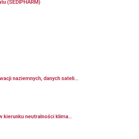
matu (SEDIPHARM)
cji naziemnych, danych sateli...
kierunku neutralności klima...