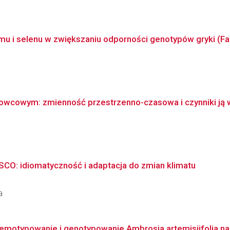
mu i selenu w zwiększaniu odporności genotypów gryki (Fag
dowcowym: zmienność przestrzenno-czasowa i czynniki ją 
SCO: idiomatyczność i adaptacja do zmian klimatu
a
hemotypowanie i genotypowanie Ambrosia artemisiifolia na