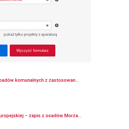
pokaż tylko projekty z aparaturą
Wyczyść formularz
dpadów komunalnych z zastosowan...
opejskiej – zapis z osadów Morza...