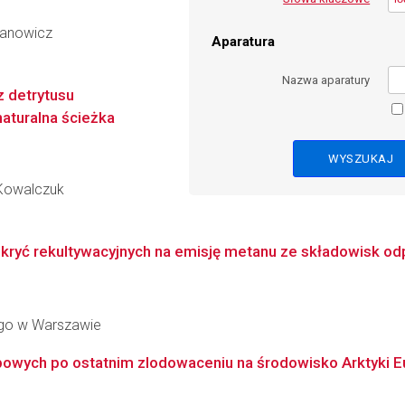
danowicz
Aparatura
Nazwa aparatury
 detrytusu
aturalna ścieżka
-Kowalczuk
okryć rekultywacyjnych na emisję metanu ze składowisk o
go w Warszawie
ych po ostatnim zlodowaceniu na środowisko Arktyki Eur