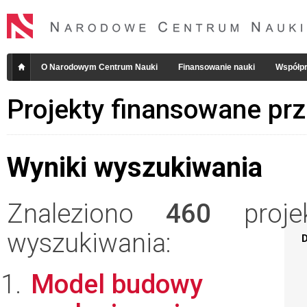
O Narodowym Centrum Nauki
Finansowanie nauki
Współpr
Projekty finansowane pr
Wyniki wyszukiwania
Znaleziono
460
projek
wyszukiwania:
D
Model budowy