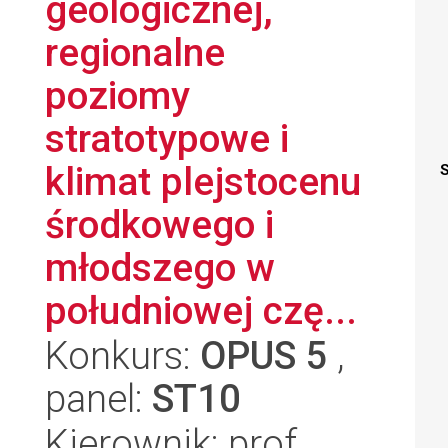
geologicznej,
regionalne
poziomy
stratotypowe i
klimat plejstocenu
S
środkowego i
młodszego w
południowej czę...
Konkurs:
OPUS 5
,
panel:
ST10
Kierownik: prof.