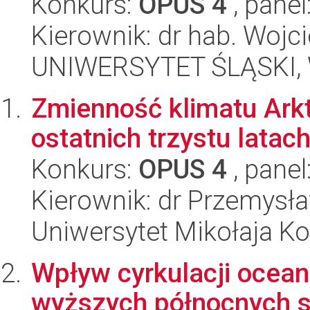
Konkurs:
OPUS 4
, panel
Kierownik: dr hab. Wojc
UNIWERSYTET ŚLĄSKI, W
Zmienność klimatu Arkty
ostatnich trzystu latac
Konkurs:
OPUS 4
, panel
Kierownik: dr Przemysł
Uniwersytet Mikołaja Ko
Wpływ cyrkulacji ocean
wyższych północnych s