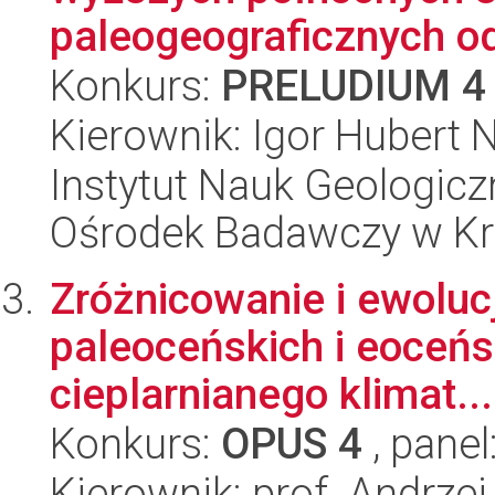
paleogeograficznych od
Konkurs:
PRELUDIUM 4
Kierownik: Igor Hubert 
Instytut Nauk Geologic
Ośrodek Badawczy w K
Zróżnicowanie i ewolu
paleoceńskich i eoceńsk
cieplarnianego klimat...
Konkurs:
OPUS 4
, panel
Kierownik: prof. Andrzej