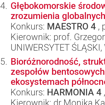
Głębokomorskie środow
zrozumienia globalnyc
Konkurs:
MAESTRO 4
, 
Kierownik: prof. Grzego
UNIWERSYTET ŚLĄSKI, W
Bioróżnorodność, struk
zespołów bentosowych 
ekosystemach północne
Konkurs:
HARMONIA 4
Kierownik: dr Monika K