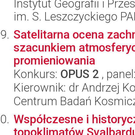
Instytut Geografii i Pr
im. S. Leszczyckiego P
Satelitarna ocena zach
szacunkiem atmosferyc
promieniowania
Konkurs:
OPUS 2
, panel
Kierownik: dr Andrzej K
Centrum Badań Kosmic
Współczesne i historyc
topoklimatów Svalbard