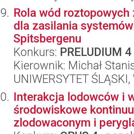
Rola wód roztopowych z
dla zasilania systemó
Spitsbergenu
Konkurs:
PRELUDIUM 4
Kierownik: Michał Stani
UNIWERSYTET ŚLĄSKI, W
Interakcja lodowców i w
środowiskowe kontinu
zlodowaconym i perygla