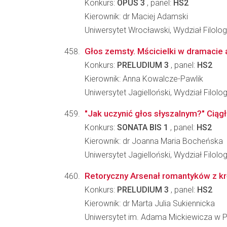
Konkurs:
OPUS 3
, panel:
HS2
Kierownik: dr Maciej Adamski
Uniwersytet Wrocławski, Wydział Filolog
Głos zemsty. Mścicielki w dramacie
Konkurs:
PRELUDIUM 3
, panel:
HS2
Kierownik: Anna Kowalcze-Pawlik
Uniwersytet Jagielloński, Wydział Filolo
"Jak uczynić głos słyszalnym?" Ciągł
Konkurs:
SONATA BIS 1
, panel:
HS2
Kierownik: dr Joanna Maria Bocheńska
Uniwersytet Jagielloński, Wydział Filolo
Retoryczny Arsenał romantyków z kr
Konkurs:
PRELUDIUM 3
, panel:
HS2
Kierownik: dr Marta Julia Sukiennicka
Uniwersytet im. Adama Mickiewicza w Po