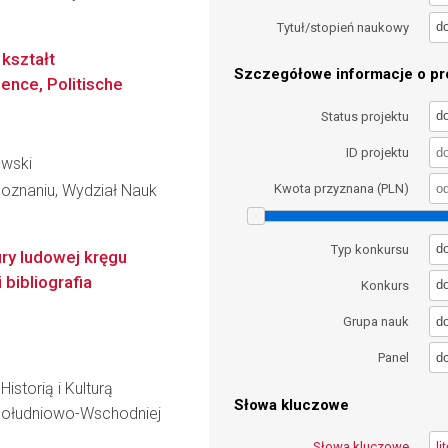
d
Tytuł/stopień naukowy
kształt
Szczegółowe informacje o pro
ience, Politische
d
Status projektu
ID projektu
ewski
oznaniu, Wydział Nauk
Kwota przyznana (PLN)
d
Typ konkursu
ury ludowej kręgu
 bibliografia
d
Konkurs
d
Grupa nauk
d
Panel
istorią i Kulturą
Słowa kluczowe
Południowo-Wschodniej
Słowa kluczowe