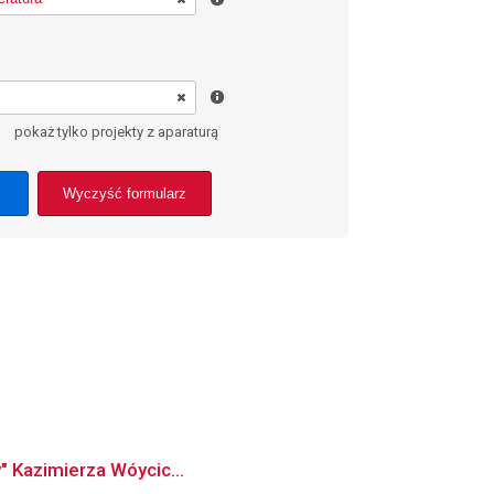
pokaż tylko projekty z aparaturą
Wyczyść formularz
y" Kazimierza Wóycic...