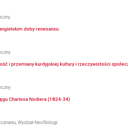
iczny
 angielskim doby renesansu.
giczny
ość i przemiany kurdyjskiej kultury i rzeczywistości społec
giczny
ęgu Charlesa Nodiera (1824-34)
znaniu, Wydział Neofilologii