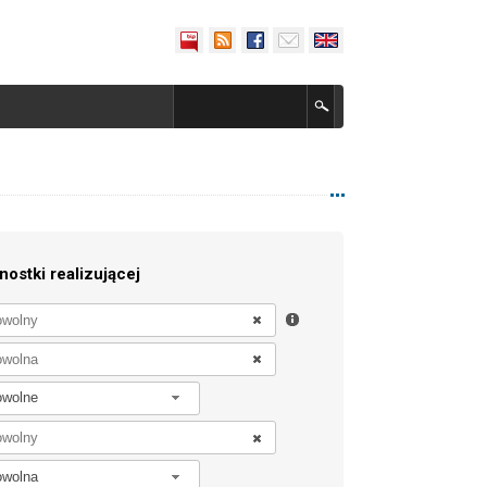
nostki realizującej
owolne
owolna