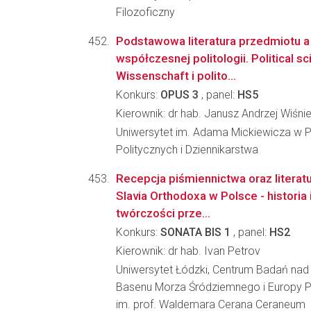
Filozoficzny
Podstawowa literatura przedmiotu a 
współczesnej politologii. Political sc
Wissenschaft i polito...
Konkurs:
OPUS 3
, panel:
HS5
Kierownik: dr hab. Janusz Andrzej Wiśni
Uniwersytet im. Adama Mickiewicza w P
Politycznych i Dziennikarstwa
Recepcja piśmiennictwa oraz literat
Slavia Orthodoxa w Polsce - historia i
twórczości prze...
Konkurs:
SONATA BIS 1
, panel:
HS2
Kierownik: dr hab. Ivan Petrov
Uniwersytet Łódzki, Centrum Badań nad H
Basenu Morza Śródziemnego i Europy 
im. prof. Waldemara Cerana Ceraneum