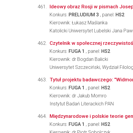
Ideowy obraz Rosji w pismach Josep
Konkurs:
PRELUDIUM 3
, panel:
HS2
Kierownik: Łukasz Maślanka
Katolicki Uniwersytet Lubelski Jana Pa
Czytelnik w społecznej rzeczywistoś
Konkurs:
FUGA 1
, panel:
HS2
Kierownik: dr Bogdan Balicki
Uniwersytet Szczeciński, Wydział Filolo
Tytuł projektu badawczego: "Widmon
Konkurs:
FUGA 1
, panel:
HS2
Kierownik: dr Jakub Momro
Instytut Badań Literackich PAN
Międzynarodowe i polskie teorie gende
Konkurs:
FUGA 1
, panel:
HS2
Kierownik: dr Piotr Sobolczyk