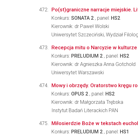
Po(st)graniczne narracje miejskie. L
Konkurs:
SONATA 2
, panel:
HS2
Kierownik: dr Paweł Wolski
Uniwersytet Szczeciński, Wydział Filolo
Recepcja mitu o Narcyzie w kulturz
Konkurs:
PRELUDIUM 2
, panel:
HS2
Kierownik: dr Agnieszka Anna Gotchold
Uniwersytet Warszawski
Mowy i obrzędy. Oratorstwo kręgu ro
Konkurs:
OPUS 2
, panel:
HS2
Kierownik: dr Małgorzata Trębska
Instytut Badań Literackich PAN
Miłosierdzie Boże w tekstach eucholo
Konkurs:
PRELUDIUM 2
, panel:
HS1