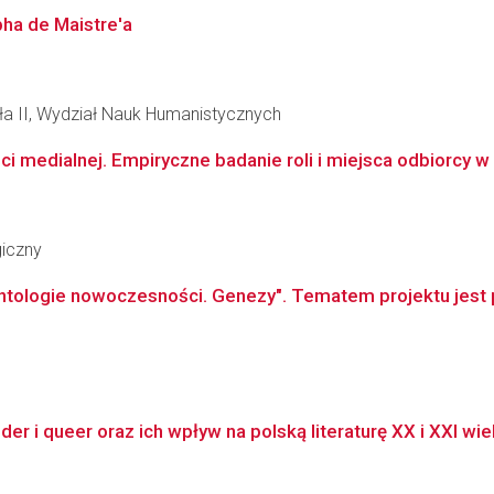
ha de Maistre'a
wła II, Wydział Nauk Humanistycznych
ci medialnej. Empiryczne badanie roli i miejsca odbiorcy w
giczny
tologie nowoczesności. Genezy". Tematem projektu jest po
r i queer oraz ich wpływ na polską literaturę XX i XXI wiek