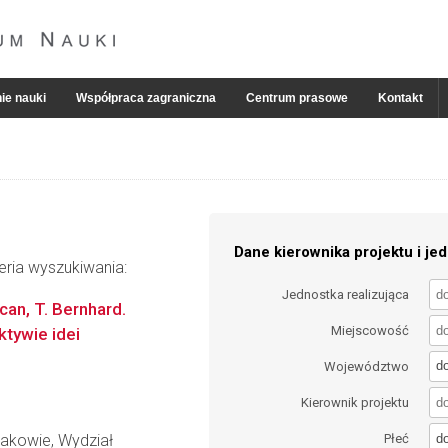
ie nauki
Współpraca zagraniczna
Centrum prasowe
Kontakt
Dane kierownika projektu i jed
eria wyszukiwania:
Jednostka realizująca
can, T. Bernhard.
Miejscowość
ktywie idei
d
Województwo
Kierownik projektu
d
rakowie, Wydział
Płeć