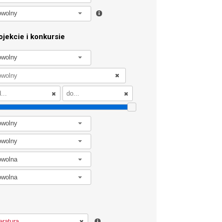
owolny
jekcie i konkursie
owolny
owolny
owolny
owolna
owolna