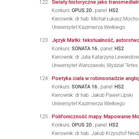
Światy historyczne jako transmedialne
Konkurs:
OPUS 20
, panel:
HS2
Kierownik: dr hab. Michał Łukasz Mocho
Uniwersytet Kazimierza Wielkiego
Język Matki: tekstualność, autorstw
Konkurs:
SONATA 16
, panel:
HS2
Kierownik: dr Julia Katarzyna Lewando
Uniwersytet Warszawski, Wydział "Artes 
Poetyka ciała w robinsonadzie anglo
Konkurs:
SONATA 16
, panel:
HS2
Kierownik: dr hab. Jakub Paweł Lipski
Uniwersytet Kazimierza Wielkiego
Polifoniczność mapy. Mapowanie Mo
Konkurs:
OPUS 20
, panel:
HS2
Kierownik: dr hab. Jakub Krzysztof Nie