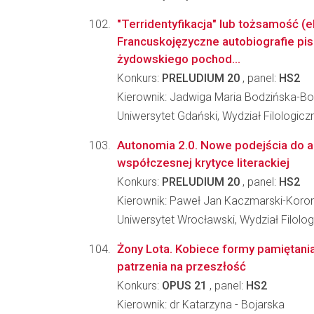
"Terridentyfikacja" lub tożsamość (ek
Francuskojęzyczne autobiografie pis
żydowskiego pochod...
Konkurs:
PRELUDIUM 20
, panel:
HS2
Kierownik: Jadwiga Maria Bodzińska-
Uniwersytet Gdański, Wydział Filologicz
Autonomia 2.0. Nowe podejścia do 
współczesnej krytyce literackiej
Konkurs:
PRELUDIUM 20
, panel:
HS2
Kierownik: Paweł Jan Kaczmarski-Koro
Uniwersytet Wrocławski, Wydział Filolog
Żony Lota. Kobiece formy pamiętania
patrzenia na przeszłość
Konkurs:
OPUS 21
, panel:
HS2
Kierownik: dr Katarzyna - Bojarska