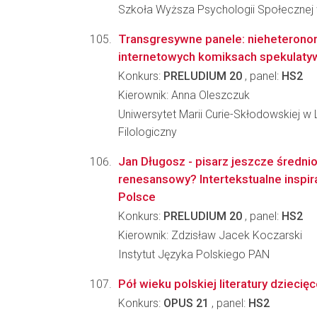
Szkoła Wyższa Psychologii Społecznej
Transgresywne panele: nieheteron
internetowych komiksach spekulaty
Konkurs:
PRELUDIUM 20
, panel:
HS2
Kierownik: Anna Oleszczuk
Uniwersytet Marii Curie-Skłodowskiej w L
Filologiczny
Jan Długosz - pisarz jeszcze średni
renesansowy? Intertekstualne inspir
Polsce
Konkurs:
PRELUDIUM 20
, panel:
HS2
Kierownik: Zdzisław Jacek Koczarski
Instytut Języka Polskiego PAN
Pół wieku polskiej literatury dziecięc
Konkurs:
OPUS 21
, panel:
HS2