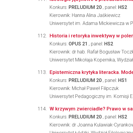
Konkurs:
PRELUDIUM 20
, panel:
HS2
Kierownik: Hanna Alina Jaśkiewicz
Uniwersytet im. Adama Mickiewicza w Po
Historia i retoryka inwektywy w pol
Konkurs:
OPUS 21
, panel:
HS2
Kierownik: dr hab. Rafał Bogusław Tocz
Uniwersytet Mikołaja Kopernika, Wydzi
Epistemiczna krytyka literacka. Mod
Konkurs:
PRELUDIUM 20
, panel:
HS1
Kierownik: Michał Paweł Filipczuk
Uniwersytet Pedagogiczny im. Komisji 
W krzywym zwierciadle? Prawo w sa
Konkurs:
PRELUDIUM 20
, panel:
HS2
Kierownik: dr Joanna Kulawiak-Cyrank
Uniwersytet Łódzki, Wydział Filologiczny