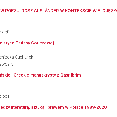
 POEZJI ROSE AUSLÄNDER W KONTEKSCIE WIELOJĘZY
logii
eistyce Tatiany Goriczewej
mieniecka-Suchanek
styczny
jańskiej. Greckie manuskrypty z Qasr Ibrim
logii
iędzy literaturą, sztuką i prawem w Polsce 1989-2020