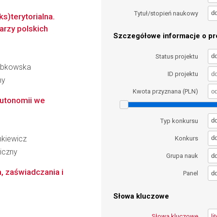
d
Tytuł/stopień naukowy
s)terytorialna.
arzy polskich
Szczegółowe informacje o pro
d
Status projektu
Bobkowska
ID projektu
ny
Kwota przyznana (PLN)
autonomii we
d
Typ konkursu
nkiewicz
d
Konkurs
iczny
d
Grupa nauk
, zaświadczania i
d
Panel
Słowa kluczowe
Słowa kluczowe