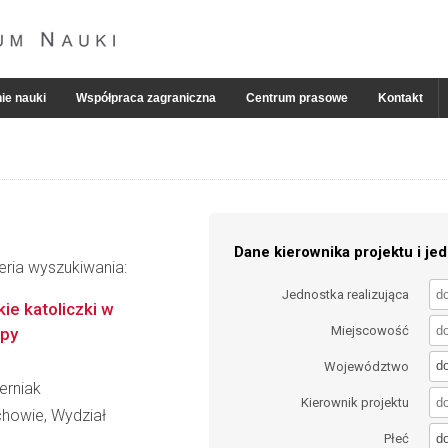
ie nauki
Współpraca zagraniczna
Centrum prasowe
Kontakt
Dane kierownika projektu i jed
eria wyszukiwania:
Jednostka realizująca
kie katoliczki w
Miejscowość
opy
d
Województwo
erniak
Kierownik projektu
howie, Wydział
d
Płeć