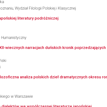
ska
naniu, Wydział Filologii Polskiej i Klasycznej
ońskiej literatury podróżniczej
ał Humanistyczny
 XII-wiecznych narracjach duńskich kronik poprzedzającyc
ński
i
ilozoficzna analiza polskich dzieł dramatycznych okresu r
skiego w Warszawie
 dialektów we współczesnej literaturze japońskiej