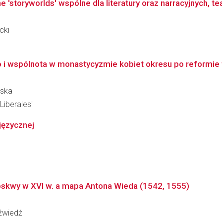
 'storyworlds' wspólne dla literatury oraz narracyjnych, te
cki
o i wspólnota w monastycyzmie kobiet okresu po reformie t
wska
Liberales"
języcznej
skwy w XVI w. a mapa Antona Wieda (1542, 1555)
dźwiedź