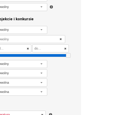
owolny
jekcie i konkursie
owolny
owolny
owolny
owolna
owolna