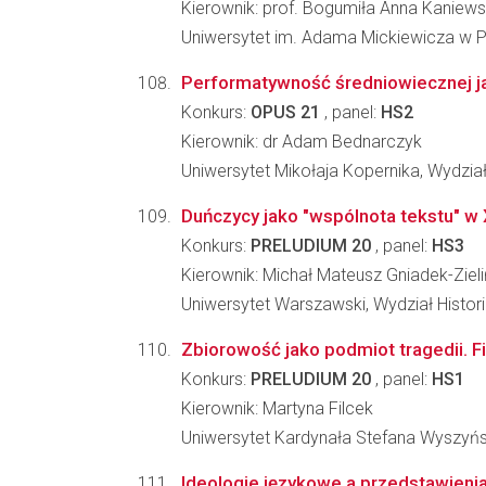
Kierownik: prof. Bogumiła Anna Kaniew
Uniwersytet im. Adama Mickiewicza w Poz
Performatywność średniowiecznej jap
Konkurs:
OPUS 21
, panel:
HS2
Kierownik: dr Adam Bednarczyk
Uniwersytet Mikołaja Kopernika, Wydzi
Duńczycy jako "wspólnota tekstu" w
Konkurs:
PRELUDIUM 20
, panel:
HS3
Kierownik: Michał Mateusz Gniadek-Zieli
Uniwersytet Warszawski, Wydział Histori
Zbiorowość jako podmiot tragedii. F
Konkurs:
PRELUDIUM 20
, panel:
HS1
Kierownik: Martyna Filcek
Uniwersytet Kardynała Stefana Wyszyń
Ideologie językowe a przedstawienia