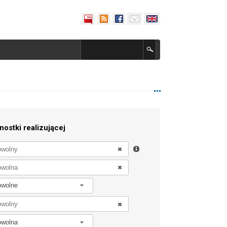
nostki realizującej
owolne
owolna