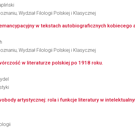
pliński
naniu, Wydział Filologii Polskiej i Klasycznej
 emancypacyjny w tekstach autobiograficznych kobiecego 
h
naniu, Wydział Filologii Polskiej i Klasycznej
wórczość w literaturze polskiej po 1918 roku.
ydel
styki
body artystycznej: rola i funkcje literatury w intelektualn
logii