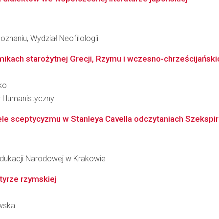
znaniu, Wydział Neofilologii
emikach starożytnej Grecji, Rzymu i wczesno-chrześcijański
ko
ał Humanistyczny
ele sceptycyzmu w Stanleya Cavella odczytaniach Szekspir
Edukacji Narodowej w Krakowie
tyrze rzymskiej
owska