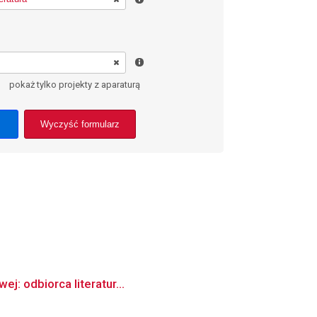
pokaż tylko projekty z aparaturą
Wyczyść formularz
j: odbiorca literatur...