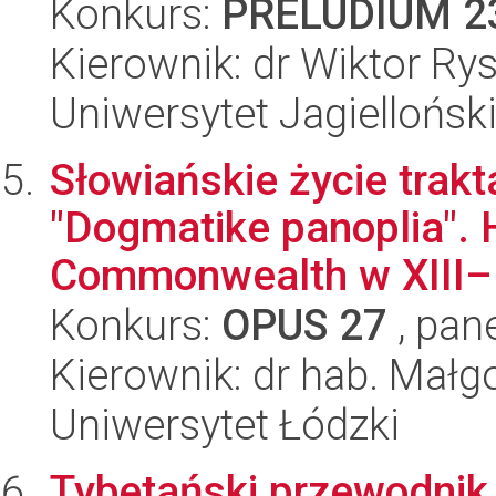
Konkurs:
PRELUDIUM 2
Kierownik: dr Wiktor Ry
Uniwersytet Jagiellońsk
Słowiańskie życie trak
"Dogmatike panoplia". 
Commonwealth w XIII–.
Konkurs:
OPUS 27
, pan
Kierownik: dr hab. Mał
Uniwersytet Łódzki
Tybetański przewodnik 