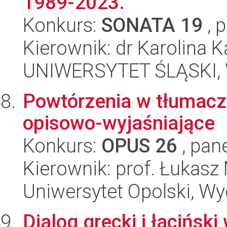
1989-2023.
Konkurs:
SONATA 19
, 
Kierownik: dr Karolina K
UNIWERSYTET ŚLĄSKI, 
Powtórzenia w tłumacz
opisowo-wyjaśniające
Konkurs:
OPUS 26
, pan
Kierownik: prof. Łukasz
Uniwersytet Opolski, Wyd
Dialog grecki i łacińs