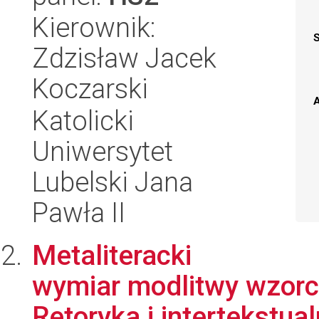
Kierownik:
Zdzisław Jacek
Koczarski
A
Katolicki
Uniwersytet
Lubelski Jana
Pawła II
Metaliteracki
wymiar modlitwy wzorco
Retoryka i intertekstua