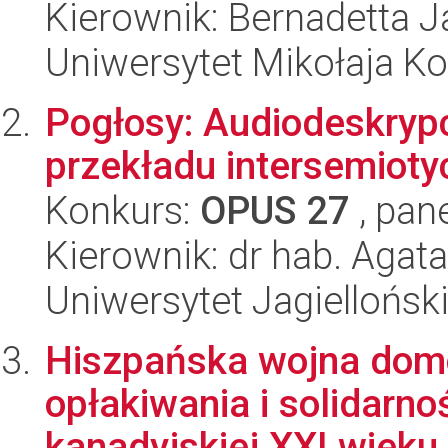
Kierownik: Bernadetta 
Uniwersytet Mikołaja K
Pogłosy: Audiodeskrypc
przekładu intersemiot
Konkurs:
OPUS 27
, pan
Kierownik: dr hab. Agat
Uniwersytet Jagiellońsk
Hiszpańska wojna domo
opłakiwania i solidar
kanadyjskiej XXI wieku