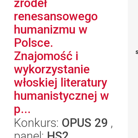
źródeł
renesansowego
humanizmu w
Polsce.
Znajomość i
S
wykorzystanie
włoskiej literatury
humanistycznej w
p...
Konkurs:
OPUS 29
,
panel:
HS2