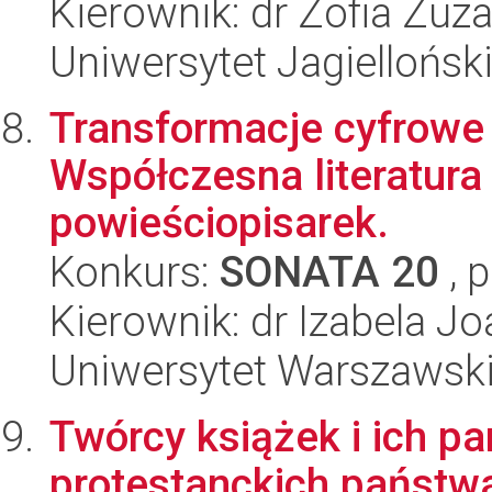
Kierownik: dr Zofia Zu
Uniwersytet Jagiellońsk
Transformacje cyfrowe 
Współczesna literatura
powieściopisarek.
Konkurs:
SONATA 20
, 
Kierownik: dr Izabela 
Uniwersytet Warszawsk
Twórcy książek i ich pa
protestanckich państwa