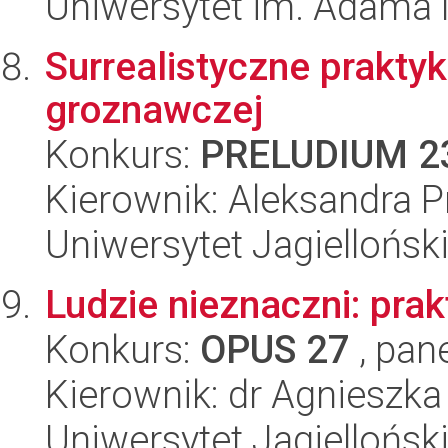
Uniwersytet im. Adama 
Surrealistyczne prakty
groznawczej
Konkurs:
PRELUDIUM 2
Kierownik: Aleksandra 
Uniwersytet Jagiellońsk
Ludzie nieznaczni: prak
Konkurs:
OPUS 27
, pan
Kierownik: dr Agnieszk
Uniwersytet Jagiellońsk