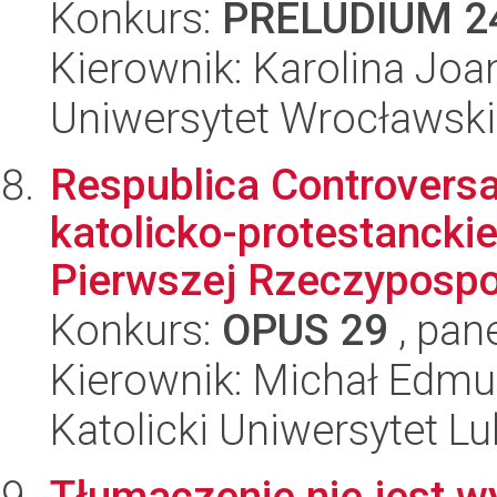
Konkurs:
PRELUDIUM 2
Kierownik: Karolina Joa
Uniwersytet Wrocławski
Respublica Controvers
katolicko-protestanckie
Pierwszej Rzeczypospol
Konkurs:
OPUS 29
, pan
Kierownik: Michał Edm
Katolicki Uniwersytet Lu
Tłumaczenie nie jest w