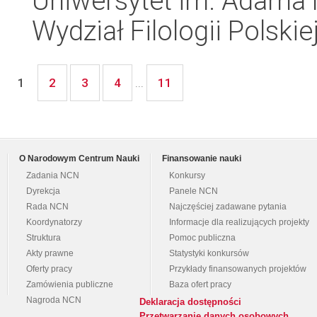
Uniwersytet im. Adama 
Wydział Filologii Polskie
2
3
4
11
1
...
O Narodowym Centrum Nauki
Finansowanie nauki
Zadania NCN
Konkursy
Dyrekcja
Panele NCN
Rada NCN
Najczęściej zadawane pytania
Koordynatorzy
Informacje dla realizujących projekty
Struktura
Pomoc publiczna
Akty prawne
Statystyki konkursów
Oferty pracy
Przykłady finansowanych projektów
Zamówienia publiczne
Baza ofert pracy
Nagroda NCN
Deklaracja dostępności
Przetwarzanie danych osobowych