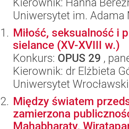
Kierownik: Hanna Bereź
Uniwersytet im. Adama 
Miłość, seksualność i 
sielance (XV-XVIII w.)
Konkurs:
OPUS 29
, pan
Kierownik: dr Elżbieta G
Uniwersytet Wrocławski
Między światem przeds
zamierzona publiczność
Mahabharaty, Wiratapa