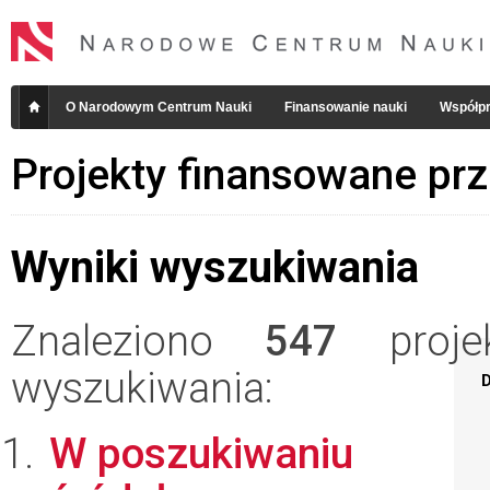
O Narodowym Centrum Nauki
Finansowanie nauki
Współpr
Projekty finansowane pr
Wyniki wyszukiwania
Znaleziono
547
projek
wyszukiwania:
D
W poszukiwaniu