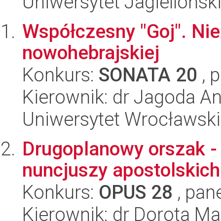
Uniwersytet Jagiellońsk
Współczesny "Goj". Nie
nowohebrajskiej
Konkurs:
SONATA 20
, 
Kierownik: dr Jagoda A
Uniwersytet Wrocławski
Drugoplanowy orszak - 
nuncjuszy apostolskic
Konkurs:
OPUS 28
, pan
Kierownik: dr Dorota M