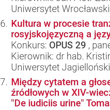
Uniwersytet Wrocławski
Kultura w procesie tran
rosyjskojęzyczną a jęz
Konkurs:
OPUS 29
, pan
Kierownik: dr hab. Krist
Uniwersytet Jagiellońsk
Między cytatem a głos
źródłowych w XIV-wie
"De iudiciis urine" Toma