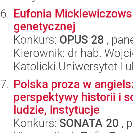
Eufonia Mickiewiczows
genetycznej
Konkurs:
OPUS 28
, pan
Kierownik: dr hab. Wojc
Katolicki Uniwersytet Lu
Polska proza w angiels
perspektywy historii i s
ludzie, instytucje
Konkurs:
SONATA 20
, 