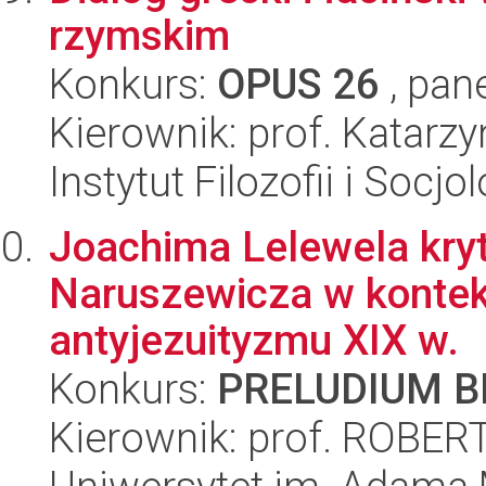
rzymskim
Konkurs:
OPUS 26
, pan
Kierownik: prof. Katar
Instytut Filozofii i Socj
Joachima Lelewela kry
Naruszewicza w kontek
antyjezuityzmu XIX w.
Konkurs:
PRELUDIUM BI
Kierownik: prof. ROB