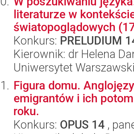
W poszukiwaniu języka.
literaturze w kontekśc
światopoglądowych (17
Konkurs:
PRELUDIUM 1
Kierownik: dr Helena D
Uniwersytet Warszawski,
Figura domu. Anglojęzyc
emigrantów i ich poto
roku.
Konkurs:
OPUS 14
, pan