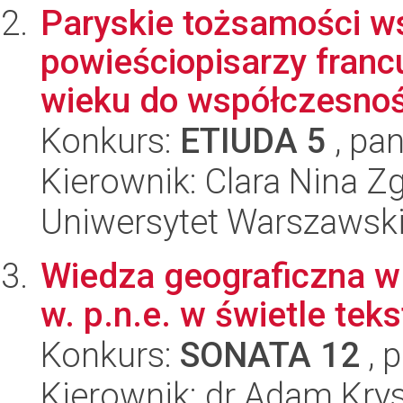
Paryskie tożsamości w
powieściopisarzy franc
wieku do współczesnoś
Konkurs:
ETIUDA 5
, pan
Kierownik: Clara Nina Z
Uniwersytet Warszawski,
Wiedza geograficzna w A
w. p.n.e. w świetle tek
Konkurs:
SONATA 12
, 
Kierownik: dr Adam Kry