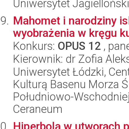
Uniwersytet Jagielloński
Mahomet i narodziny is
wyobrażenia w kręgu ku
Konkurs:
OPUS 12
, pan
Kierownik: dr Zofia Ale
Uniwersytet Łódzki, Cen
Kulturą Basenu Morza Ś
Południowo-Wschodniej 
Ceraneum
Hiperbola w utworach 