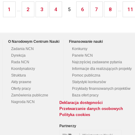
1
2
3
4
6
7
8
11
...
5
...
O Narodowym Centrum Nauki
Finansowanie nauki
Zadania NCN
Konkursy
Dyrekcja
Panele NCN
Rada NCN
Najczęściej zadawane pytania
Koordynatorzy
Informacje dla realizujących projekty
Struktura
Pomoc publiczna
Akty prawne
Statystyki konkursów
Oferty pracy
Przykłady finansowanych projektów
Zamówienia publiczne
Baza ofert pracy
Nagroda NCN
Deklaracja dostępności
Przetwarzanie danych osobowych
Polityka cookies
Partnerzy