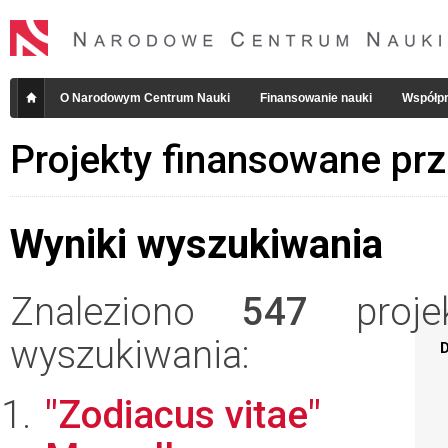
O Narodowym Centrum Nauki
Finansowanie nauki
Współpr
Projekty finansowane pr
Wyniki wyszukiwania
Znaleziono
547
projek
wyszukiwania:
D
"Zodiacus vitae"