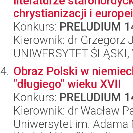
literaturze staronordyc
chrystianizacji i europeiz
Konkurs:
PRELUDIUM 1
Kierownik: dr Grzegorz 
UNIWERSYTET ŚLĄSKI, 
Obraz Polski w niemieck
"długiego" wieku XVII
Konkurs:
PRELUDIUM 1
Kierownik: dr Wacław P
Uniwersytet im. Adama 