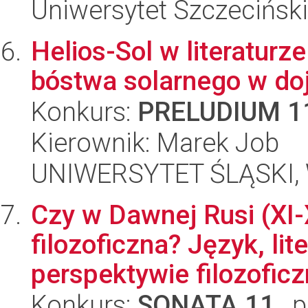
Uniwersytet Szczecińsk
Helios-Sol w literatur
bóstwa solarnego w do
Konkurs:
PRELUDIUM 1
Kierownik: Marek Job
UNIWERSYTET ŚLĄSKI, 
Czy w Dawnej Rusi (XI-X
filozoficzna? Język, lit
perspektywie filozoficz
Konkurs:
SONATA 11
, 