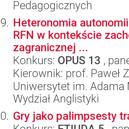
Pedagogicznych
Heteronomia autonomii. 
RFN w kontekście zacho
zagranicznej ...
Konkurs:
OPUS 13
, pan
Kierownik: prof. Paweł 
Uniwersytet im. Adama 
Wydział Anglistyki
Gry jako palimpsesty tra
Konkurs:
ETIUDA 5
, pan