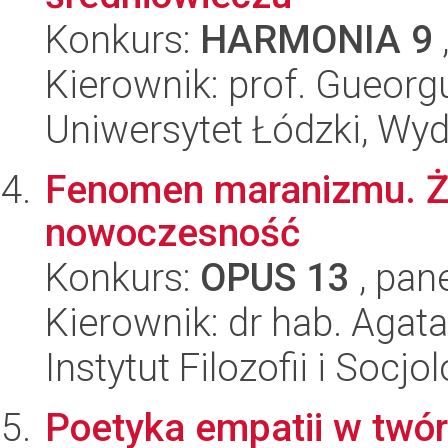
Konkurs:
HARMONIA 9
Kierownik: prof. Gueorg
Uniwersytet Łódzki, Wydz
Fenomen maranizmu. Żyd
nowoczesność
Konkurs:
OPUS 13
, pan
Kierownik: dr hab. Agata
Instytut Filozofii i Socj
Poetyka empatii w twó