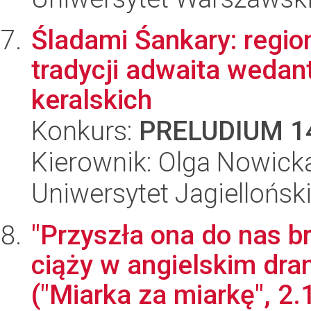
Śladami Śankary: regi
tradycji adwaita wedant
keralskich
Konkurs:
PRELUDIUM 1
Kierownik: Olga Nowick
Uniwersytet Jagielloński
"Przyszła ona do nas b
ciąży w angielskim d
("Miarka za miarkę", 2.1