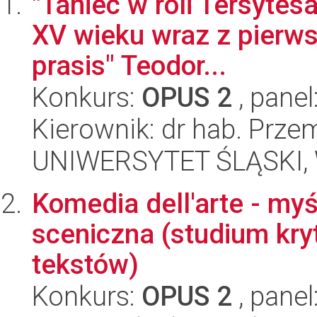
"Taniec w roli Tersytes
XV wieku wraz z pierw
prasis" Teodor...
Konkurs:
OPUS 2
, panel
Kierownik: dr hab. Prz
UNIWERSYTET ŚLĄSKI, W
Komedia dell'arte - myś
sceniczna (studium kry
tekstów)
Konkurs:
OPUS 2
, panel