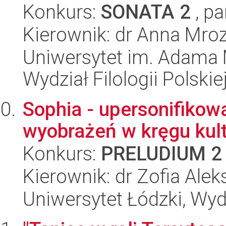
Konkurs:
SONATA 2
, pa
Kierownik: dr Anna Mro
Uniwersytet im. Adama 
Wydział Filologii Polskie
Sophia - upersonifikow
wyobrażeń w kręgu kult
Konkurs:
PRELUDIUM 2
Kierownik: dr Zofia Ale
Uniwersytet Łódzki, Wyd