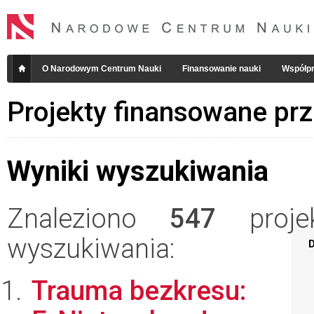
O Narodowym Centrum Nauki
Finansowanie nauki
Współpr
Projekty finansowane pr
Wyniki wyszukiwania
Znaleziono
547
projek
wyszukiwania:
D
Trauma bezkresu: