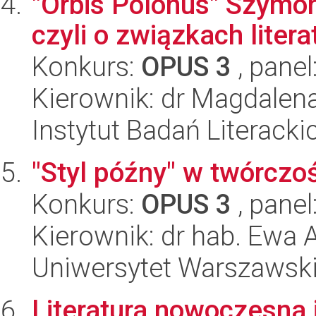
"Orbis Polonus" Szymon
czyli o związkach litera
Konkurs:
OPUS 3
, panel
Kierownik: dr Magdalena
Instytut Badań Literack
"Styl późny" w twórcz
Konkurs:
OPUS 3
, panel
Kierownik: dr hab. Ewa
Uniwersytet Warszawski,
Literatura nowoczesna 