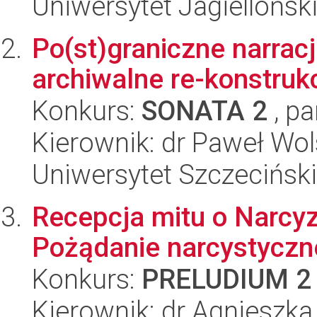
Uniwersytet Jagielloński
Po(st)graniczne narracje
archiwalne re-konstru
Konkurs:
SONATA 2
, pa
Kierownik: dr Paweł Wol
Uniwersytet Szczeciński,
Recepcja mitu o Narcyz
Pożądanie narcystycz
Konkurs:
PRELUDIUM 2
Kierownik: dr Agnieszk