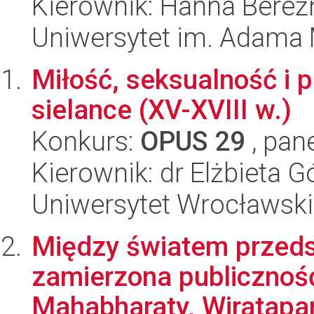
Kierownik: Hanna Bereź
Uniwersytet im. Adama 
Miłość, seksualność i 
sielance (XV-XVIII w.)
Konkurs:
OPUS 29
, pan
Kierownik: dr Elżbieta G
Uniwersytet Wrocławski
Między światem przeds
zamierzona publiczność
Mahabharaty, Wiratapa