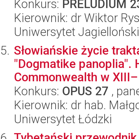
Konkurs:
PRELUDIUM 2
Kierownik: dr Wiktor Ry
Uniwersytet Jagiellońsk
Słowiańskie życie trak
"Dogmatike panoplia". 
Commonwealth w XIII–.
Konkurs:
OPUS 27
, pan
Kierownik: dr hab. Mał
Uniwersytet Łódzki
Tybetański przewodnik 