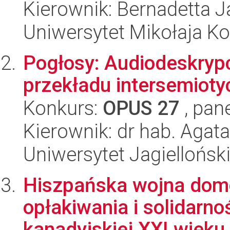
Kierownik: Bernadetta 
Uniwersytet Mikołaja K
Pogłosy: Audiodeskrypc
przekładu intersemiot
Konkurs:
OPUS 27
, pan
Kierownik: dr hab. Agat
Uniwersytet Jagiellońsk
Hiszpańska wojna domo
opłakiwania i solidar
kanadyjskiej XXI wieku