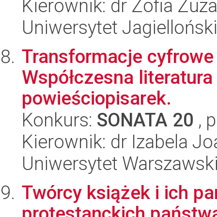
Kierownik: dr Zofia Zu
Uniwersytet Jagiellońsk
Transformacje cyfrowe 
Współczesna literatura
powieściopisarek.
Konkurs:
SONATA 20
, 
Kierownik: dr Izabela 
Uniwersytet Warszawsk
Twórcy książek i ich pa
protestanckich państwa