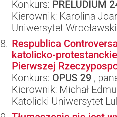
Konkurs:
PRELUDIUM 2
Kierownik: Karolina Joa
Uniwersytet Wrocławski
Respublica Controvers
katolicko-protestanckie
Pierwszej Rzeczypospol
Konkurs:
OPUS 29
, pan
Kierownik: Michał Edm
Katolicki Uniwersytet Lu
Tłumaczenie nie jest w