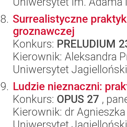
Uniwersytet im. Adama 
Surrealistyczne prakty
groznawczej
Konkurs:
PRELUDIUM 2
Kierownik: Aleksandra 
Uniwersytet Jagiellońsk
Ludzie nieznaczni: prak
Konkurs:
OPUS 27
, pan
Kierownik: dr Agnieszk
Uniwersytet Jagiellońsk