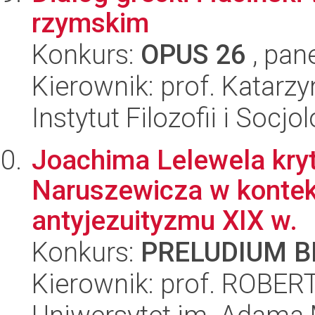
rzymskim
Konkurs:
OPUS 26
, pan
Kierownik: prof. Katar
Instytut Filozofii i Socj
Joachima Lelewela kry
Naruszewicza w kontek
antyjezuityzmu XIX w.
Konkurs:
PRELUDIUM BI
Kierownik: prof. ROB