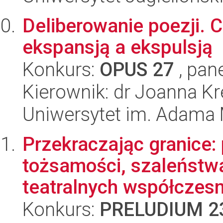
Deliberowanie poezji.
ekspansją a ekspulsją
Konkurs:
OPUS 27
, pan
Kierownik: dr Joanna K
Uniwersytet im. Adama 
Przekraczając granice
tożsamości, szaleństwa
teatralnych współczesn
Konkurs:
PRELUDIUM 2