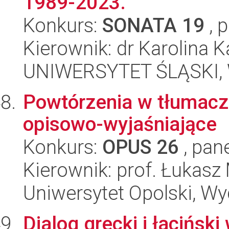
1989-2023.
Konkurs:
SONATA 19
, 
Kierownik: dr Karolina K
UNIWERSYTET ŚLĄSKI, 
Powtórzenia w tłumacz
opisowo-wyjaśniające
Konkurs:
OPUS 26
, pan
Kierownik: prof. Łukasz
Uniwersytet Opolski, Wyd
Dialog grecki i łacińs