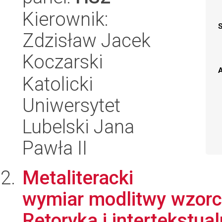
Kierownik:
Zdzisław Jacek
Koczarski
A
Katolicki
Uniwersytet
Lubelski Jana
Pawła II
Metaliteracki
wymiar modlitwy wzorco
Retoryka i intertekstua