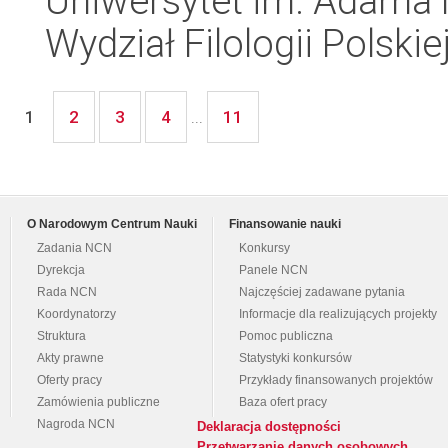
Uniwersytet im. Adama 
Wydział Filologii Polskie
2
3
4
11
1
...
O Narodowym Centrum Nauki
Finansowanie nauki
Zadania NCN
Konkursy
Dyrekcja
Panele NCN
Rada NCN
Najczęściej zadawane pytania
Koordynatorzy
Informacje dla realizujących projekty
Struktura
Pomoc publiczna
Akty prawne
Statystyki konkursów
Oferty pracy
Przykłady finansowanych projektów
Zamówienia publiczne
Baza ofert pracy
Nagroda NCN
Deklaracja dostępności
Przetwarzanie danych osobowych