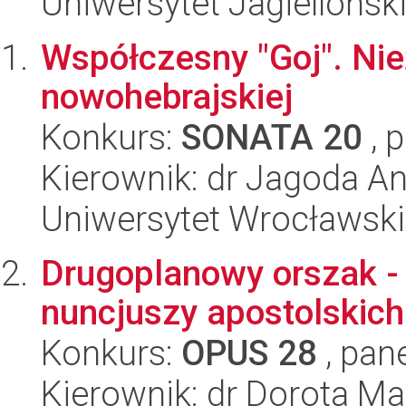
Uniwersytet Jagiellońsk
Współczesny "Goj". Nie
nowohebrajskiej
Konkurs:
SONATA 20
, 
Kierownik: dr Jagoda A
Uniwersytet Wrocławski
Drugoplanowy orszak - 
nuncjuszy apostolskic
Konkurs:
OPUS 28
, pan
Kierownik: dr Dorota M