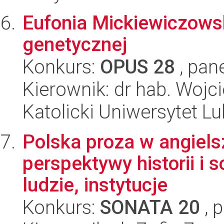
Eufonia Mickiewiczows
genetycznej
Konkurs:
OPUS 28
, pan
Kierownik: dr hab. Wojc
Katolicki Uniwersytet Lu
Polska proza w angiels
perspektywy historii i s
ludzie, instytucje
Konkurs:
SONATA 20
, 