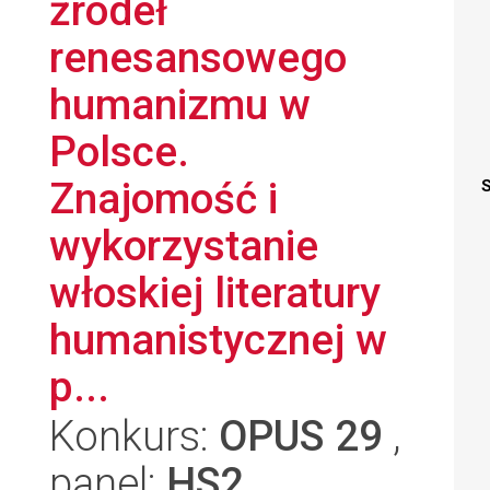
źródeł
renesansowego
humanizmu w
Polsce.
Znajomość i
S
wykorzystanie
włoskiej literatury
humanistycznej w
p...
Konkurs:
OPUS 29
,
panel:
HS2