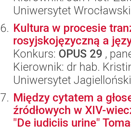
Uniwersytet Wrocławski
Kultura w procesie tran
rosyjskojęzyczną a jęz
Konkurs:
OPUS 29
, pan
Kierownik: dr hab. Krist
Uniwersytet Jagiellońsk
Między cytatem a głos
źródłowych w XIV-wie
"De iudiciis urine" Toma