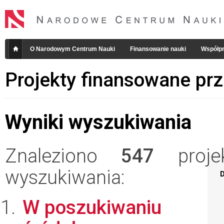
O Narodowym Centrum Nauki
Finansowanie nauki
Współpr
Projekty finansowane pr
Wyniki wyszukiwania
Znaleziono
547
projek
wyszukiwania:
D
W poszukiwaniu