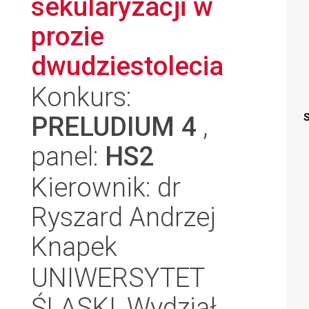
sekularyzacji w
prozie
dwudziestolecia
Konkurs:
PRELUDIUM 4
,
S
panel:
HS2
Kierownik: dr
Ryszard Andrzej
Knapek
UNIWERSYTET
ŚLĄSKI, Wydział