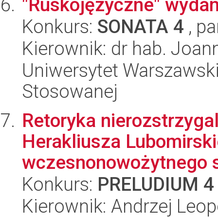
"Ruskojęzyczne" wydani
Konkurs:
SONATA 4
, pa
Kierownik: dr hab. Joan
Uniwersytet Warszawski,
Stosowanej
Retoryka nierozstrzyga
Herakliusza Lubomirsk
wczesnonowożytnego s
Konkurs:
PRELUDIUM 4
Kierownik: Andrzej Leop