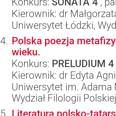
Konkurs:
SONATA 4
, pa
Kierownik: dr Małgorza
Uniwersytet Łódzki, Wydz
Polska poezja metafizyc
wieku.
Konkurs:
PRELUDIUM 4
Kierownik: dr Edyta Ag
Uniwersytet im. Adama 
Wydział Filologii Polskie
Literatura polsko-tatar