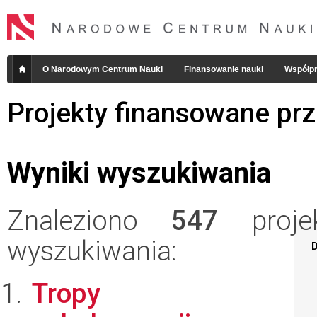
O Narodowym Centrum Nauki
Finansowanie nauki
Współpr
Projekty finansowane pr
Wyniki wyszukiwania
Znaleziono
547
projek
wyszukiwania:
D
Tropy