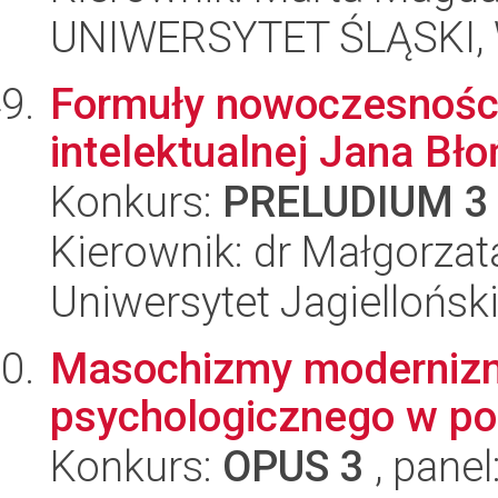
UNIWERSYTET ŚLĄSKI, W
Formuły nowoczesności.
intelektualnej Jana Bł
Konkurs:
PRELUDIUM 3
Kierownik: dr Małgorza
Uniwersytet Jagielloński
Masochizmy modernizm
psychologicznego w pol
Konkurs:
OPUS 3
, panel