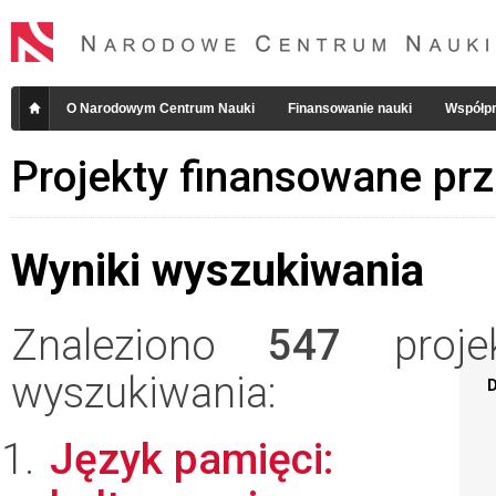
O Narodowym Centrum Nauki
Finansowanie nauki
Współpr
Projekty finansowane pr
Wyniki wyszukiwania
Znaleziono
547
projek
wyszukiwania:
D
Język pamięci: