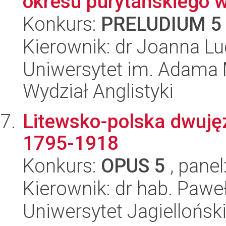
okresu purytańskiego w
Konkurs:
PRELUDIUM 5
Kierownik: dr Joanna L
Uniwersytet im. Adama 
Wydział Anglistyki
Litewsko-polska dwujęz
1795-1918
Konkurs:
OPUS 5
, panel
Kierownik: dr hab. Paw
Uniwersytet Jagielloński