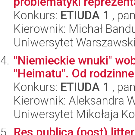
problematyki reprezent
Konkurs:
ETIUDA 1
, pan
Kierownik: Michał Band
Uniwersytet Warszawski,
"Niemieckie wnuki" wob
"Heimatu". Od rodzinn
Konkurs:
ETIUDA 1
, pan
Kierownik: Aleksandra 
Uniwersytet Mikołaja Ko
Res publica (post) litter