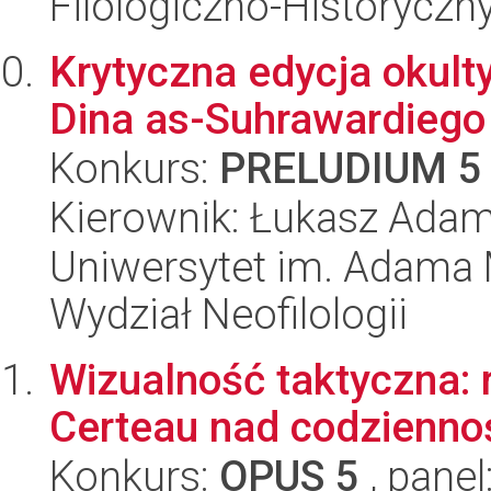
Filologiczno-Historyczn
Krytyczna edycja okult
Dina as-Suhrawardiego
Konkurs:
PRELUDIUM 5
Kierownik: Łukasz Adam
Uniwersytet im. Adama 
Wydział Neofilologii
Wizualność taktyczna: r
Certeau nad codzienno
Konkurs:
OPUS 5
, panel