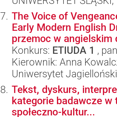
UNIWERSYTET ŚLĄSKI, W
The Voice of Vengeanc
Early Modern English D
przemoc w angielskim d
Konkurs:
ETIUDA 1
, pan
Kierownik: Anna Kowalc
Uniwersytet Jagielloński
Tekst, dyskurs, interpr
kategorie badawcze w te
społeczno-kultur...