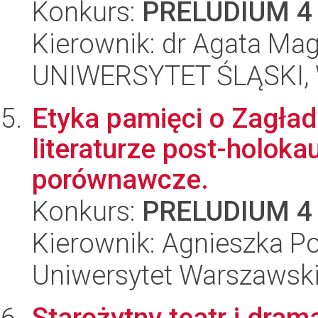
Konkurs:
PRELUDIUM 4
Kierownik: dr Agata Ma
UNIWERSYTET ŚLĄSKI, W
Etyka pamięci o Zagładzi
literaturze post-holoka
porównawcze.
Konkurs:
PRELUDIUM 4
Kierownik: Agnieszka P
Uniwersytet Warszawski,
Starożytny teatr i dram