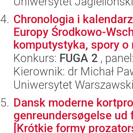
Uniwersytet Jagielloński
Chronologia i kalendar
Europy Środkowo-Wscho
komputystyka, spory o 
Konkurs:
FUGA 2
, panel
Kierownik: dr Michał Pa
Uniwersytet Warszawski,
Dansk moderne kortpros
genreundersøgelse ud fr
[Krótkie formy prozator