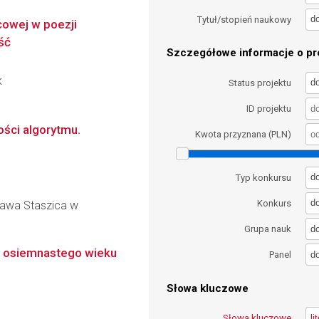
d
Tytuł/stopień naukowy
cowej w poezji
ść
Szczegółowe informacje o pro
k
d
Status projektu
ID projektu
ości algorytmu.
Kwota przyznana (PLN)
d
Typ konkursu
d
Konkurs
ława Staszica w
d
Grupa nauk
ka osiemnastego wieku
d
Panel
Słowa kluczowe
Słowa kluczowe