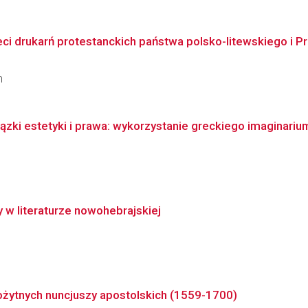
eci drukarń protestanckich państwa polsko-litewskiego i P
n
ązki estetyki i prawa: wykorzystanie greckiego imaginariu
 w literaturze nowohebrajskiej
ożytnych nuncjuszy apostolskich (1559-1700)