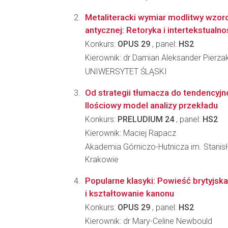
Metaliteracki wymiar modlitwy wzor
antycznej: Retoryka i intertekstualno
Konkurs:
OPUS 29
, panel:
HS2
Kierownik: dr Damian Aleksander Pierza
UNIWERSYTET ŚLĄSKI
Od strategii tłumacza do tendencyjn
Ilościowy model analizy przekładu
Konkurs:
PRELUDIUM 24
, panel:
HS2
Kierownik: Maciej Rapacz
Akademia Górniczo-Hutnicza im. Stanis
Krakowie
Popularne klasyki: Powieść brytyjs
i kształtowanie kanonu
Konkurs:
OPUS 29
, panel:
HS2
Kierownik: dr Mary-Celine Newbould