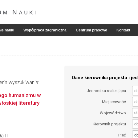
ie nauki
Współpraca zagraniczna
Centrum prasowe
Kontakt
Dane kierownika projektu i jed
eria wyszukiwania:
Jednostka realizująca
wego humanizmu w
Miejscowość
oskiej literatury
d
Województwo
Kierownik projektu
d
a II
Płeć