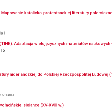
Mapowanie katolicko-protestanckiej literatury polemiczne
a II
 (TINE): Adaptacja wielojęzycznych materiałów naukowych
T6
ratury niderlandzkiej do Polskiej Rzeczpospolitej Ludowej
Poznaniu
łacińskiej sielance (XV-XVIII w.)