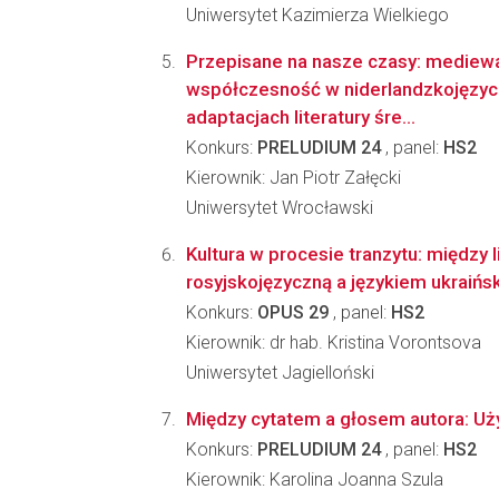
Uniwersytet Kazimierza Wielkiego
Przepisane na nasze czasy: mediew
współczesność w niderlandzkojęzy
adaptacjach literatury śre...
Konkurs:
PRELUDIUM 24
, panel:
HS2
Kierownik: Jan Piotr Załęcki
Uniwersytet Wrocławski
Kultura w procesie tranzytu: między l
rosyjskojęzyczną a językiem ukraińs
Konkurs:
OPUS 29
, panel:
HS2
Kierownik: dr hab. Kristina Vorontsova
Uniwersytet Jagielloński
Między cytatem a głosem autora: Uż
Konkurs:
PRELUDIUM 24
, panel:
HS2
Kierownik: Karolina Joanna Szula