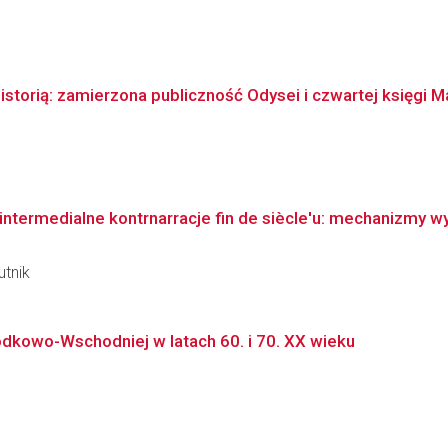
torią: zamierzona publiczność Odysei i czwartej księgi Ma
ntermedialne kontrnarracje fin de siècle'u: mechanizmy wyk
utnik
kowo-Wschodniej w latach 60. i 70. XX wieku