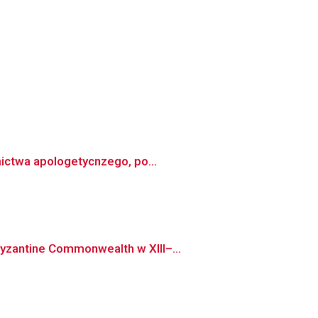
nictwa apologetycnzego, po...
yzantine Commonwealth w XIII–...