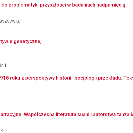
 do problematyki przyszłości w badaniach nadpamięcią
abaszewska
tywie genetycznej
a II
8 roku z perspektywy historii i socjologii przekładu. Tekst
arracyjne: Współczesna literatura suahili autorstwa tanza
uk