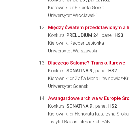
Kierownik: dr Elżbieta Górka
Uniwersytet Wrocławski
Między światem przedstawionym a his
Konkurs:
PRELUDIUM 24
, panel:
HS3
Kierownik: Kacper Lepionka
Uniwersytet Warszawski
Dlaczego Salome? Transkulturowe i i
Konkurs:
SONATINA 9
, panel:
HS2
Kierownik: dr Zofia Maria Litwinowicz-Kr
Uniwersytet Gdański
Awangardowe archiwa w Europie Środ
Konkurs:
SONATINA 9
, panel:
HS2
Kierownik: dr Honorata Katarzyna Sroka
Instytut Badań Literackich PAN