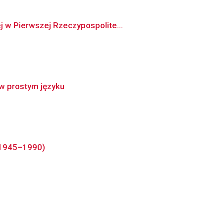
j w Pierwszej Rzeczypospolite...
 w prostym języku
 (1945–1990)