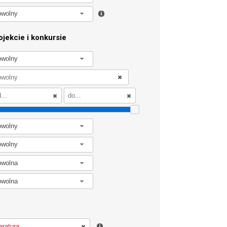
owolny
jekcie i konkursie
owolny
owolny
owolny
owolna
owolna