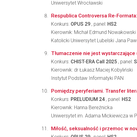
Uniwersytet Wrocławski
Respublica Controversa Re-Formata: 
Konkurs:
OPUS 29
, panel:
HS2
Kierownik: Michał Edmund Nowakowski
Katolicki Uniwersytet Lubelski Jana Pawł
Tłumaczenie nie jest wystarczające
Konkurs:
CHIST-ERA Call 2025
, panel:
S
Kierownik: dr Łukasz Maciej Kobyliński
Instytut Podstaw Informatyki PAN
Pomiędzy peryferiami. Transfer lite
Konkurs:
PRELUDIUM 24
, panel:
HS2
Kierownik: Hanna Bereźnicka
Uniwersytet im. Adama Mickiewicza w 
Miłość, seksualność i przemoc w nowo
Konkurs:
OPUS 29
, panel:
HS2