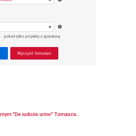
pokaż tylko projekty z aparaturą
Wyczyść formularz
ym "De iudiciis urine" Tomasza...