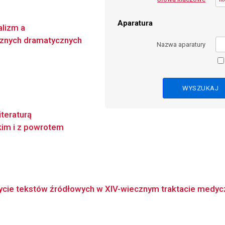
Aparatura
alizm a
cznych dramatycznych
Nazwa aparatury
iteraturą
kim i z powrotem
ycie tekstów źródłowych w XIV-wiecznym traktacie medyczn