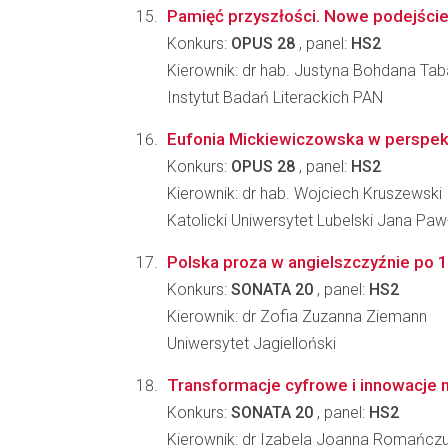
Pamięć przyszłości. Nowe podejście
Konkurs:
OPUS 28
, panel:
HS2
Kierownik: dr hab. Justyna Bohdana T
Instytut Badań Literackich PAN
Eufonia Mickiewiczowska w perspek
Konkurs:
OPUS 28
, panel:
HS2
Kierownik: dr hab. Wojciech Kruszewski
Katolicki Uniwersytet Lubelski Jana Pawł
Polska proza w angielszczyźnie po 191
Konkurs:
SONATA 20
, panel:
HS2
Kierownik: dr Zofia Zuzanna Ziemann
Uniwersytet Jagielloński
Transformacje cyfrowe i innowacje n
Konkurs:
SONATA 20
, panel:
HS2
Kierownik: dr Izabela Joanna Romańcz