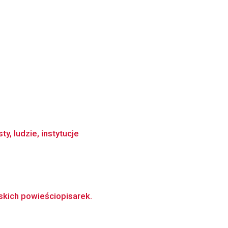
y, ludzie, instytucje
ńskich powieściopisarek.