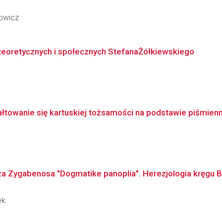
rowicz
 teoretycznych i społecznych StefanaŻółkiewskiego
ztałtowanie się kartuskiej tożsamości na podstawie piśmien
za Zygabenosa "Dogmatike panoplia". Herezjologia kręgu B
ek