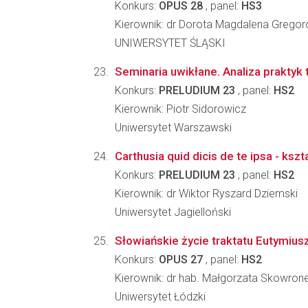
Konkurs:
OPUS 28
, panel:
HS3
Kierownik: dr Dorota Magdalena Grego
UNIWERSYTET ŚLĄSKI
Seminaria uwikłane. Analiza praktyk
Konkurs:
PRELUDIUM 23
, panel:
HS2
Kierownik: Piotr Sidorowicz
Uniwersytet Warszawski
Carthusia quid dicis de te ipsa - ks
Konkurs:
PRELUDIUM 23
, panel:
HS2
Kierownik: dr Wiktor Ryszard Dziemski
Uniwersytet Jagielloński
Słowiańskie życie traktatu Eutymius
Konkurs:
OPUS 27
, panel:
HS2
Kierownik: dr hab. Małgorzata Skowron
Uniwersytet Łódzki