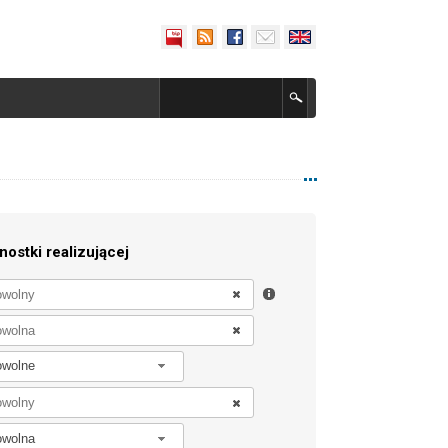
nostki realizującej
owolne
owolna