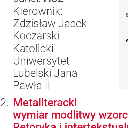
Kierownik:
Zdzisław Jacek
Koczarski
A
Katolicki
Uniwersytet
Lubelski Jana
Pawła II
Metaliteracki
wymiar modlitwy wzorco
Retoryka i intertekstua