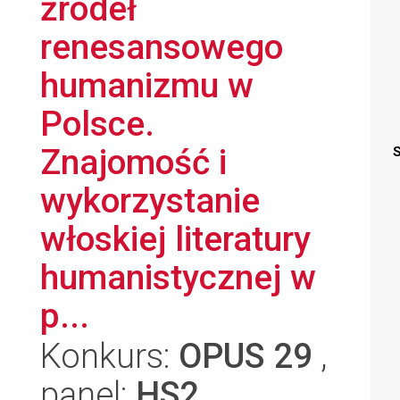
źródeł
renesansowego
humanizmu w
Polsce.
Znajomość i
S
wykorzystanie
włoskiej literatury
humanistycznej w
p...
Konkurs:
OPUS 29
,
panel:
HS2