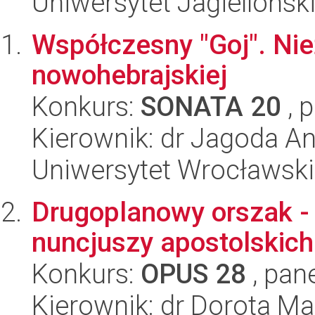
Uniwersytet Jagiellońsk
Współczesny "Goj". Nie
nowohebrajskiej
Konkurs:
SONATA 20
, 
Kierownik: dr Jagoda A
Uniwersytet Wrocławski
Drugoplanowy orszak - 
nuncjuszy apostolskic
Konkurs:
OPUS 28
, pan
Kierownik: dr Dorota M