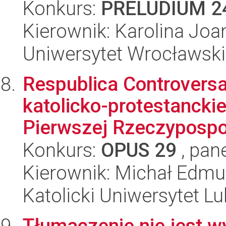
Konkurs:
PRELUDIUM 2
Kierownik: Karolina Joa
Uniwersytet Wrocławski
Respublica Controvers
katolicko-protestanckie
Pierwszej Rzeczypospol
Konkurs:
OPUS 29
, pan
Kierownik: Michał Edm
Katolicki Uniwersytet Lu
Tłumaczenie nie jest w