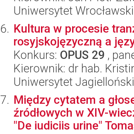
Uniwersytet Wrocławski
Kultura w procesie tran
rosyjskojęzyczną a jęz
Konkurs:
OPUS 29
, pan
Kierownik: dr hab. Krist
Uniwersytet Jagiellońsk
Między cytatem a głos
źródłowych w XIV-wie
"De iudiciis urine" Toma