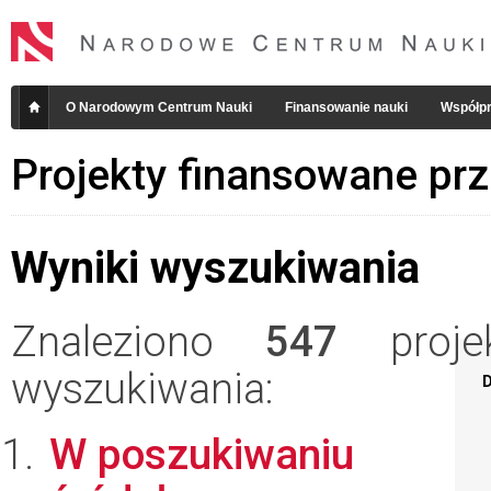
O Narodowym Centrum Nauki
Finansowanie nauki
Współpr
Projekty finansowane pr
Wyniki wyszukiwania
Znaleziono
547
projek
wyszukiwania:
D
W poszukiwaniu