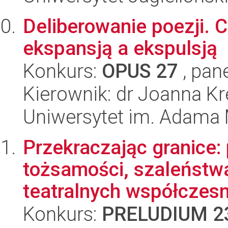
Deliberowanie poezji.
ekspansją a ekspulsją
Konkurs:
OPUS 27
, pan
Kierownik: dr Joanna K
Uniwersytet im. Adama 
Przekraczając granice
tożsamości, szaleństwa
teatralnych współczesn
Konkurs:
PRELUDIUM 2