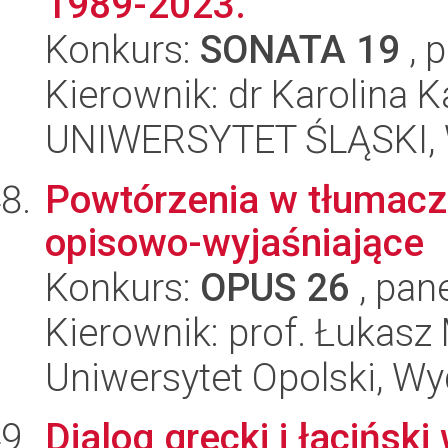
1989-2023.
Konkurs:
SONATA 19
, 
Kierownik: dr Karolina K
UNIWERSYTET ŚLĄSKI, 
Powtórzenia w tłumacz
opisowo-wyjaśniające
Konkurs:
OPUS 26
, pan
Kierownik: prof. Łukasz
Uniwersytet Opolski, Wyd
Dialog grecki i łacińs