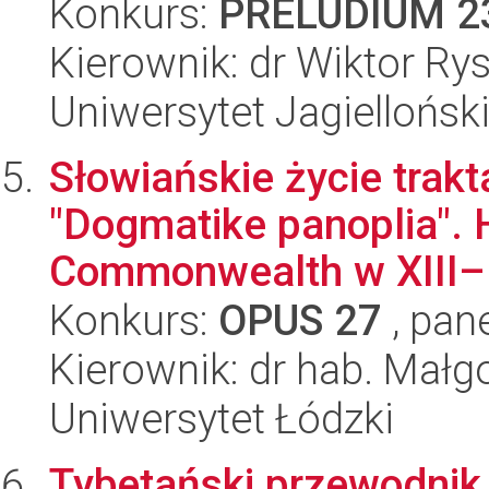
Konkurs:
PRELUDIUM 2
Kierownik: dr Wiktor Ry
Uniwersytet Jagiellońsk
Słowiańskie życie trak
"Dogmatike panoplia". 
Commonwealth w XIII–.
Konkurs:
OPUS 27
, pan
Kierownik: dr hab. Mał
Uniwersytet Łódzki
Tybetański przewodnik 