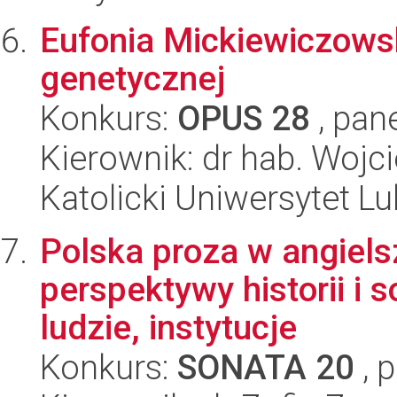
Eufonia Mickiewiczows
genetycznej
Konkurs:
OPUS 28
, pan
Kierownik: dr hab. Wojc
Katolicki Uniwersytet Lu
Polska proza w angiels
perspektywy historii i s
ludzie, instytucje
Konkurs:
SONATA 20
, 