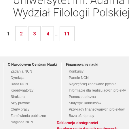
Uniwersytet im. Adama 
Wydział Filologii Polskie
2
3
4
11
1
...
O Narodowym Centrum Nauki
Finansowanie nauki
Zadania NCN
Konkursy
Dyrekcja
Panele NCN
Rada NCN
Najczęściej zadawane pytania
Koordynatorzy
Informacje dla realizujących projekty
Struktura
Pomoc publiczna
Akty prawne
Statystyki konkursów
Oferty pracy
Przykłady finansowanych projektów
Zamówienia publiczne
Baza ofert pracy
Nagroda NCN
Deklaracja dostępności
Przetwarzanie danych osobowych