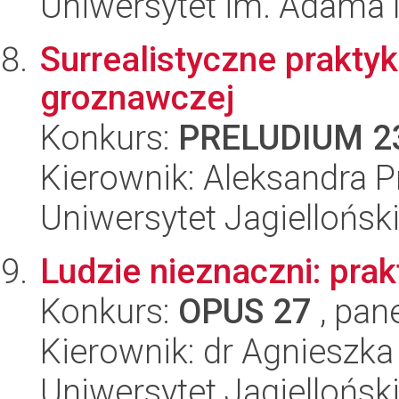
Uniwersytet im. Adama 
Surrealistyczne prakty
groznawczej
Konkurs:
PRELUDIUM 2
Kierownik: Aleksandra 
Uniwersytet Jagiellońsk
Ludzie nieznaczni: prak
Konkurs:
OPUS 27
, pan
Kierownik: dr Agnieszk
Uniwersytet Jagiellońsk