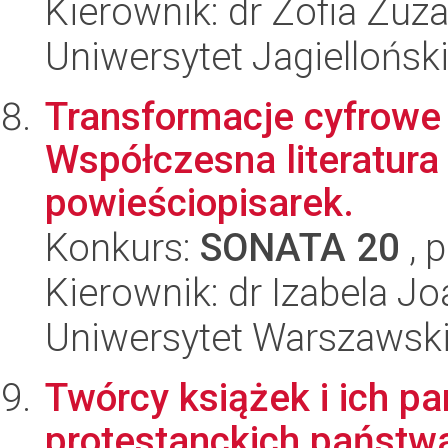
Kierownik: dr Zofia Zu
Uniwersytet Jagiellońsk
Transformacje cyfrowe 
Współczesna literatura
powieściopisarek.
Konkurs:
SONATA 20
, 
Kierownik: dr Izabela 
Uniwersytet Warszawsk
Twórcy książek i ich pa
protestanckich państwa