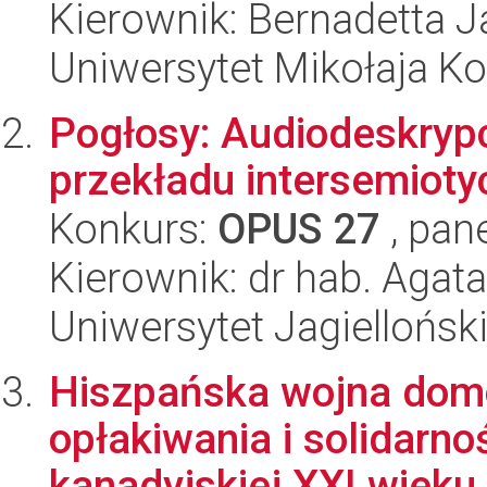
Kierownik: Bernadetta 
Uniwersytet Mikołaja K
Pogłosy: Audiodeskrypc
przekładu intersemiot
Konkurs:
OPUS 27
, pan
Kierownik: dr hab. Agat
Uniwersytet Jagiellońsk
Hiszpańska wojna domo
opłakiwania i solidar
kanadyjskiej XXI wieku