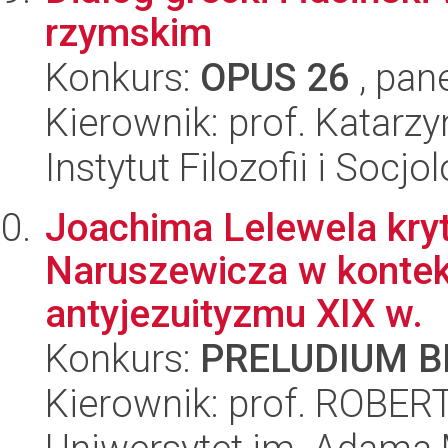
rzymskim
Konkurs:
OPUS 26
, pan
Kierownik: prof. Katar
Instytut Filozofii i Socj
Joachima Lelewela kry
Naruszewicza w kontek
antyjezuityzmu XIX w.
Konkurs:
PRELUDIUM BI
Kierownik: prof. ROB