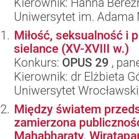
Kierownik: Hanna Bereź
Uniwersytet im. Adama 
Miłość, seksualność i 
sielance (XV-XVIII w.)
Konkurs:
OPUS 29
, pan
Kierownik: dr Elżbieta G
Uniwersytet Wrocławski
Między światem przeds
zamierzona publiczność
Mahabharaty, Wiratapa