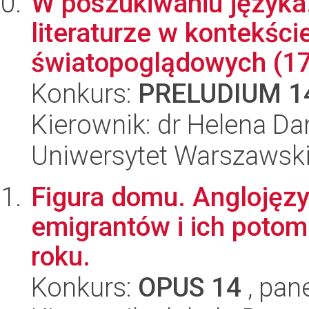
W poszukiwaniu języka.
literaturze w kontekśc
światopoglądowych (17
Konkurs:
PRELUDIUM 1
Kierownik: dr Helena D
Uniwersytet Warszawski,
Figura domu. Anglojęzyc
emigrantów i ich poto
roku.
Konkurs:
OPUS 14
, pan