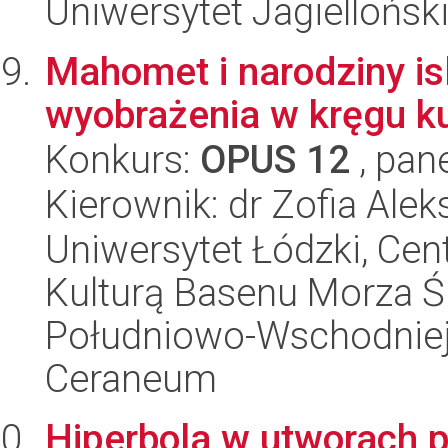
Uniwersytet Jagielloński
Mahomet i narodziny is
wyobrażenia w kręgu ku
Konkurs:
OPUS 12
, pan
Kierownik: dr Zofia Ale
Uniwersytet Łódzki, Cen
Kulturą Basenu Morza Ś
Południowo-Wschodniej 
Ceraneum
Hiperbola w utworach 