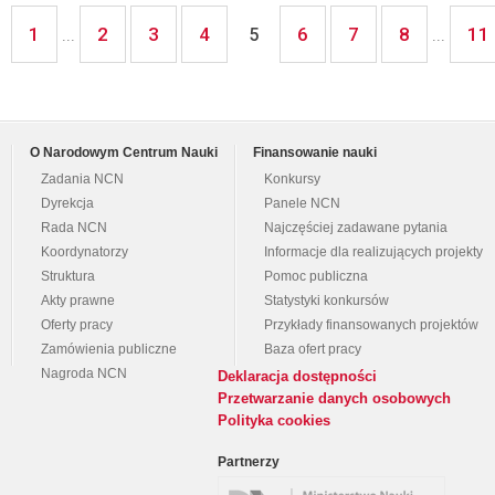
1
2
3
4
6
7
8
11
...
5
...
O Narodowym Centrum Nauki
Finansowanie nauki
Zadania NCN
Konkursy
Dyrekcja
Panele NCN
Rada NCN
Najczęściej zadawane pytania
Koordynatorzy
Informacje dla realizujących projekty
Struktura
Pomoc publiczna
Akty prawne
Statystyki konkursów
Oferty pracy
Przykłady finansowanych projektów
Zamówienia publiczne
Baza ofert pracy
Nagroda NCN
Deklaracja dostępności
Przetwarzanie danych osobowych
Polityka cookies
Partnerzy