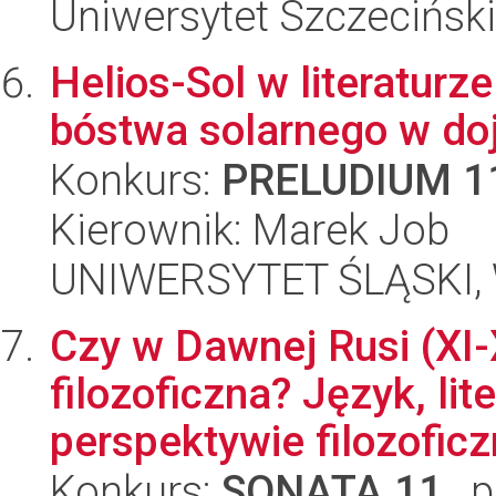
Uniwersytet Szczecińsk
Helios-Sol w literatur
bóstwa solarnego w do
Konkurs:
PRELUDIUM 1
Kierownik: Marek Job
UNIWERSYTET ŚLĄSKI, 
Czy w Dawnej Rusi (XI-X
filozoficzna? Język, lit
perspektywie filozoficz
Konkurs:
SONATA 11
, 