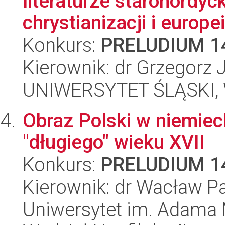
literaturze staronordyc
chrystianizacji i europeiz
Konkurs:
PRELUDIUM 1
Kierownik: dr Grzegorz 
UNIWERSYTET ŚLĄSKI, 
Obraz Polski w niemieck
"długiego" wieku XVII
Konkurs:
PRELUDIUM 1
Kierownik: dr Wacław P
Uniwersytet im. Adama 