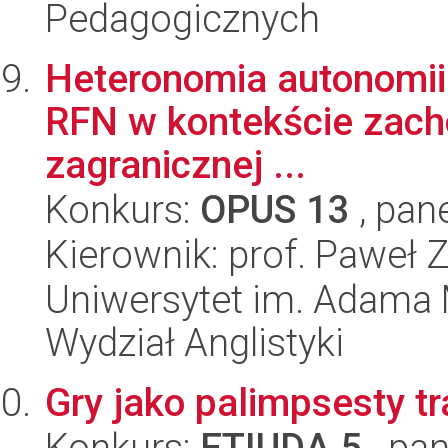
Pedagogicznych
Heteronomia autonomii. 
RFN w kontekście zacho
zagranicznej ...
Konkurs:
OPUS 13
, pan
Kierownik: prof. Paweł 
Uniwersytet im. Adama 
Wydział Anglistyki
Gry jako palimpsesty tra
Konkurs:
ETIUDA 5
, pan