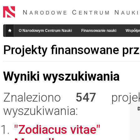
O Narodowym Centrum Nauki
Finansowanie nauki
Współpr
Projekty finansowane pr
Wyniki wyszukiwania
Znaleziono
547
projek
wyszukiwania:
D
"Zodiacus vitae"