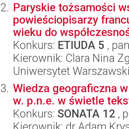
Paryskie tożsamości w
powieściopisarzy franc
wieku do współczesnoś
Konkurs:
ETIUDA 5
, pan
Kierownik: Clara Nina Z
Uniwersytet Warszawski,
Wiedza geograficzna w A
w. p.n.e. w świetle tek
Konkurs:
SONATA 12
, 
Kierownik: dr Adam Kry