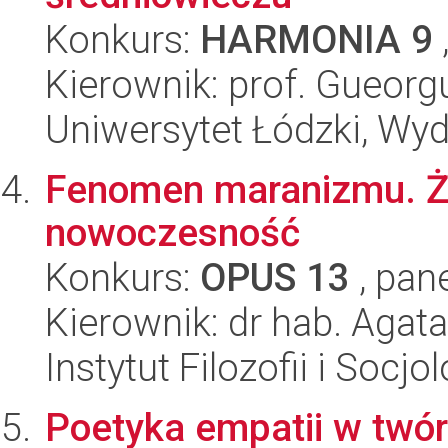
Konkurs:
HARMONIA 9
Kierownik: prof. Gueorg
Uniwersytet Łódzki, Wydz
Fenomen maranizmu. Żyd
nowoczesność
Konkurs:
OPUS 13
, pan
Kierownik: dr hab. Agata
Instytut Filozofii i Socj
Poetyka empatii w twó