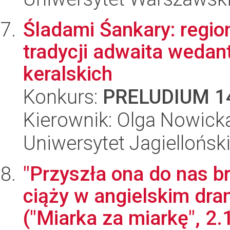
Śladami Śankary: regi
tradycji adwaita wedant
keralskich
Konkurs:
PRELUDIUM 1
Kierownik: Olga Nowick
Uniwersytet Jagielloński
"Przyszła ona do nas b
ciąży w angielskim d
("Miarka za miarkę", 2.1