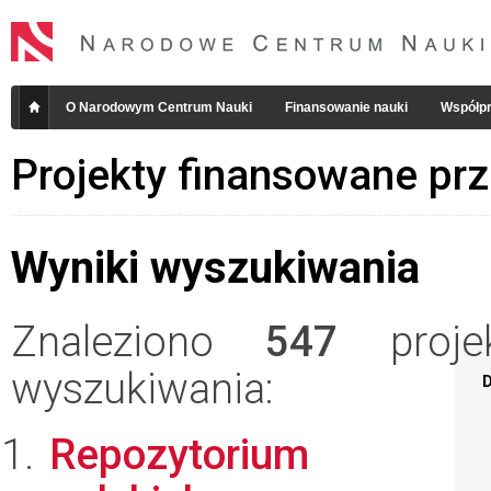
O Narodowym Centrum Nauki
Finansowanie nauki
Współpr
Projekty finansowane pr
Wyniki wyszukiwania
Znaleziono
547
projek
wyszukiwania:
D
Repozytorium