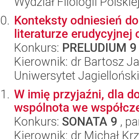
Wydział Filologii Polskie
Konteksty odniesień do g
literaturze erudycyjnej
Konkurs:
PRELUDIUM 9
Kierownik: dr Bartosz J
Uniwersytet Jagielloński
W imię przyjaźni, dla d
wspólnota we współczes
Konkurs:
SONATA 9
, pa
Kierownik: dr Michał Kr