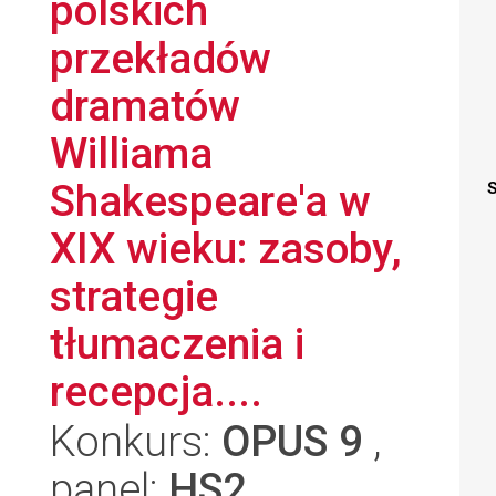
polskich
przekładów
dramatów
Williama
Shakespeare'a w
S
XIX wieku: zasoby,
strategie
tłumaczenia i
recepcja....
Konkurs:
OPUS 9
,
panel:
HS2