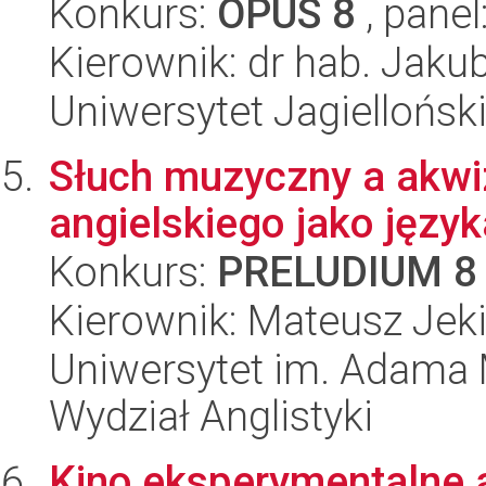
Konkurs:
OPUS 8
, panel
Kierownik: dr hab. Jaku
Uniwersytet Jagielloński
Słuch muzyczny a akw
angielskiego jako języ
Konkurs:
PRELUDIUM 8
Kierownik: Mateusz Jeki
Uniwersytet im. Adama 
Wydział Anglistyki
Kino eksperymentalne a