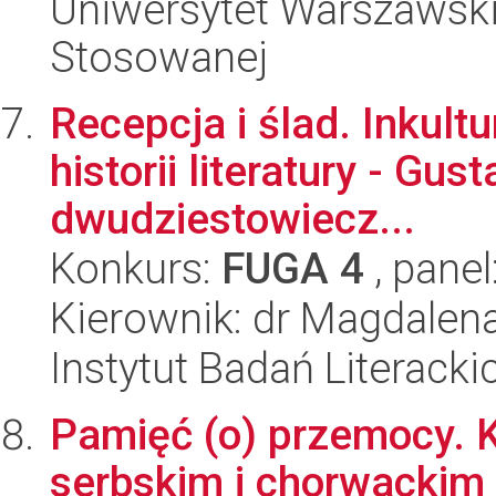
Uniwersytet Warszawski,
Stosowanej
Recepcja i ślad. Inkult
historii literatury - G
dwudziestowiecz...
Konkurs:
FUGA 4
, panel
Kierownik: dr Magdalen
Instytut Badań Literack
Pamięć (o) przemocy. K
serbskim i chorwackim 