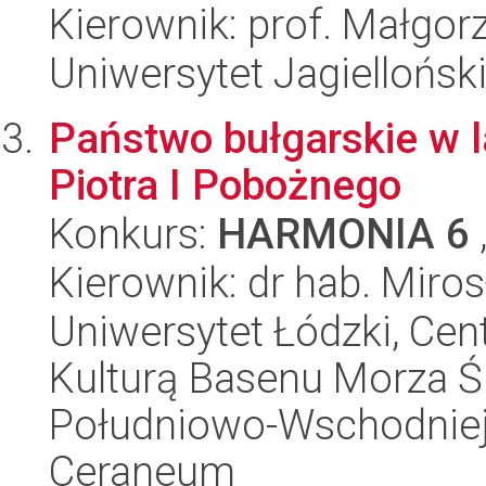
Kierownik: prof. Małgor
Uniwersytet Jagielloński
Państwo bułgarskie w 
Piotra I Pobożnego
Konkurs:
HARMONIA 6
Kierownik: dr hab. Miro
Uniwersytet Łódzki, Cen
Kulturą Basenu Morza Ś
Południowo-Wschodniej 
Ceraneum