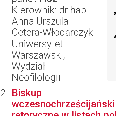
Kierownik: dr hab.
Anna Urszula
Cetera-Włodarczyk
A
Uniwersytet
Warszawski,
Wydział
Neofilologii
Biskup
wczesnochrześcijański 
retoryczne w listach p