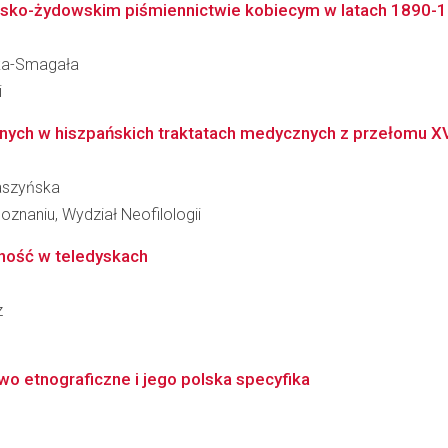
polsko-żydowskim piśmiennictwie kobiecym w latach 1890-
ska-Smagała
i
yjnych w hiszpańskich traktatach medycznych z przełomu XVI
aszyńska
znaniu, Wydział Neofilologii
lność w teledyskach
z
stwo etnograficzne i jego polska specyfika