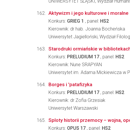
UNIWERSYTET ŚLĄSKI, Wydział Humani
Aktywizm i jego kulturowe i moralne
Konkurs:
GRIEG 1
, panel:
HS2
Kierownik: dr hab. Joanna Bocheńska
Uniwersytet Jagielloński, Wydział Filolo
Starodruki ormiańskie w biblioteka
Konkurs:
PRELUDIUM 17
, panel:
HS2
Kierownik: Nune SRAPYAN
Uniwersytet im. Adama Mickiewicza w Poz
Borges i 'patafizyka
Konkurs:
PRELUDIUM 17
, panel:
HS2
Kierownik: dr Zofia Grzesiak
Uniwersytet Warszawski
Sploty historii przemocy – wojna, op
Konkurs:
OPUS 17
, panel:
HS2