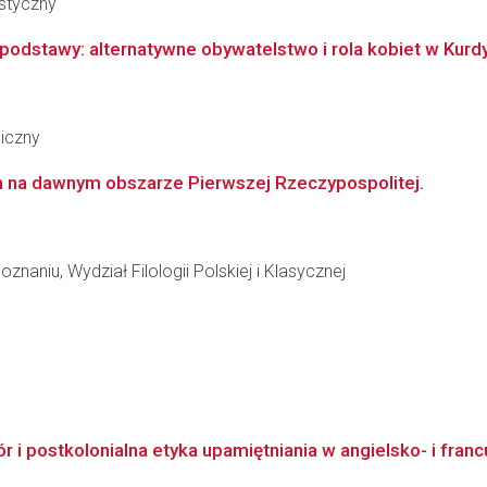
styczny
 podstawy: alternatywne obywatelstwo i rola kobiet w Kurdy
giczny
ch na dawnym obszarze Pierwszej Rzeczypospolitej.
naniu, Wydział Filologii Polskiej i Klasycznej
ór i postkolonialna etyka upamiętniania w angielsko- i fran