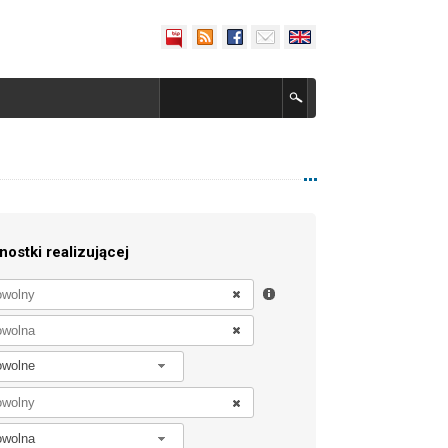
nostki realizującej
owolne
owolna