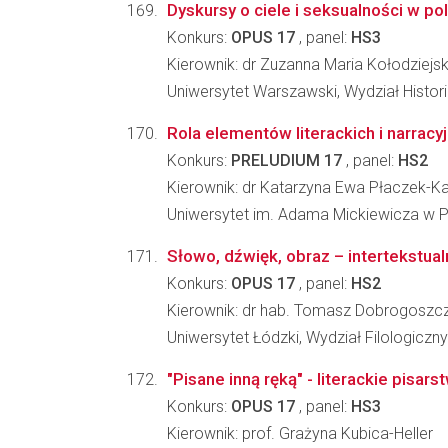
Dyskursy o ciele i seksualności w 
Konkurs:
OPUS 17
, panel:
HS3
Kierownik: dr Zuzanna Maria Kołodziej
Uniwersytet Warszawski, Wydział Histori
Rola elementów literackich i narrac
Konkurs:
PRELUDIUM 17
, panel:
HS2
Kierownik: dr Katarzyna Ewa Płaczek-K
Uniwersytet im. Adama Mickiewicza w Po
Słowo, dźwięk, obraz – intertekstua
Konkurs:
OPUS 17
, panel:
HS2
Kierownik: dr hab. Tomasz Dobrogoszc
Uniwersytet Łódzki, Wydział Filologiczny
"Pisane inną ręką" - literackie pisar
Konkurs:
OPUS 17
, panel:
HS3
Kierownik: prof. Grażyna Kubica-Heller