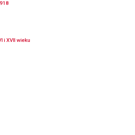
1918
 i XVII wieku