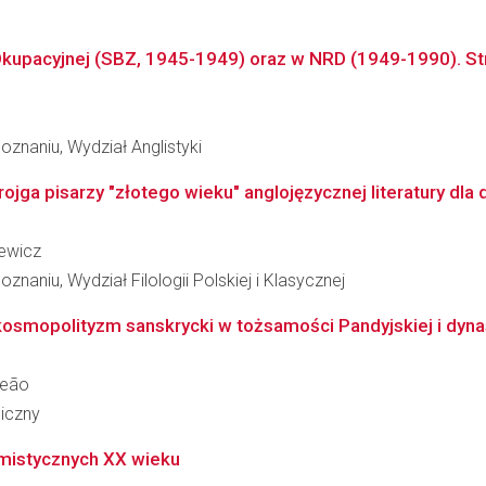
Okupacyjnej (SBZ, 1945-1949) oraz w NRD (1949-1990). Stra
znaniu, Wydział Anglistyki
ojga pisarzy "złotego wieku" anglojęzycznej literatury dla
iewicz
naniu, Wydział Filologii Polskiej i Klasycznej
kosmopolityzm sanskrycki w tożsamości Pandyjskiej i dynas
Leão
giczny
mistycznych XX wieku