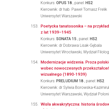
Konkurs:
OPUS 18
, panel:
HS2
Kierownik: dr hab. Paweł Tomasz Frelik
Uniwersytet Warszawski
Poetycka tanatosonika – na przykładzi
z lat 1939–1945
Konkurs:
SONATA 15
, panel:
HS2
Kierownik: dr Dobrawa Lisak-Gębala
Uniwersytet Wrocławski, Wydział Filolog
Modernizacje widzenia. Proza pols
wobec nowoczesnych przekształceń
wizualnego (1890-1939)
Konkurs:
PRELUDIUM 18
, panel:
HS2
Kierownik: dr Sylwia Borowska-Kazimiru
Uniwersytet Warszawski, Wydział Poloni
Wisła akwakrytyczna: historia środowi