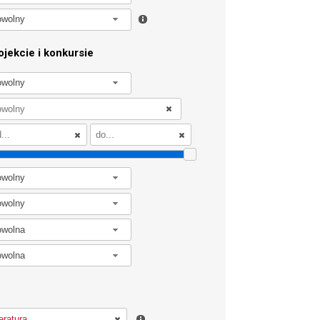
owolny
jekcie i konkursie
owolny
owolny
owolny
owolna
owolna