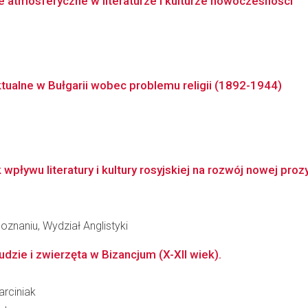
e atmosferyczne w literaturze i kulturze nowoczesności
elektualne w Bułgarii wobec problemu religii (1892-1944)
pływu literatury i kultury rosyjskiej na rozwój nowej prozy
znaniu, Wydział Anglistyki
udzie i zwierzęta w Bizancjum (X-XII wiek).
arciniak