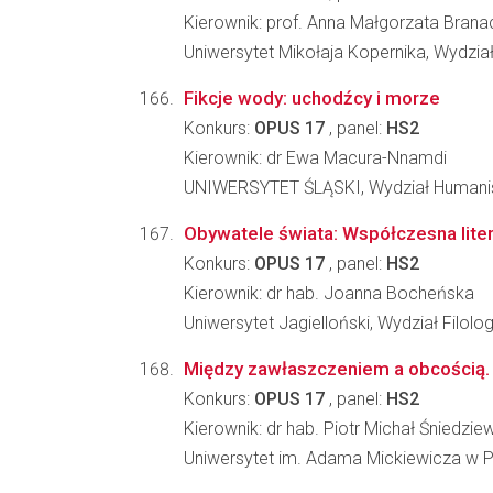
Kierownik: prof. Anna Małgorzata Brana
Uniwersytet Mikołaja Kopernika, Wydzi
Fikcje wody: uchodźcy i morze
Konkurs:
OPUS 17
, panel:
HS2
Kierownik: dr Ewa Macura-Nnamdi
UNIWERSYTET ŚLĄSKI, Wydział Humani
Obywatele świata: Współczesna liter
Konkurs:
OPUS 17
, panel:
HS2
Kierownik: dr hab. Joanna Bocheńska
Uniwersytet Jagielloński, Wydział Filolo
Między zawłaszczeniem a obcością. 
Konkurs:
OPUS 17
, panel:
HS2
Kierownik: dr hab. Piotr Michał Śniedzie
Uniwersytet im. Adama Mickiewicza w Poz