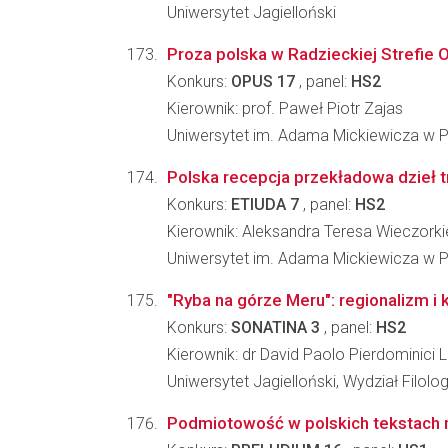
Uniwersytet Jagielloński
Proza polska w Radzieckiej Strefie 
Konkurs:
OPUS 17
, panel:
HS2
Kierownik: prof. Paweł Piotr Zajas
Uniwersytet im. Adama Mickiewicza w Po
Polska recepcja przekładowa dzieł tr
Konkurs:
ETIUDA 7
, panel:
HS2
Kierownik: Aleksandra Teresa Wieczork
Uniwersytet im. Adama Mickiewicza w Poz
"Ryba na górze Meru": regionalizm i 
Konkurs:
SONATINA 3
, panel:
HS2
Kierownik: dr David Paolo Pierdominici 
Uniwersytet Jagielloński, Wydział Filolo
Podmiotowość w polskich tekstach 