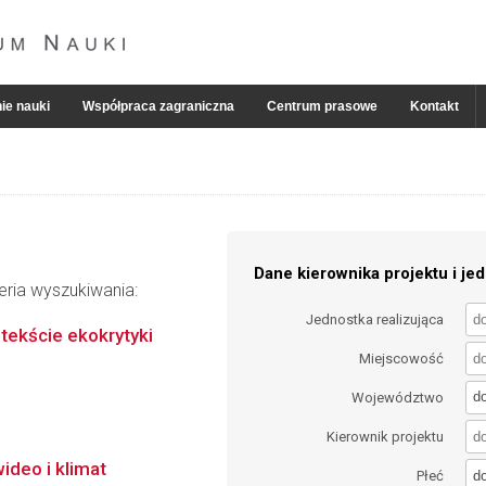
ie nauki
Współpraca zagraniczna
Centrum prasowe
Kontakt
Dane kierownika projektu i jed
eria wyszukiwania:
Jednostka realizująca
tekście ekokrytyki
Miejscowość
d
Województwo
Kierownik projektu
ideo i klimat
d
Płeć