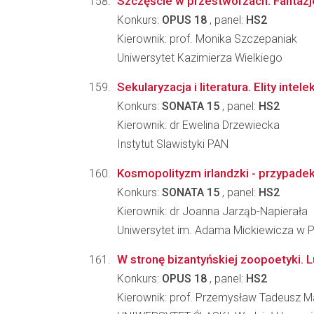
Szczęście w przestworzach. Fantazj
Konkurs:
OPUS 18
, panel:
HS2
Kierownik: prof. Monika Szczepaniak
Uniwersytet Kazimierza Wielkiego
Sekularyzacja i literatura. Elity int
Konkurs:
SONATA 15
, panel:
HS2
Kierownik: dr Ewelina Drzewiecka
Instytut Slawistyki PAN
Kosmopolityzm irlandzki - przypadek w
Konkurs:
SONATA 15
, panel:
HS2
Kierownik: dr Joanna Jarząb-Napierała
Uniwersytet im. Adama Mickiewicza w Po
W stronę bizantyńskiej zoopoetyki. L
Konkurs:
OPUS 18
, panel:
HS2
Kierownik: prof. Przemysław Tadeusz M