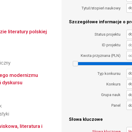
d
Tytuł/stopień naukowy
Szczegółowe informacje o pro
e literatury polskiej
d
Status projektu
ID projektu
Kwota przyznana (PLN)
iczny
d
Typ konkursu
kiego modernizmu
 dyskursu
d
Konkurs
d
Grupa nauk
d
k
Panel
styki
Słowa kluczowe
skowa, literatura i
Słowa kluczowe