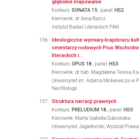
głębokie mapowanie
Konkurs:
SONATA 15
, panel:
HS2
Kierownik: dr Anna Barcz
Instytut Badań Literackich PAN
Ideologiczne wymiary krajobrazu ku
cmentarzy rodowych Prus Wschodnic
literackich i...
Konkurs:
OPUS 18
, panel:
HS3
Kierownik: dr hab. Magdalena Teresa K
Uniwersytet im. Adama Mickiewicza w P
Neofilologii
Struktura narracji prawnych
Konkurs:
PRELUDIUM 18
, panel:
HS5
Kierownik: Marta Izabella Dubowska
Uniwersytet Jagielloński, Wydział Prawa 