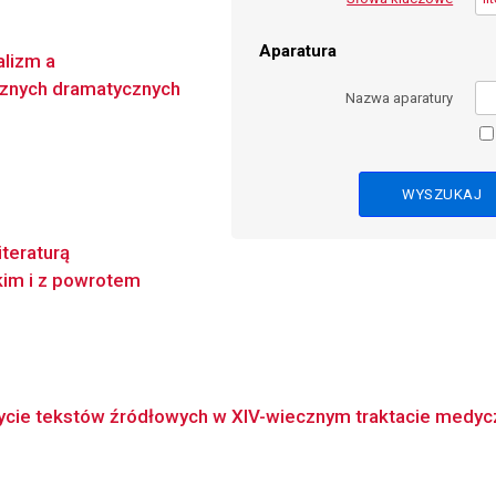
Aparatura
alizm a
cznych dramatycznych
Nazwa aparatury
iteraturą
kim i z powrotem
ycie tekstów źródłowych w XIV-wiecznym traktacie medyczn