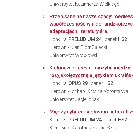
Uniwersytet Kazimierza Wielkiego
Przepisane na nasze czasy: mediew
współczesność w niderlandzkojęzy
adaptacjach literatury śre...
Konkurs:
PRELUDIUM 24
, panel:
HS2
Kierownik: Jan Piotr Załęcki
Uniwersytet Wrocławski
Kultura w procesie tranzytu: między l
rosyjskojęzyczną a językiem ukraińs
Konkurs:
OPUS 29
, panel:
HS2
Kierownik: dr hab. Kristina Vorontsova
Uniwersytet Jagielloński
Między cytatem a głosem autora: Uż
Konkurs:
PRELUDIUM 24
, panel:
HS2
Kierownik: Karolina Joanna Szula