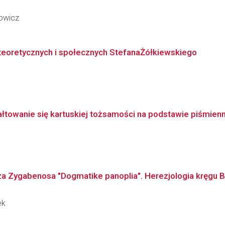
rowicz
 teoretycznych i społecznych StefanaŻółkiewskiego
ztałtowanie się kartuskiej tożsamości na podstawie piśmien
za Zygabenosa "Dogmatike panoplia". Herezjologia kręgu B
ek