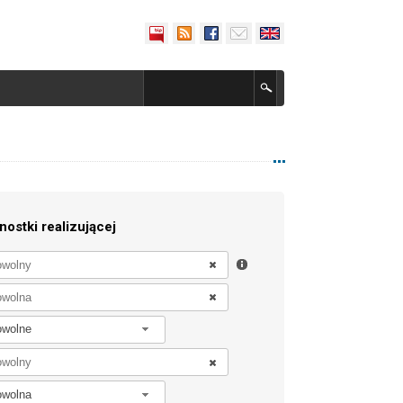
nostki realizującej
owolne
owolna