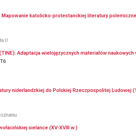
Mapowanie katolicko-protestanckiej literatury polemiczne
a II
 (TINE): Adaptacja wielojęzycznych materiałów naukowych
T6
ratury niderlandzkiej do Polskiej Rzeczpospolitej Ludowej
Poznaniu
łacińskiej sielance (XV-XVIII w.)