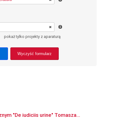
pokaż tylko projekty z aparaturą
Wyczyść formularz
ym "De iudiciis urine" Tomasza...