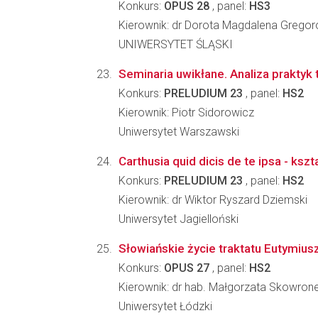
Konkurs:
OPUS 28
, panel:
HS3
Kierownik: dr Dorota Magdalena Grego
UNIWERSYTET ŚLĄSKI
Seminaria uwikłane. Analiza praktyk
Konkurs:
PRELUDIUM 23
, panel:
HS2
Kierownik: Piotr Sidorowicz
Uniwersytet Warszawski
Carthusia quid dicis de te ipsa - ks
Konkurs:
PRELUDIUM 23
, panel:
HS2
Kierownik: dr Wiktor Ryszard Dziemski
Uniwersytet Jagielloński
Słowiańskie życie traktatu Eutymius
Konkurs:
OPUS 27
, panel:
HS2
Kierownik: dr hab. Małgorzata Skowron
Uniwersytet Łódzki