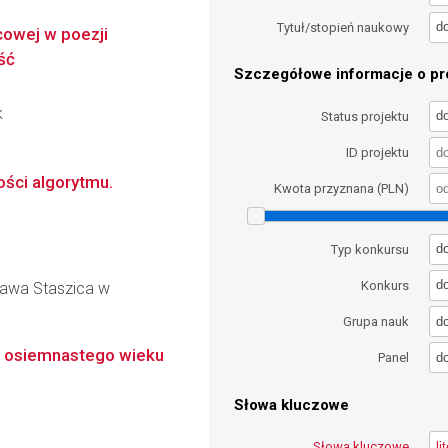
d
Tytuł/stopień naukowy
cowej w poezji
ść
Szczegółowe informacje o pro
k
d
Status projektu
ID projektu
ości algorytmu.
Kwota przyznana (PLN)
d
Typ konkursu
d
Konkurs
ława Staszica w
d
Grupa nauk
ka osiemnastego wieku
d
Panel
Słowa kluczowe
Słowa kluczowe