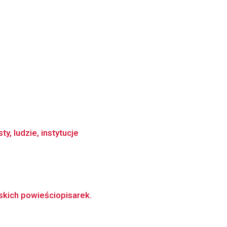
y, ludzie, instytucje
ńskich powieściopisarek.