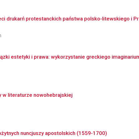
eci drukarń protestanckich państwa polsko-litewskiego i P
n
ązki estetyki i prawa: wykorzystanie greckiego imaginariu
 w literaturze nowohebrajskiej
ożytnych nuncjuszy apostolskich (1559-1700)