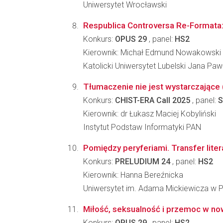
Uniwersytet Wrocławski
Respublica Controversa Re-Formata: 
Konkurs:
OPUS 29
, panel:
HS2
Kierownik: Michał Edmund Nowakowski
Katolicki Uniwersytet Lubelski Jana Pawł
Tłumaczenie nie jest wystarczające
Konkurs:
CHIST-ERA Call 2025
, panel:
S
Kierownik: dr Łukasz Maciej Kobyliński
Instytut Podstaw Informatyki PAN
Pomiędzy peryferiami. Transfer lite
Konkurs:
PRELUDIUM 24
, panel:
HS2
Kierownik: Hanna Bereźnicka
Uniwersytet im. Adama Mickiewicza w 
Miłość, seksualność i przemoc w nowo
Konkurs:
OPUS 29
, panel:
HS2