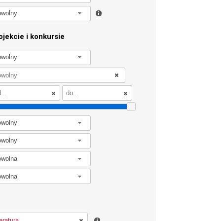
owolny
jekcie i konkursie
owolny
owolny
owolny
owolna
owolna