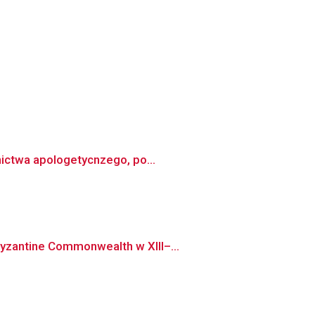
nictwa apologetycnzego, po...
yzantine Commonwealth w XIII–...