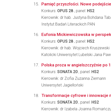
Pamięć przyszłości. Nowe podejście
Konkurs:
OPUS 28
, panel:
HS2
Kierownik: dr hab. Justyna Bohdana T
Instytut Badań Literackich PAN
Eufonia Mickiewiczowska w perspek
Konkurs:
OPUS 28
, panel:
HS2
Kierownik: dr hab. Wojciech Kruszewski
Katolicki Uniwersytet Lubelski Jana Pawł
Polska proza w angielszczyźnie po 191
Konkurs:
SONATA 20
, panel:
HS2
Kierownik: dr Zofia Zuzanna Ziemann
Uniwersytet Jagielloński
Transformacje cyfrowe i innowacje n
Konkurs:
SONATA 20
, panel:
HS2
Kierownik: dr Izabela Joanna Romańcz