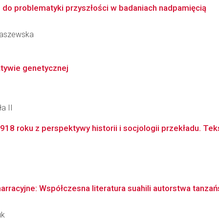
 do problematyki przyszłości w badaniach nadpamięcią
abaszewska
tywie genetycznej
a II
8 roku z perspektywy historii i socjologii przekładu. Tekst
arracyjne: Współczesna literatura suahili autorstwa tanza
uk