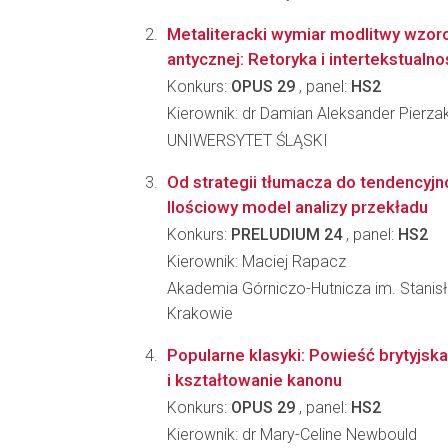
Metaliteracki wymiar modlitwy wzor
antycznej: Retoryka i intertekstualno
Konkurs:
OPUS 29
, panel:
HS2
Kierownik: dr Damian Aleksander Pierza
UNIWERSYTET ŚLĄSKI
Od strategii tłumacza do tendencyjn
Ilościowy model analizy przekładu
Konkurs:
PRELUDIUM 24
, panel:
HS2
Kierownik: Maciej Rapacz
Akademia Górniczo-Hutnicza im. Stanis
Krakowie
Popularne klasyki: Powieść brytyjs
i kształtowanie kanonu
Konkurs:
OPUS 29
, panel:
HS2
Kierownik: dr Mary-Celine Newbould