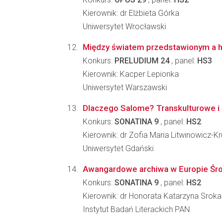
Kierownik: dr Elżbieta Górka
Uniwersytet Wrocławski
Między światem przedstawionym a his
Konkurs:
PRELUDIUM 24
, panel:
HS3
Kierownik: Kacper Lepionka
Uniwersytet Warszawski
Dlaczego Salome? Transkulturowe i i
Konkurs:
SONATINA 9
, panel:
HS2
Kierownik: dr Zofia Maria Litwinowicz-Kr
Uniwersytet Gdański
Awangardowe archiwa w Europie Środ
Konkurs:
SONATINA 9
, panel:
HS2
Kierownik: dr Honorata Katarzyna Sroka
Instytut Badań Literackich PAN