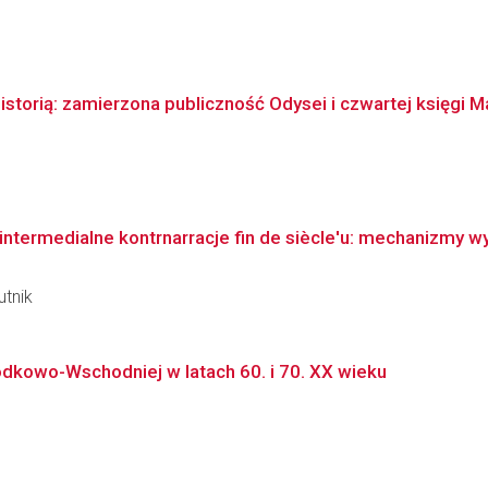
torią: zamierzona publiczność Odysei i czwartej księgi Ma
ntermedialne kontrnarracje fin de siècle'u: mechanizmy wyk
utnik
kowo-Wschodniej w latach 60. i 70. XX wieku