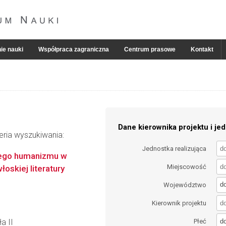
ie nauki
Współpraca zagraniczna
Centrum prasowe
Kontakt
Dane kierownika projektu i jed
eria wyszukiwania:
Jednostka realizująca
wego humanizmu w
Miejscowość
oskiej literatury
d
Województwo
Kierownik projektu
d
a II
Płeć