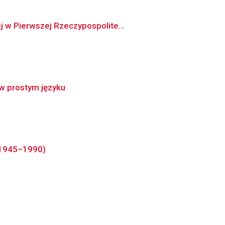
j w Pierwszej Rzeczypospolite...
 w prostym języku
 (1945–1990)