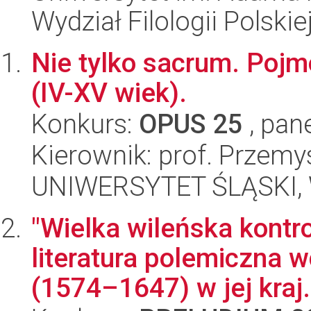
Wydział Filologii Polskie
Nie tylko sacrum. Poj
(IV-XV wiek).
Konkurs:
OPUS 25
, pan
Kierownik: prof. Przem
UNIWERSYTET ŚLĄSKI, 
"Wielka wileńska kontr
literatura polemiczna
(1574–1647) w jej kraj.