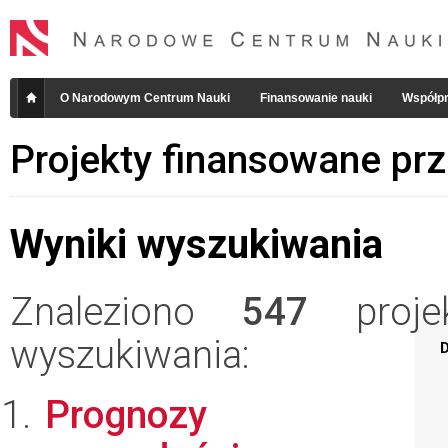
O Narodowym Centrum Nauki
Finansowanie nauki
Współpr
Projekty finansowane pr
Wyniki wyszukiwania
Znaleziono
547
projek
wyszukiwania:
D
Prognozy