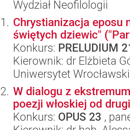
Wydział Neofilologii
Chrystianizacja eposu 
świętych dziewic" ("Pa
Konkurs:
PRELUDIUM 2
Kierownik: dr Elżbieta G
Uniwersytet Wrocławski,
W dialogu z ekstremum
poezji włoskiej od dru
Konkurs:
OPUS 23
, pan
Kierownik: dr hab. Ales