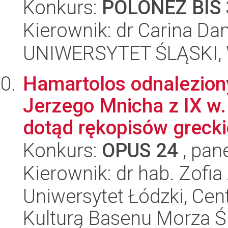
Konkurs:
POLONEZ BIS 
Kierownik: dr Carina D
UNIWERSYTET ŚLĄSKI, 
Hamartolos odnaleziony
Jerzego Mnicha z IX w.
dotąd rękopisów greckic
Konkurs:
OPUS 24
, pan
Kierownik: dr hab. Zofi
Uniwersytet Łódzki, Cen
Kulturą Basenu Morza Ś