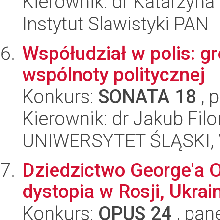
Kierownik: dr Katarzyna
Instytut Slawistyki PAN
Współudział w polis: g
wspólnoty politycznej
Konkurs:
SONATA 18
, 
Kierownik: dr Jakub Filo
UNIWERSYTET ŚLĄSKI, 
Dziedzictwo George'a 
dystopia w Rosji, Ukrain
Konkurs:
OPUS 24
, pan