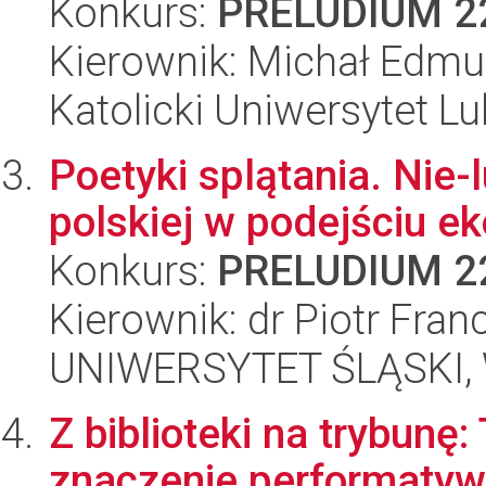
Konkurs:
PRELUDIUM 2
Kierownik: Michał Edm
Katolicki Uniwersytet Lu
Poetyki splątania. Nie-l
polskiej w podejściu e
Konkurs:
PRELUDIUM 2
Kierownik: dr Piotr Fran
UNIWERSYTET ŚLĄSKI, 
Z biblioteki na trybunę:
znaczenie performatyw