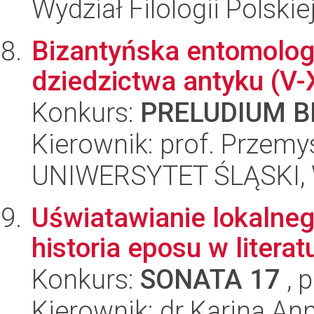
Wydział Filologii Polskie
Bizantyńska entomolog
dziedzictwa antyku (V-
Konkurs:
PRELUDIUM BI
Kierownik: prof. Przem
UNIWERSYTET ŚLĄSKI, 
Uświatawianie lokalneg
historia eposu w litera
Konkurs:
SONATA 17
, 
Kierownik: dr Karina An