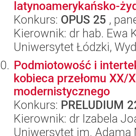
latynoamerykańsko-ży
Konkurs:
OPUS 25
, pan
Kierownik: dr hab. Ewa
Uniwersytet Łódzki, Wydz
Podmiotowość i interte
kobieca przełomu XX/X
modernistycznego
Konkurs:
PRELUDIUM 2
Kierownik: dr Izabela J
Uniwersytet im. Adama 