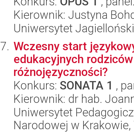
Konkurs:
OPUS 1
, panel
Kierownik: Justyna Bo
Uniwersytet Jagielloński
Wczesny start językowy
edukacyjnych rodziców c
różnojęzyczności?
Konkurs:
SONATA 1
, pa
Kierownik: dr hab. Joa
Uniwersytet Pedagogiczn
Narodowej w Krakowie, 