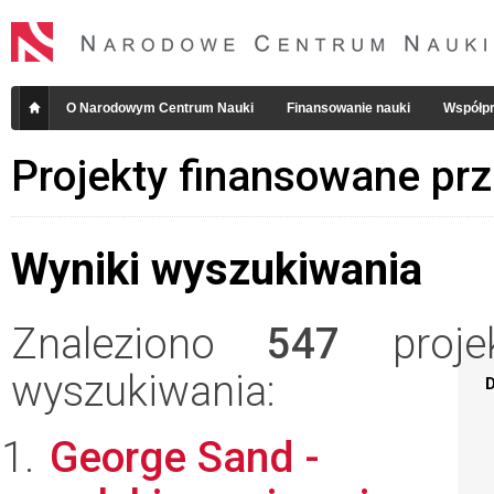
O Narodowym Centrum Nauki
Finansowanie nauki
Współpr
Projekty finansowane pr
Wyniki wyszukiwania
Znaleziono
547
projek
wyszukiwania:
D
George Sand -