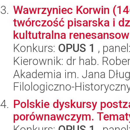
Wawrzyniec Korwin (146
twórczość pisarska i d
kultutralna renesansow
Konkurs:
OPUS 1
, panel
Kierownik: dr hab. Robe
Akademia im. Jana Dług
Filologiczno-Historyczn
Polskie dyskursy post
porównawczym. Tematy
Konkurs:
OPUS 1
, panel