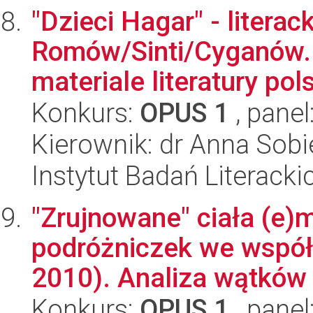
"Dzieci Hagar" - literac
Romów/Sinti/Cyganów. 
materiale literatury polsk
Konkurs:
OPUS 1
, panel
Kierownik: dr Anna Sob
Instytut Badań Literack
"Zrujnowane" ciała (e)m
podróżniczek we współc
2010). Analiza wątków 
Konkurs:
OPUS 1
, panel