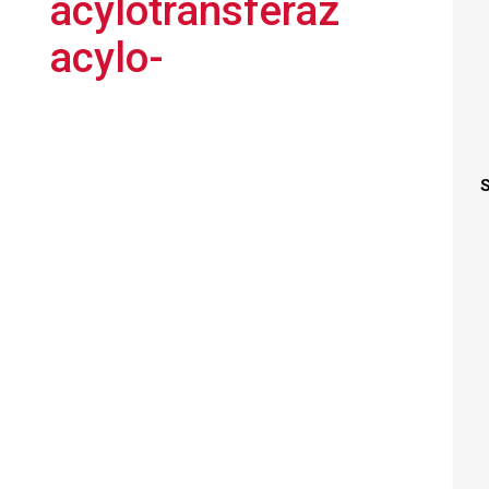
acylotransferaz
acylo-
S