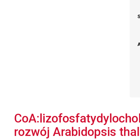
A
CoA:lizofosfatydylocho
rozwój Arabidopsis tha