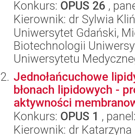
Konkurs:
OPUS 26
, pan
Kierownik: dr Sylwia Kl
Uniwersytet Gdański, M
Biotechnologii Uniwers
Uniwersytetu Medyczn
Jednołańcuchowe lipi
błonach lipidowych - p
aktywności membranowe
Konkurs:
OPUS 1
, panel
Kierownik: dr Katarzyn