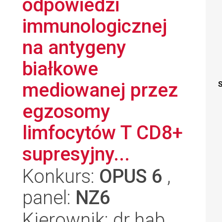
odpowiedzi
immunologicznej
na antygeny
białkowe
mediowanej przez
S
egzosomy
limfocytów T CD8+
supresyjny...
Konkurs:
OPUS 6
,
panel:
NZ6
Kierownik: dr hab.