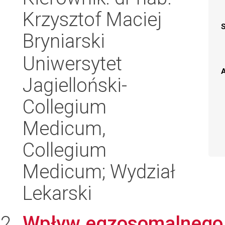
Krzysztof Maciej
Bryniarski
Uniwersytet
A
Jagielloński-
Collegium
Medicum,
Collegium
Medicum; Wydział
Lekarski
Wpływ egzosomalnego 