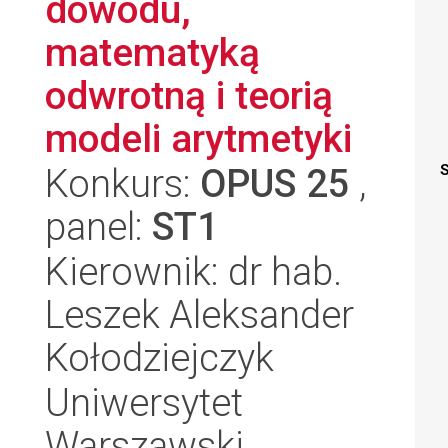
dowodu,
matematyką
odwrotną i teorią
modeli arytmetyki
Konkurs:
OPUS 25
,
S
panel:
ST1
Kierownik: dr hab.
Leszek Aleksander
Kołodziejczyk
Uniwersytet
Warszawski,