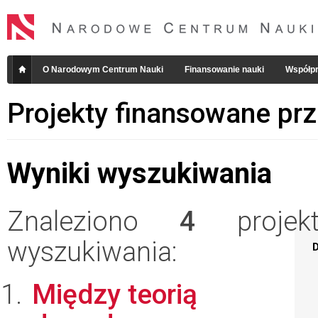
O Narodowym Centrum Nauki
Finansowanie nauki
Współpr
Projekty finansowane pr
Wyniki wyszukiwania
Znaleziono
4
projekt
wyszukiwania:
D
Między teorią