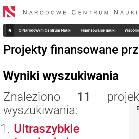
O Narodowym Centrum Nauki
Finansowanie nauki
Współpr
Projekty finansowane pr
Wyniki wyszukiwania
Znaleziono
11
projekt
wyszukiwania:
D
Ultraszybkie