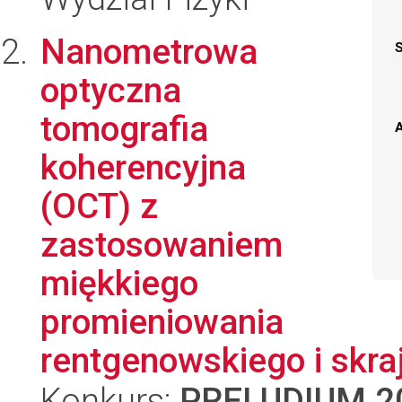
Nanometrowa
optyczna
tomografia
A
koherencyjna
(OCT) z
zastosowaniem
miękkiego
promieniowania
rentgenowskiego i skraj
Konkurs:
PRELUDIUM 2