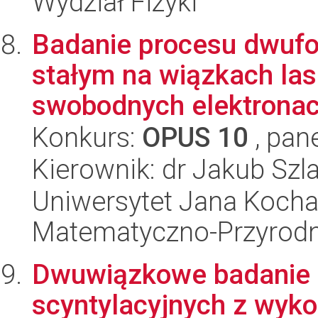
Wydział Fizyki
Badanie procesu dwufot
stałym na wiązkach la
swobodnych elektrona
Konkurs:
OPUS 10
, pan
Kierownik: dr Jakub Szl
Uniwersytet Jana Kocha
Matematyczno-Przyrodn
Dwuwiązkowe badanie 
scyntylacyjnych z wyk