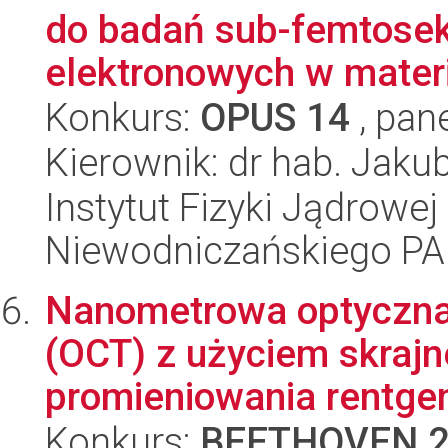
do badań sub-femtose
elektronowych w materi
Konkurs:
OPUS 14
, pan
Kierownik: dr hab. Jaku
Instytut Fizyki Jądrowej
Niewodniczańskiego P
Nanometrowa optyczna
(OCT) z użyciem skrajn
promieniowania rentge
Konkurs:
BEETHOVEN 