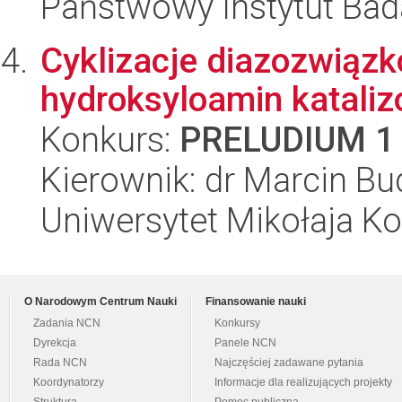
Państwowy Instytut Ba
Cyklizacje diazozwiąz
hydroksyloamin katali
Konkurs:
PRELUDIUM 1
Kierownik: dr Marcin Bu
Uniwersytet Mikołaja Ko
O Narodowym Centrum Nauki
Finansowanie nauki
Zadania NCN
Konkursy
Dyrekcja
Panele NCN
Rada NCN
Najczęściej zadawane pytania
Koordynatorzy
Informacje dla realizujących projekty