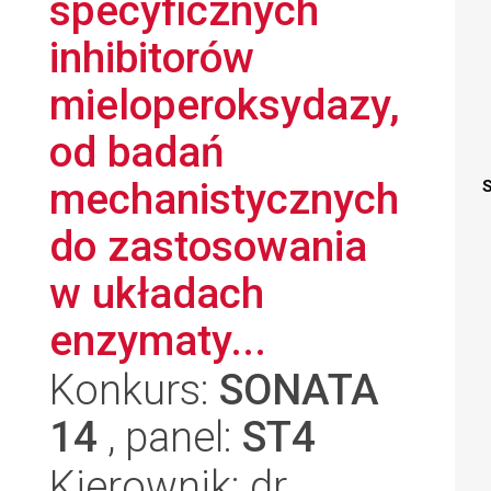
specyficznych
inhibitorów
mieloperoksydazy,
od badań
mechanistycznych
S
do zastosowania
w układach
enzymaty...
Konkurs:
SONATA
14
, panel:
ST4
Kierownik: dr