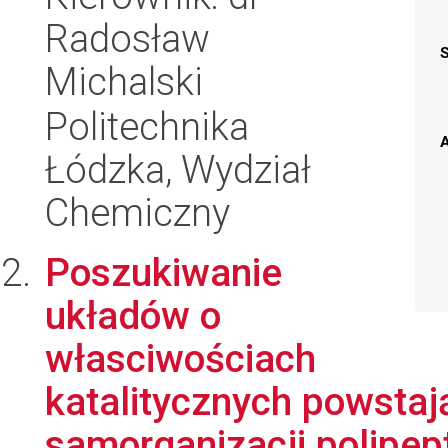
Radosław
Michalski
Politechnika
A
Łódzka, Wydział
Chemiczny
Poszukiwanie
układów o
własciwościach
katalitycznych powsta
samorganizacji polipept