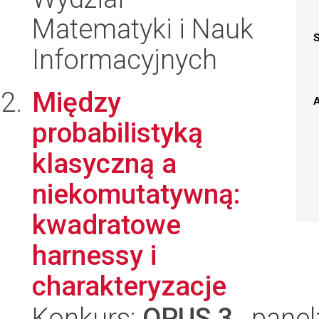
Matematyki i Nauk
Informacyjnych
Między
A
probabilistyką
klasyczną a
niekomutatywną:
kwadratowe
harnessy i
charakteryzacje
Konkurs:
OPUS 3
, panel