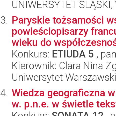
UNIWERSYTET ŚLĄSKI, 
Paryskie tożsamości w
powieściopisarzy franc
wieku do współczesnoś
Konkurs:
ETIUDA 5
, pan
Kierownik: Clara Nina Z
Uniwersytet Warszawski,
Wiedza geograficzna w A
w. p.n.e. w świetle tek
Konkurs:
SONATA 12
, 