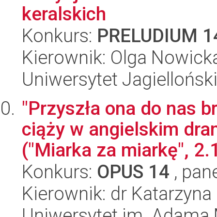
keralskich
Konkurs:
PRELUDIUM 1
Kierownik: Olga Nowick
Uniwersytet Jagielloński
"Przyszła ona do nas b
ciąży w angielskim d
("Miarka za miarkę", 2.1
Konkurs:
OPUS 14
, pan
Kierownik: dr Katarzyna
Uniwersytet im. Adama 