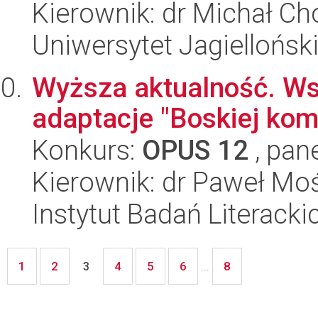
Kierownik: dr Michał Ch
Uniwersytet Jagielloński
Wyższa aktualność. Ws
adaptacje "Boskiej kom
Konkurs:
OPUS 12
, pan
Kierownik: dr Paweł Moś
Instytut Badań Literack
1
2
4
5
6
8
3
...