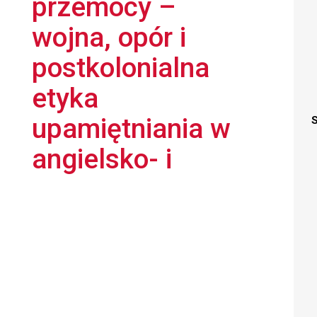
przemocy –
wojna, opór i
postkolonialna
etyka
upamiętniania w
S
angielsko- i