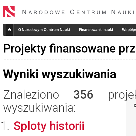
O Narodowym Centrum Nauki
Finansowanie nauki
Współpr
Projekty finansowane pr
Wyniki wyszukiwania
Znaleziono
356
projek
wyszukiwania:
D
Sploty historii