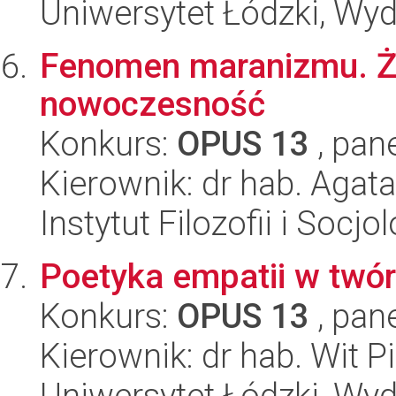
Uniwersytet Łódzki, Wydz
Fenomen maranizmu. Żyd
nowoczesność
Konkurs:
OPUS 13
, pan
Kierownik: dr hab. Agata
Instytut Filozofii i Socj
Poetyka empatii w twó
Konkurs:
OPUS 13
, pan
Kierownik: dr hab. Wit P
Uniwersytet Łódzki, Wydz