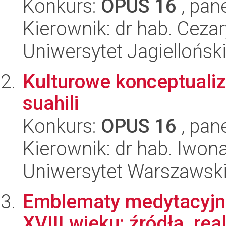
Konkurs:
OPUS 16
, pan
Kierownik: dr hab. Ceza
Uniwersytet Jagielloński
Kulturowe konceptualiza
suahili
Konkurs:
OPUS 16
, pan
Kierownik: dr hab. Iwon
Uniwersytet Warszawski,
Emblematy medytacyjne
XVIII wieku: źródła, real