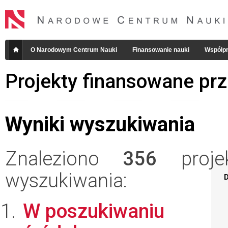
O Narodowym Centrum Nauki
Finansowanie nauki
Współpr
Projekty finansowane pr
Wyniki wyszukiwania
Znaleziono
356
projek
wyszukiwania:
D
W poszukiwaniu