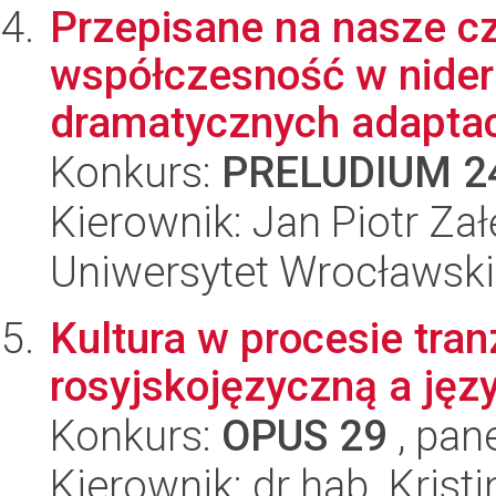
Przepisane na nasze c
współczesność w nider
dramatycznych adaptacja
Konkurs:
PRELUDIUM 2
Kierownik: Jan Piotr Zał
Uniwersytet Wrocławski
Kultura w procesie tran
rosyjskojęzyczną a jęz
Konkurs:
OPUS 29
, pan
Kierownik: dr hab. Krist