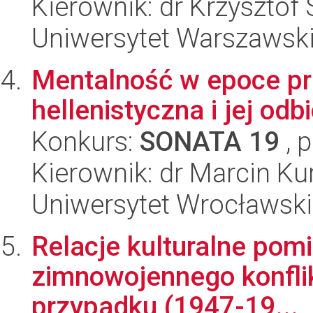
Kierownik: dr Krzysztof
Uniwersytet Warszawski,
Mentalność w epoce prz
hellenistyczna i jej odb
Konkurs:
SONATA 19
, 
Kierownik: dr Marcin Ku
Uniwersytet Wrocławski,
Relacje kulturalne pom
zimnowojennego konflik
przypadku (1947-19...