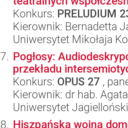
teatralnych współczesn
Konkurs:
PRELUDIUM 2
Kierownik: Bernadetta 
Uniwersytet Mikołaja K
Pogłosy: Audiodeskrypc
przekładu intersemiot
Konkurs:
OPUS 27
, pan
Kierownik: dr hab. Agat
Uniwersytet Jagiellońsk
Hiszpańska wojna domo