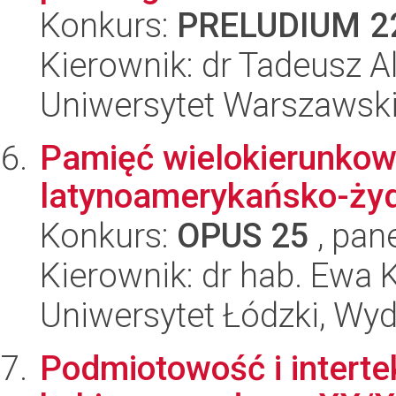
Konkurs:
PRELUDIUM 2
Kierownik: dr Tadeusz A
Uniwersytet Warszawski,
Pamięć wielokierunkowa
latynoamerykańsko-ży
Konkurs:
OPUS 25
, pan
Kierownik: dr hab. Ewa
Uniwersytet Łódzki, Wydz
Podmiotowość i interte