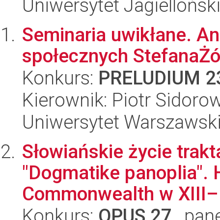
Uniwersytet Jagiellońsk
Seminaria uwikłane. Ana
społecznych StefanaŻó
Konkurs:
PRELUDIUM 2
Kierownik: Piotr Sidoro
Uniwersytet Warszawsk
Słowiańskie życie trak
"Dogmatike panoplia". 
Commonwealth w XIII–.
Konkurs:
OPUS 27
, pan