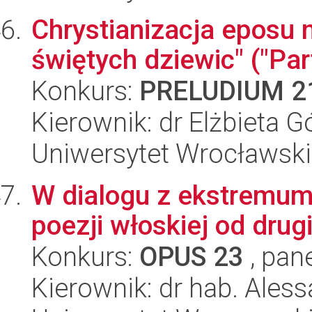
Chrystianizacja eposu 
świętych dziewic" ("Pa
Konkurs:
PRELUDIUM 2
Kierownik: dr Elżbieta G
Uniwersytet Wrocławski,
W dialogu z ekstremum
poezji włoskiej od dru
Konkurs:
OPUS 23
, pan
Kierownik: dr hab. Ales