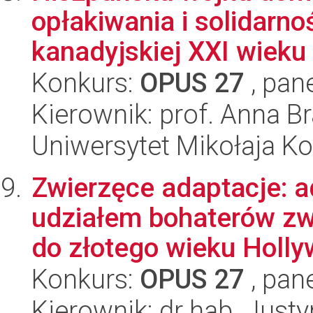
opłakiwania i solidar
kanadyjskiej XXI wieku
Konkurs:
OPUS 27
, pan
Kierownik: prof. Anna B
Uniwersytet Mikołaja K
Zwierzęce adaptacje: a
udziałem bohaterów zw
do złotego wieku Hollyw
Konkurs:
OPUS 27
, pan
Kierownik: dr hab. Jus