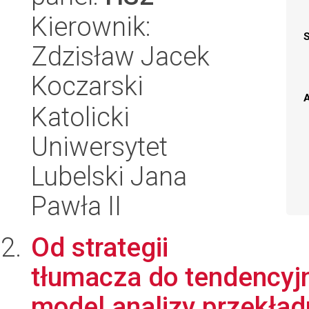
Kierownik:
Zdzisław Jacek
Koczarski
A
Katolicki
Uniwersytet
Lubelski Jana
Pawła II
Od strategii
tłumacza do tendencyjn
model analizy przekład