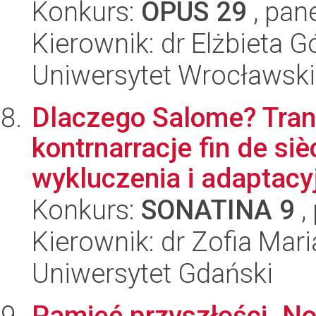
Konkurs:
OPUS 29
, pan
Kierownik: dr Elżbieta G
Uniwersytet Wrocławski
Dlaczego Salome? Trans
kontrnarracje fin de si
wykluczenia i adaptacyj
Konkurs:
SONATINA 9
,
Kierownik: dr Zofia Mari
Uniwersytet Gdański
Pamięć przyszłości. N