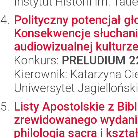
Instytut Historii im. Ta
Polityczny potencjał gł
Konsekwencje słuchania
audiowizualnej kulturz
Konkurs:
PRELUDIUM 2
Kierownik: Katarzyna Ci
Uniwersytet Jagielloński
Listy Apostolskie z Bibli
zrewidowanego wydania
philologia sacra i kształ