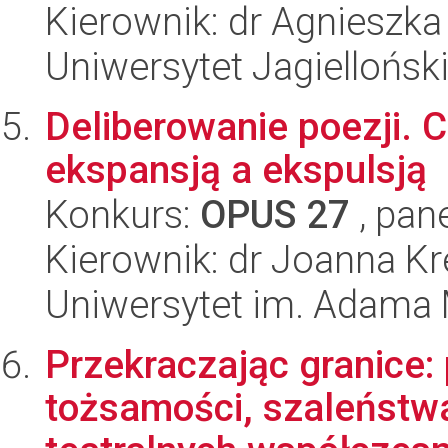
Kierownik: dr Agnieszk
Uniwersytet Jagiellońsk
Deliberowanie poezji.
ekspansją a ekspulsją
Konkurs:
OPUS 27
, pan
Kierownik: dr Joanna K
Uniwersytet im. Adama 
Przekraczając granice
tożsamości, szaleństwa