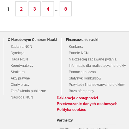
2
3
4
8
1
...
O Narodowym Centrum Nauki
Finansowanie nauki
Zadania NCN
Konkursy
Dyrekcja
Panele NCN
Rada NCN
Najczęściej zadawane pytania
Koordynatorzy
Informacje dla realizujących projekty
Struktura
Pomoc publiczna
Akty prawne
Statystyki konkursów
Oferty pracy
Przykłady finansowanych projektów
Zamówienia publiczne
Baza ofert pracy
Nagroda NCN
Deklaracja dostępności
Przetwarzanie danych osobowych
Polityka cookies
Partnerzy