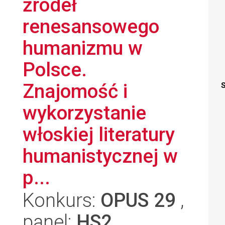
źródeł
renesansowego
humanizmu w
Polsce.
Znajomość i
S
wykorzystanie
włoskiej literatury
humanistycznej w
p...
Konkurs:
OPUS 29
,
panel:
HS2