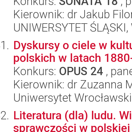
Konkurs:
SONATA 18
, 
Kierownik: dr Jakub Filo
UNIWERSYTET ŚLĄSKI, 
Dyskursy o ciele w kul
polskich w latach 188
Konkurs:
OPUS 24
, pan
Kierownik: dr Zuzanna 
Uniwersytet Wrocławski,
Literatura (dla) ludu. 
sprawczości w polskiej i