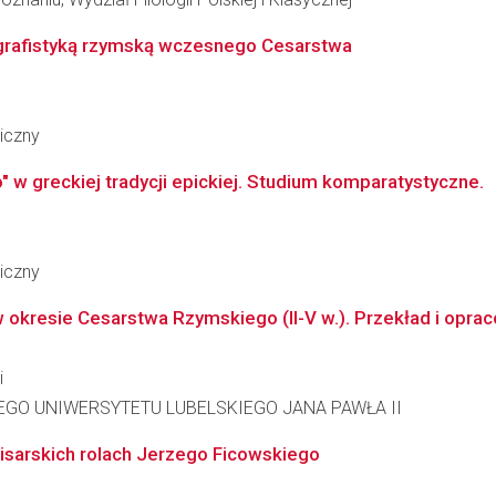
biografistyką rzymską wczesnego Cesarstwa
iczny
" w greckiej tradycji epickiej. Studium komparatystyczne.
iczny
w okresie Cesarstwa Rzymskiego (II-V w.). Przekład i opraco
i
GO UNIWERSYTETU LUBELSKIEGO JANA PAWŁA II
o pisarskich rolach Jerzego Ficowskiego