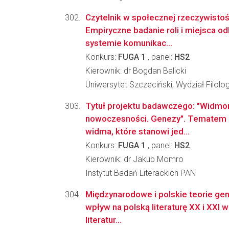
Czytelnik w społecznej rzeczywistoś
Empiryczne badanie roli i miejsca o
systemie komunikac...
Konkurs:
FUGA 1
, panel:
HS2
Kierownik: dr Bogdan Balicki
Uniwersytet Szczeciński, Wydział Filolo
Tytuł projektu badawczego: "Widmo
nowoczesności. Genezy". Tematem pr
widma, które stanowi jed...
Konkurs:
FUGA 1
, panel:
HS2
Kierownik: dr Jakub Momro
Instytut Badań Literackich PAN
Międzynarodowe i polskie teorie gend
wpływ na polską literaturę XX i XXI 
literatur...