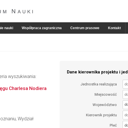
ie nauki
Współpraca zagraniczna
Centrum prasowe
Kontakt
Dane kierownika projektu i jed
eria wyszukiwania:
Jednostka realizująca
ęgu Charlesa Nodiera
Miejscowość
d
Województwo
Kierownik projektu
oznaniu, Wydział
d
Płeć