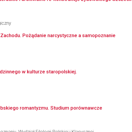
giczny
e Zachodu. Pożądanie narcystyczne a samopoznanie
dzinnego w kulturze staropolskiej.
i serbskiego romantyzmu. Studium porównawcze
naniu, Wydział Filologii Polskiej i Klasycznej