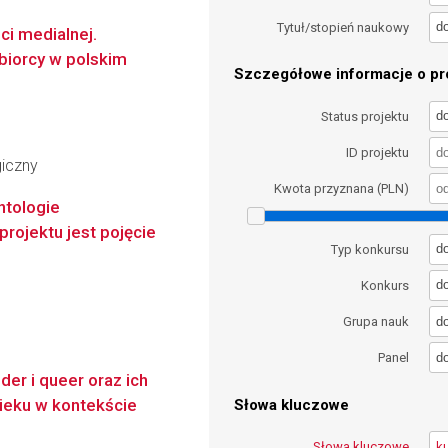
d
Tytuł/stopień naukowy
ci medialnej.
dbiorcy w polskim
Szczegółowe informacje o pro
d
Status projektu
ID projektu
giczny
Kwota przyznana (PLN)
ntologie
ojektu jest pojęcie
d
Typ konkursu
d
Konkurs
d
Grupa nauk
d
Panel
er i queer oraz ich
wieku w kontekście
Słowa kluczowe
Słowa kluczowe