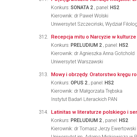
Konkurs:
SONATA 2
, panel:
HS2
Kierownik: dr Paweł Wolski
Uniwersytet Szczeciński, Wydział Filolo
Recepcja mitu o Narcyzie w kulturz
Konkurs:
PRELUDIUM 2
, panel:
HS2
Kierownik: dr Agnieszka Anna Gotchold
Uniwersytet Warszawski
Mowy i obrzędy. Oratorstwo kręgu ro
Konkurs:
OPUS 2
, panel:
HS2
Kierownik: dr Małgorzata Trębska
Instytut Badań Literackich PAN
Latinitas w literaturze polskiego 
Konkurs:
PRELUDIUM 2
, panel:
HS2
Kierownik: dr Tomasz Jerzy Ewertowski
Uniwersytet im. Adama Mickiewicza w Poz