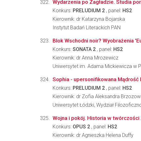
Wydarzenia po Zagładzie. Studia por
Konkurs:
PRELUDIUM 2
, panel:
HS2
Kierownik: dr Katarzyna Bojarska
Instytut Badań Literackich PAN
Blok Wschodni noir? Wyobrażenia 'Eu
Konkurs:
SONATA 2
, panel:
HS2
Kierownik: dr Anna Mrozewicz
Uniwersytet im. Adama Mickiewicza w Poz
Sophia - upersonifikowana Mądrość B
Konkurs:
PRELUDIUM 2
, panel:
HS2
Kierownik: dr Zofia Aleksandra Brzozo
Uniwersytet Łódzki, Wydział Filozoficzn
Wojna i pokój. Historia w twórczości
Konkurs:
OPUS 2
, panel:
HS2
Kierownik: dr Agnieszka Helena Duffy