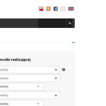
nostki realizującej
owolne
owolna