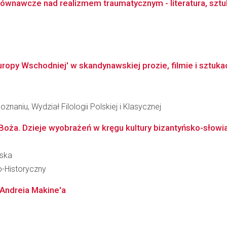
ównawcze nad realizmem traumatycznym - literatura, sztuki
ropy Wschodniej' w skandynawskiej prozie, filmie i sztuk
naniu, Wydział Filologii Polskiej i Klasycznej
oża. Dzieje wyobrażeń w kręgu kultury bizantyńsko-słowia
wska
o-Historyczny
 Andreia Makine'a