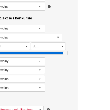
owolny
jekcie i konkursie
owolny
owolny
owolny
owolna
owolna