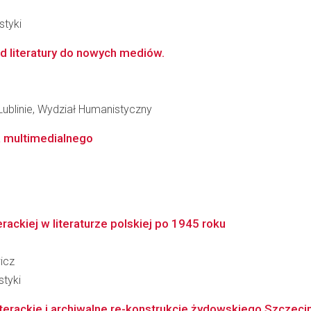
styki
d literatury do nowych mediów.
Lublinie, Wydział Humanistyczny
a multimedialnego
rackiej w literaturze polskiej po 1945 roku
icz
styki
iterackie i archiwalne re-konstrukcje żydowskiego Szczeci