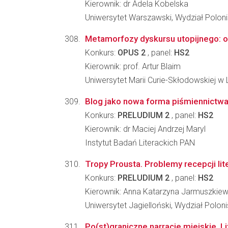
Kierownik: dr Adela Kobelska
Uniwersytet Warszawski, Wydział Poloni
Metamorfozy dyskursu utopijnego: o
Konkurs:
OPUS 2
, panel:
HS2
Kierownik: prof. Artur Blaim
Uniwersytet Marii Curie-Skłodowskiej w 
Blog jako nowa forma piśmiennictw
Konkurs:
PRELUDIUM 2
, panel:
HS2
Kierownik: dr Maciej Andrzej Maryl
Instytut Badań Literackich PAN
Tropy Prousta. Problemy recepcji lite
Konkurs:
PRELUDIUM 2
, panel:
HS2
Kierownik: Anna Katarzyna Jarmuszkiew
Uniwersytet Jagielloński, Wydział Poloni
Po(st)graniczne narracje miejskie. L