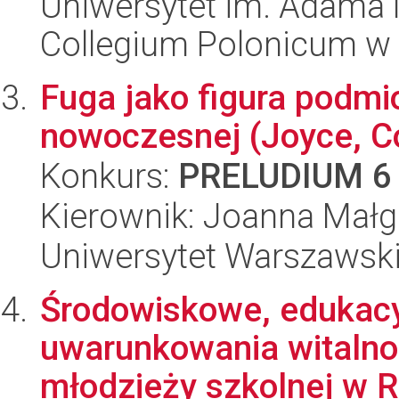
Uniwersytet im. Adama 
Collegium Polonicum w
Fuga jako figura podmio
nowoczesnej (Joyce, Co
Konkurs:
PRELUDIUM 6
Kierownik: Joanna Małg
Uniwersytet Warszawski,
Środowiskowe, edukacy
uwarunkowania witalno
młodzieży szkolnej w Ra