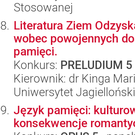
Stosowanej
Literatura Ziem Odzyska
wobec powojennych dośw
pamięci.
Konkurs:
PRELUDIUM 5
Kierownik: dr Kinga Mar
Uniwersytet Jagielloński
Język pamięci: kulturo
konsekwencje romantyc