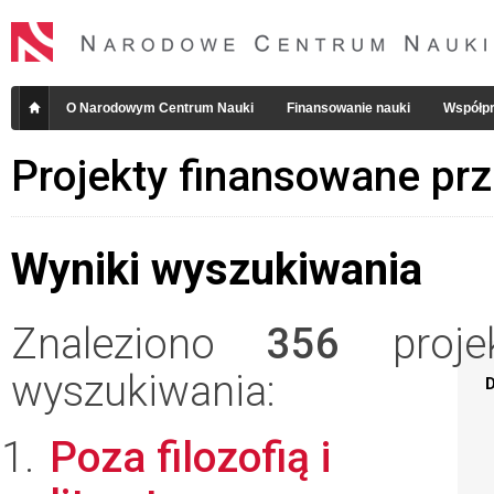
O Narodowym Centrum Nauki
Finansowanie nauki
Współpr
Projekty finansowane pr
Wyniki wyszukiwania
Znaleziono
356
projek
wyszukiwania:
D
Poza filozofią i