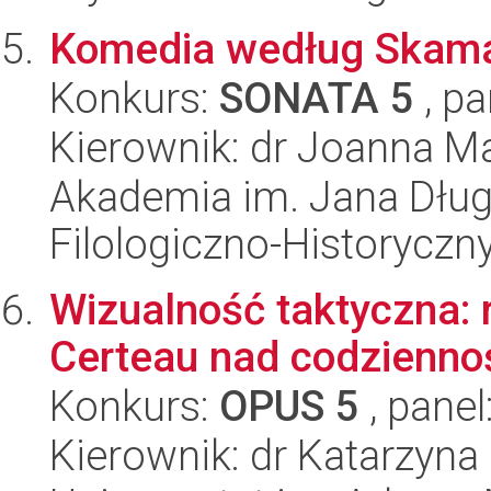
Komedia według Skam
Konkurs:
SONATA 5
, pa
Kierownik: dr Joanna M
Akademia im. Jana Dług
Filologiczno-Historyczn
Wizualność taktyczna: r
Certeau nad codzienno
Konkurs:
OPUS 5
, panel
Kierownik: dr Katarzyna