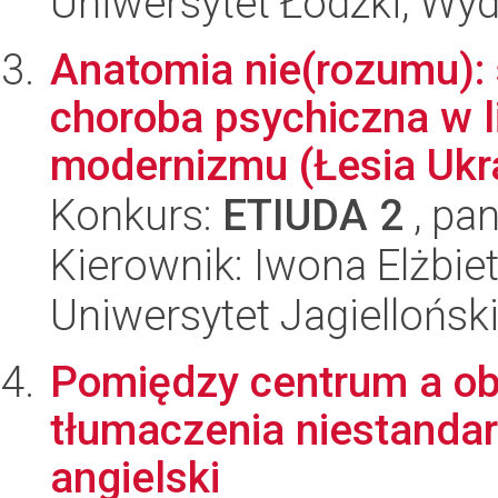
Uniwersytet Łódzki, Wydz
Anatomia nie(rozumu): 
choroba psychiczna w l
modernizmu (Łesia Ukra
Konkurs:
ETIUDA 2
, pan
Kierownik: Iwona Elżbi
Uniwersytet Jagielloński
Pomiędzy centrum a ob
tłumaczenia niestanda
angielski