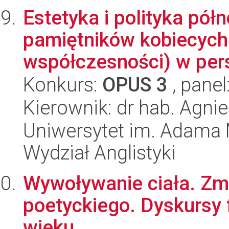
Estetyka i polityka pó
pamiętników kobiecych 
współczesności) w pers
Konkurs:
OPUS 3
, panel
Kierownik: dr hab. Agni
Uniwersytet im. Adama 
Wydział Anglistyki
Wywoływanie ciała. Zmy
poetyckiego. Dyskursy f
wieku