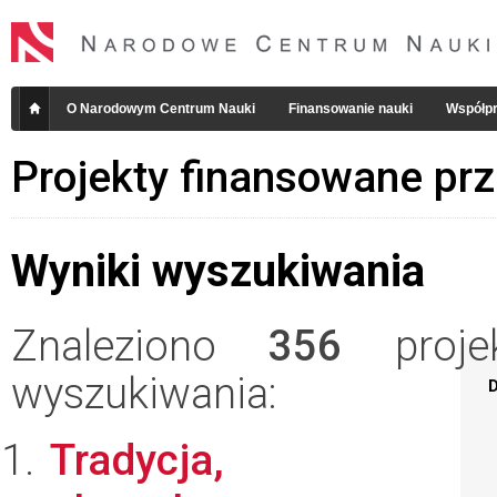
O Narodowym Centrum Nauki
Finansowanie nauki
Współpr
Projekty finansowane pr
Wyniki wyszukiwania
Znaleziono
356
projek
wyszukiwania:
D
Tradycja,