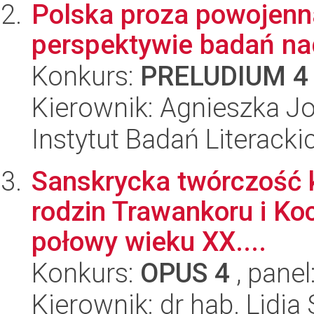
Polska proza powojenn
perspektywie badań n
Konkurs:
PRELUDIUM 4
Kierownik: Agnieszka J
Instytut Badań Literack
Sanskrycka twórczość k
rodzin Trawankoru i Ko
połowy wieku XX....
Konkurs:
OPUS 4
, panel
Kierownik: dr hab. Lidia