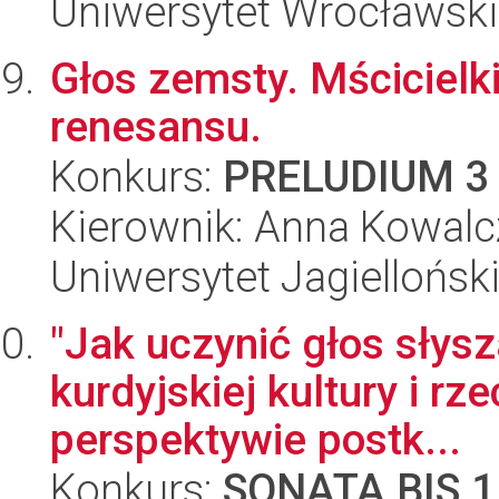
Uniwersytet Wrocławski,
Głos zemsty. Mścicielk
renesansu.
Konkurs:
PRELUDIUM 3
Kierownik: Anna Kowalc
Uniwersytet Jagielloński
"Jak uczynić głos słys
kurdyjskiej kultury i r
perspektywie postk...
Konkurs:
SONATA BIS 1