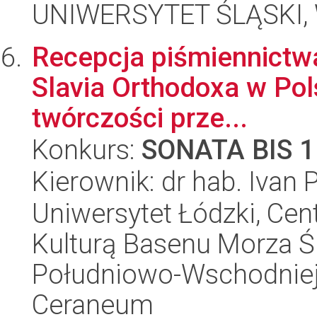
UNIWERSYTET ŚLĄSKI, W
Recepcja piśmiennictwa
Slavia Orthodoxa w Polsc
twórczości prze...
Konkurs:
SONATA BIS 1
Kierownik: dr hab. Ivan 
Uniwersytet Łódzki, Cen
Kulturą Basenu Morza Ś
Południowo-Wschodniej 
Ceraneum