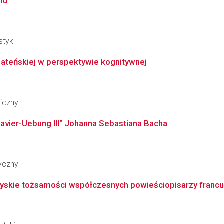
mu
styki
ateńskiej w perspektywie kognitywnej
giczny
avier-Uebung III" Johanna Sebastiana Bacha
ryczny
aryskie tożsamości współczesnych powieściopisarzy francu