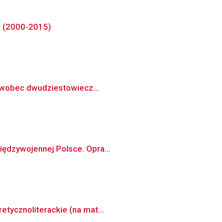
a (2000-2015)
ki wobec dwudziestowiecz...
iędzywojennej Polsce. Opra...
etycznoliterackie (na mat...