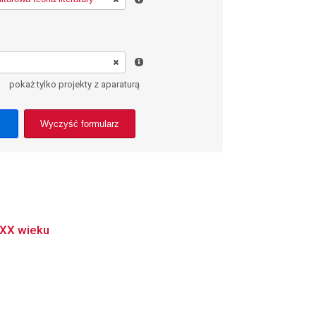
pokaż tylko projekty z aparaturą
Wyczyść formularz
i XX wieku