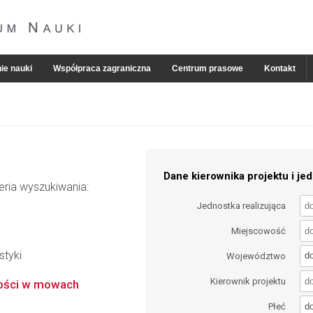
ie nauki
Współpraca zagraniczna
Centrum prasowe
Kontakt
Dane kierownika projektu i jed
eria wyszukiwania:
Jednostka realizująca
Miejscowość
styki
d
Województwo
Kierownik projektu
łości w mowach
d
Płeć