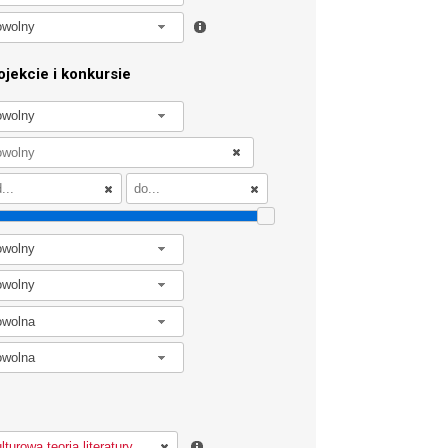
owolny
jekcie i konkursie
owolny
owolny
owolny
owolna
owolna