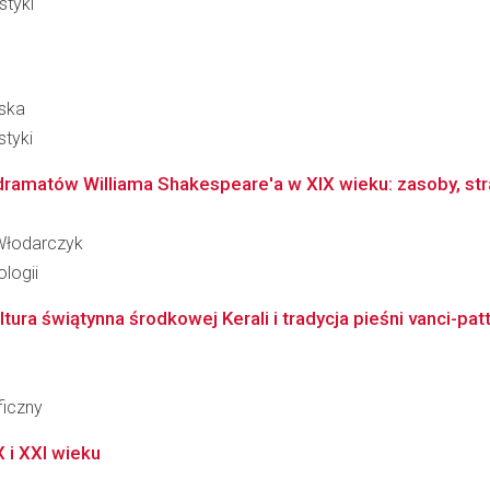
styki
wska
styki
amatów Williama Shakespeare'a w XIX wieku: zasoby, strat
-Włodarczyk
logii
tura świątynna środkowej Kerali i tradycja pieśni vanci-pat
ficzny
 i XXI wieku