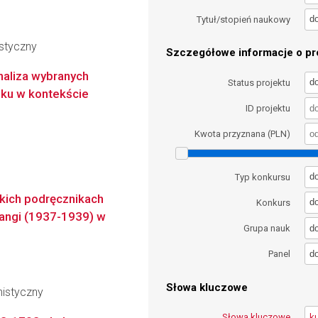
d
Tytuł/stopień naukowy
styczny
Szczegółowe informacje o pro
naliza wybranych
d
Status projektu
ieku w kontekście
ID projektu
Kwota przyznana (PLN)
d
Typ konkursu
skich podręcznikach
d
Konkurs
alangi (1937-1939) w
d
Grupa nauk
d
Panel
Słowa kluczowe
nistyczny
Słowa kluczowe