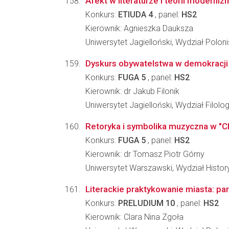
Afekt w literaturze i teorii moderniz
Konkurs:
ETIUDA 4
, panel:
HS2
Kierownik: Agnieszka Dauksza
Uniwersytet Jagielloński, Wydział Poloni
Dyskurs obywatelstwa w demokracji 
Konkurs:
FUGA 5
, panel:
HS2
Kierownik: dr Jakub Filonik
Uniwersytet Jagielloński, Wydział Filolo
Retoryka i symbolika muzyczna w "Cl
Konkurs:
FUGA 5
, panel:
HS2
Kierownik: dr Tomasz Piotr Górny
Uniwersytet Warszawski, Wydział Histo
Literackie praktykowanie miasta: p
Konkurs:
PRELUDIUM 10
, panel:
HS2
Kierownik: Clara Nina Zgoła