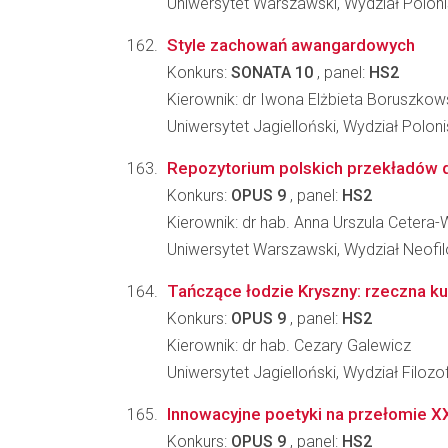
Uniwersytet Warszawski, Wydział Poloni
Style zachowań awangardowych
Konkurs:
SONATA 10
, panel:
HS2
Kierownik: dr Iwona Elżbieta Boruszko
Uniwersytet Jagielloński, Wydział Poloni
Repozytorium polskich przekładów dr
Konkurs:
OPUS 9
, panel:
HS2
Kierownik: dr hab. Anna Urszula Cetera
Uniwersytet Warszawski, Wydział Neofilo
Tańczące łodzie Kryszny: rzeczna kul
Konkurs:
OPUS 9
, panel:
HS2
Kierownik: dr hab. Cezary Galewicz
Uniwersytet Jagielloński, Wydział Filozo
Innowacyjne poetyki na przełomie XX
Konkurs:
OPUS 9
, panel:
HS2