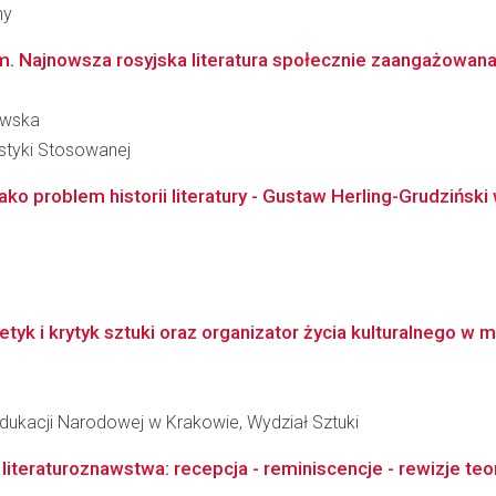
ny
m. Najnowsza rosyjska literatura społecznie zaangażowan
awska
styki Stosowanej
 jako problem historii literatury - Gustaw Herling-Grudzińs
yk i krytyk sztuki oraz organizator życia kulturalnego w m
dukacji Narodowej w Krakowie, Wydział Sztuki
literaturoznawstwa: recepcja - reminiscencje - rewizje teor