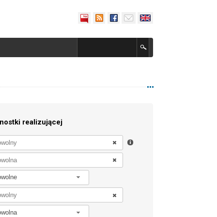
nostki realizującej
owolne
owolna