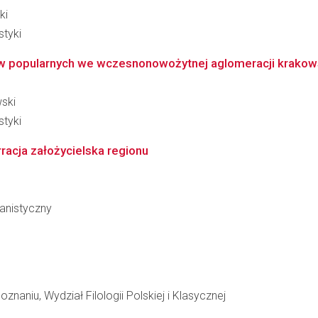
ki
styki
ów popularnych we wczesnonowożytnej aglomeracji krakow
wski
styki
rracja założycielska regionu
anistyczny
naniu, Wydział Filologii Polskiej i Klasycznej