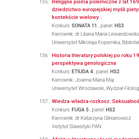
Religijne pisma polemiczne z lat 16
dziedzictwo europejskiej myśli piet
kontekście wielowy...
Konkurs:
SONATA 11
, panel:
HS3
Kierownik: dr Liliana Maria Lewandowsk
Uniwersytet Mikołaja Kopernika, Bibliot
Historia literatury polskiej po roku 1
perspektywa genologiczna
Konkurs:
ETIUDA 4
, panel:
HS2
Kierownik: Joanna Maria Maj
Uniwersytet Wrocławski, Wydział Filolog
Wiedza-władza-rozkosz. Seksualność w
Konkurs:
FUGA 5
, panel:
HS2
Kierownik: dr Katarzyna Glinianowicz
Instytut Slawistyki PAN