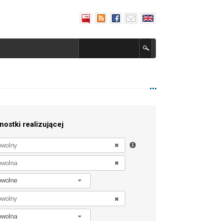
nostki realizującej
owolne
owolna