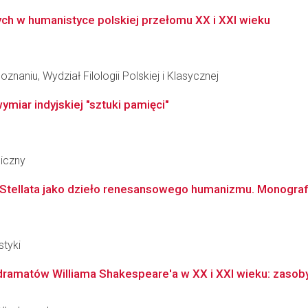
h w humanistyce polskiej przełomu XX i XXI wieku
naniu, Wydział Filologii Polskiej i Klasycznej
miar indyjskiej "sztuki pamięci"
giczny
a Stellata jako dzieło renesansowego humanizmu. Monografi
styki
amatów Williama Shakespeare'a w XX i XXI wieku: zasoby, 