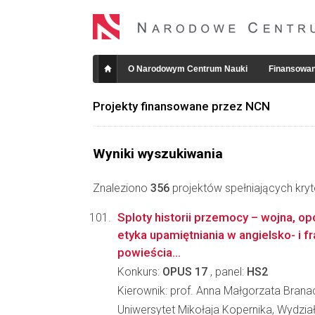
O Narodowym Centrum Nauki
Finansowan
Projekty finansowane przez NCN
Wyniki wyszukiwania
Znaleziono
356
projektów spełniających kryt
Sploty historii przemocy – wojna, opó
etyka upamiętniania w angielsko- i 
powieścia...
Konkurs:
OPUS 17
, panel:
HS2
Kierownik: prof. Anna Małgorzata Brana
Uniwersytet Mikołaja Kopernika, Wydzi