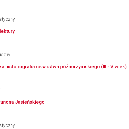
styczny
lektury
iczny
a historiografia cesarstwa późnorzymskiego (III - V wiek)
i
Brunona Jasieńskiego
styczny