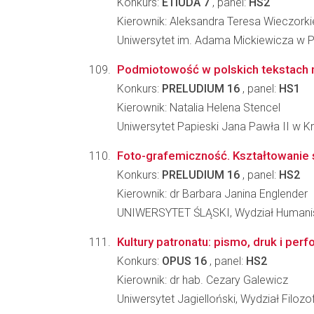
Konkurs:
ETIUDA 7
, panel:
HS2
Kierownik: Aleksandra Teresa Wieczork
Uniwersytet im. Adama Mickiewicza w Poz
Podmiotowość w polskich tekstach 
Konkurs:
PRELUDIUM 16
, panel:
HS1
Kierownik: Natalia Helena Stencel
Uniwersytet Papieski Jana Pawła II w K
Foto-grafemiczność. Kształtowanie się
Konkurs:
PRELUDIUM 16
, panel:
HS2
Kierownik: dr Barbara Janina Englender
UNIWERSYTET ŚLĄSKI, Wydział Humani
Kultury patronatu: pismo, druk i perf
Konkurs:
OPUS 16
, panel:
HS2
Kierownik: dr hab. Cezary Galewicz
Uniwersytet Jagielloński, Wydział Filozo