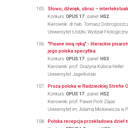
Słowo, dźwięk, obraz – intertekstua
Konkurs:
OPUS 17
, panel:
HS2
Kierownik: dr hab. Tomasz Dobrogoszc
Uniwersytet Łódzki, Wydział Filologiczny
"Pisane inną ręką" - literackie pisars
jego polska specyfika
Konkurs:
OPUS 17
, panel:
HS3
Kierownik: prof. Grażyna Kubica-Heller
Uniwersytet Jagielloński
Proza polska w Radzieckiej Strefie 
Konkurs:
OPUS 17
, panel:
HS2
Kierownik: prof. Paweł Piotr Zajas
Uniwersytet im. Adama Mickiewicza w Po
Polska recepcja przekładowa dzieł tr