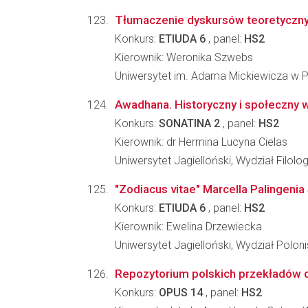
Tłumaczenie dyskursów teoretycznyc
Konkurs:
ETIUDA 6
, panel:
HS2
Kierownik: Weronika Szwebs
Uniwersytet im. Adama Mickiewicza w Poz
Awadhana. Historyczny i społeczny wy
Konkurs:
SONATINA 2
, panel:
HS2
Kierownik: dr Hermina Lucyna Cielas
Uniwersytet Jagielloński, Wydział Filolo
"Zodiacus vitae" Marcella Palingeni
Konkurs:
ETIUDA 6
, panel:
HS2
Kierownik: Ewelina Drzewiecka
Uniwersytet Jagielloński, Wydział Poloni
Repozytorium polskich przekładów dr
Konkurs:
OPUS 14
, panel:
HS2