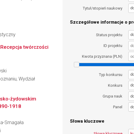
d
Tytuł/stopień naukowy
Szczegółowe informacje o pro
styczny
d
Status projektu
ID projektu
 Recepcja twórczości
Kwota przyznana (PLN)
wski
d
Typ konkursu
oznaniu, Wydział
d
Konkurs
d
Grupa nauk
polsko-żydowskim
1890-1918
d
Panel
Słowa kluczowe
ska-Smagała
i
Słowa kluczowe