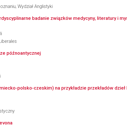
znaniu, Wydział Anglistyki
dyscyplinarne badanie związków medycyny, literatury i myśli
li
Liberales
urze późnoantycznej
i
emiecko-polsko-czeskim) na przykładzie przekładów dzieł 
styczny
revona