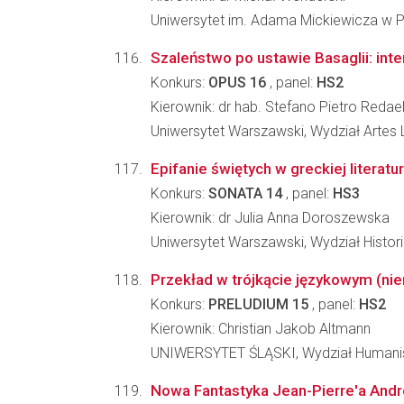
Uniwersytet im. Adama Mickiewicza w Po
Szaleństwo po ustawie Basaglii: inter
Konkurs:
OPUS 16
, panel:
HS2
Kierownik: dr hab. Stefano Pietro Redael
Uniwersytet Warszawski, Wydział Artes 
Epifanie świętych w greckiej literat
Konkurs:
SONATA 14
, panel:
HS3
Kierownik: dr Julia Anna Doroszewska
Uniwersytet Warszawski, Wydział Histori
Przekład w trójkącie językowym (ni
Konkurs:
PRELUDIUM 15
, panel:
HS2
Kierownik: Christian Jakob Altmann
UNIWERSYTET ŚLĄSKI, Wydział Humani
Nowa Fantastyka Jean-Pierre'a And