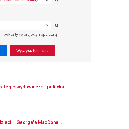
pokaż tylko projekty z aparaturą
Wyczyść formularz
tegie wydawnicze i polityka ...
 dzieci – George'a MacDona...