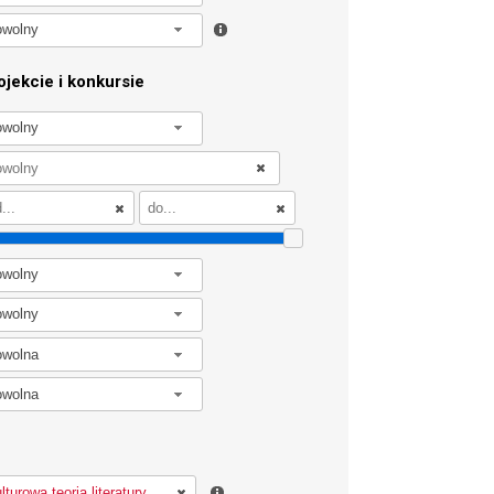
owolny
jekcie i konkursie
owolny
owolny
owolny
owolna
owolna