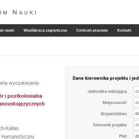
ie nauki
Współpraca zagraniczna
Centrum prasowe
Kontakt
Dane kierownika projektu i jed
eria wyszukiwania:
Jednostka realizująca
r i postkolonialna
Miejscowość
francuskojęzycznych
d
Województwo
Kierownik projektu
ch-Kallas
d
ał Humanistyczny
Płeć