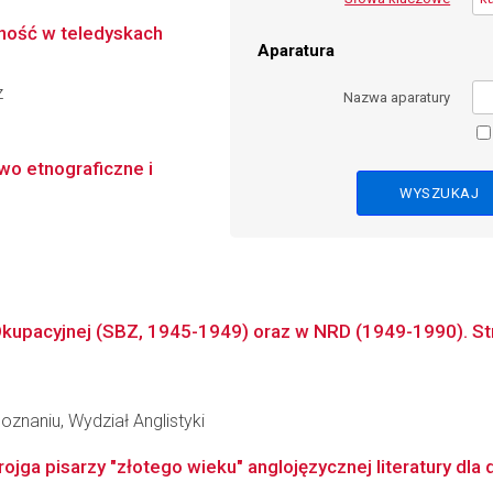
lność w teledyskach
Aparatura
z
Nazwa aparatury
two etnograficzne i
Okupacyjnej (SBZ, 1945-1949) oraz w NRD (1949-1990). Stra
znaniu, Wydział Anglistyki
ojga pisarzy "złotego wieku" anglojęzycznej literatury dla