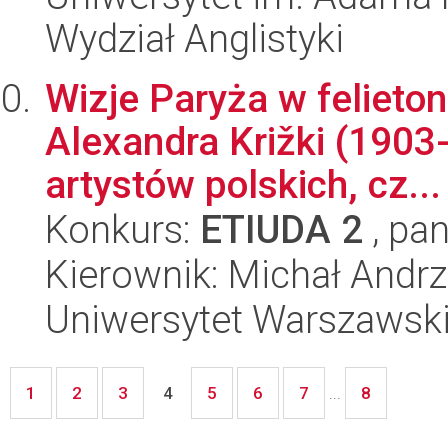
Wydział Anglistyki
Wizje Paryża w felieto
Alexandra Križki (1903
artystów polskich, cz...
Konkurs:
ETIUDA 2
, pan
Kierownik: Michał Andrz
Uniwersytet Warszawski,
1
2
3
5
6
7
8
4
...