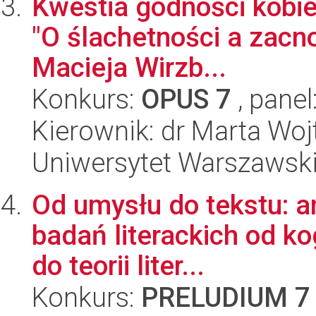
Kwestia godności kobiec
"O ślachetności a zacno
Macieja Wirzb...
Konkurs:
OPUS 7
, panel
Kierownik: dr Marta W
Uniwersytet Warszawski,
Od umysłu do tekstu: ana
badań literackich od ko
do teorii liter...
Konkurs:
PRELUDIUM 7