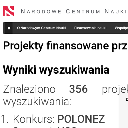
O Narodowym Centrum Nauki
Finansowanie nauki
Współpr
Projekty finansowane pr
Wyniki wyszukiwania
Znaleziono
356
projek
wyszukiwania:
D
Konkurs:
POLONEZ