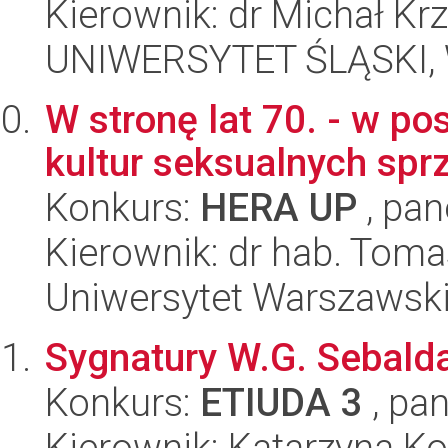
Kierownik: dr Michał Kr
UNIWERSYTET ŚLĄSKI, 
W stronę lat 70. - w p
kultur seksualnych spr
Konkurs:
HERA UP
, pan
Kierownik: dr hab. Toma
Uniwersytet Warszawsk
Sygnatury W.G. Sebalda
Konkurs:
ETIUDA 3
, pan
Kierownik: Katarzyna Ko