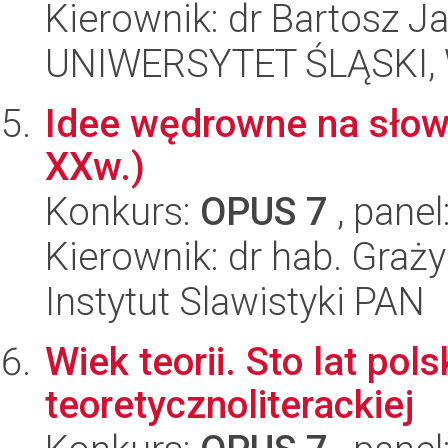
Kierownik: dr Bartosz J
UNIWERSYTET ŚLĄSKI, W
Idee wędrowne na słowi
XXw.)
Konkurs:
OPUS 7
, panel
Kierownik: dr hab. Gra
Instytut Slawistyki PAN
Wiek teorii. Sto lat pols
teoretycznoliterackiej