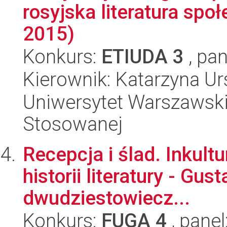
rosyjska literatura sp
2015)
Konkurs:
ETIUDA 3
, pan
Kierownik: Katarzyna 
Uniwersytet Warszawski,
Stosowanej
Recepcja i ślad. Inkult
historii literatury - G
dwudziestowiecz...
Konkurs:
FUGA 4
, panel