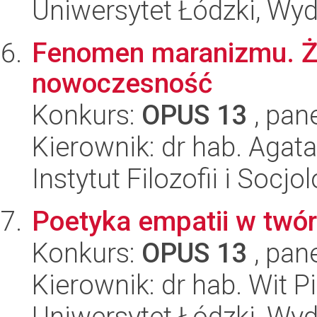
Uniwersytet Łódzki, Wydz
Fenomen maranizmu. Żyd
nowoczesność
Konkurs:
OPUS 13
, pan
Kierownik: dr hab. Agata
Instytut Filozofii i Socj
Poetyka empatii w twó
Konkurs:
OPUS 13
, pan
Kierownik: dr hab. Wit P
Uniwersytet Łódzki, Wydz