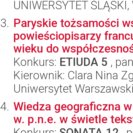
UNIWERSYTET ŚLĄSKI, 
Paryskie tożsamości w
powieściopisarzy franc
wieku do współczesnoś
Konkurs:
ETIUDA 5
, pan
Kierownik: Clara Nina Z
Uniwersytet Warszawski,
Wiedza geograficzna w A
w. p.n.e. w świetle tek
Konkurs:
SONATA 12
, 