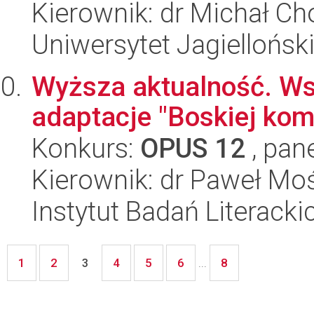
Kierownik: dr Michał Ch
Uniwersytet Jagielloński
Wyższa aktualność. Ws
adaptacje "Boskiej kom
Konkurs:
OPUS 12
, pan
Kierownik: dr Paweł Moś
Instytut Badań Literack
1
2
4
5
6
8
3
...