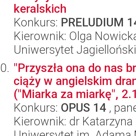
keralskich
Konkurs:
PRELUDIUM 1
Kierownik: Olga Nowick
Uniwersytet Jagielloński
"Przyszła ona do nas b
ciąży w angielskim d
("Miarka za miarkę", 2.1
Konkurs:
OPUS 14
, pan
Kierownik: dr Katarzyna
Uniwersytet im. Adama 