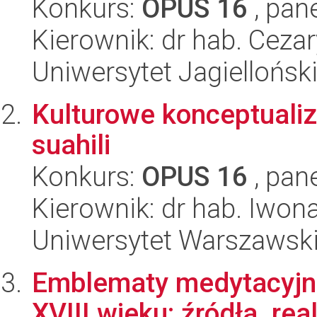
Konkurs:
OPUS 16
, pan
Kierownik: dr hab. Ceza
Uniwersytet Jagielloński
Kulturowe konceptualiza
suahili
Konkurs:
OPUS 16
, pan
Kierownik: dr hab. Iwon
Uniwersytet Warszawski,
Emblematy medytacyjne
XVIII wieku: źródła, real