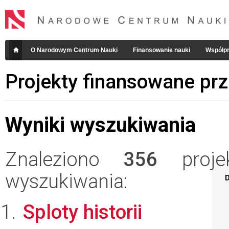
O Narodowym Centrum Nauki
Finansowanie nauki
Współpr
Projekty finansowane pr
Wyniki wyszukiwania
Znaleziono
356
projek
wyszukiwania:
D
Sploty historii