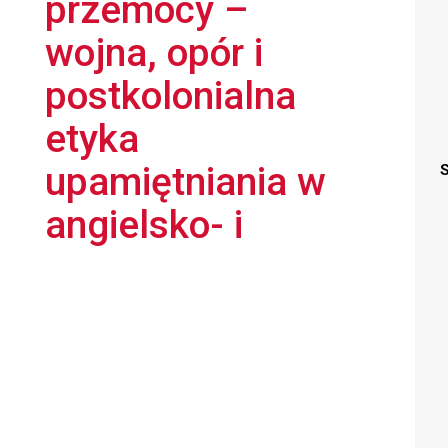
przemocy –
wojna, opór i
postkolonialna
etyka
upamiętniania w
S
angielsko- i