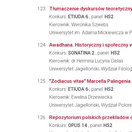
Tłumaczenie dyskursów teoretycznyc
Konkurs:
ETIUDA 6
, panel:
HS2
Kierownik: Weronika Szwebs
Uniwersytet im. Adama Mickiewicza w Poz
Awadhana. Historyczny i społeczny wy
Konkurs:
SONATINA 2
, panel:
HS2
Kierownik: dr Hermina Lucyna Cielas
Uniwersytet Jagielloński, Wydział Filolo
"Zodiacus vitae" Marcella Palingeni
Konkurs:
ETIUDA 6
, panel:
HS2
Kierownik: Ewelina Drzewiecka
Uniwersytet Jagielloński, Wydział Poloni
Repozytorium polskich przekładów dr
Konkurs:
OPUS 14
, panel:
HS2