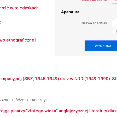
lność w teledyskach
Aparatura
z
Nazwa aparatury
two etnograficzne i
Okupacyjnej (SBZ, 1945-1949) oraz w NRD (1949-1990). Stra
znaniu, Wydział Anglistyki
ojga pisarzy "złotego wieku" anglojęzycznej literatury dla