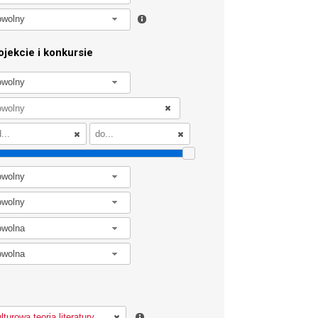
owolny
jekcie i konkursie
owolny
owolny
owolny
owolna
owolna