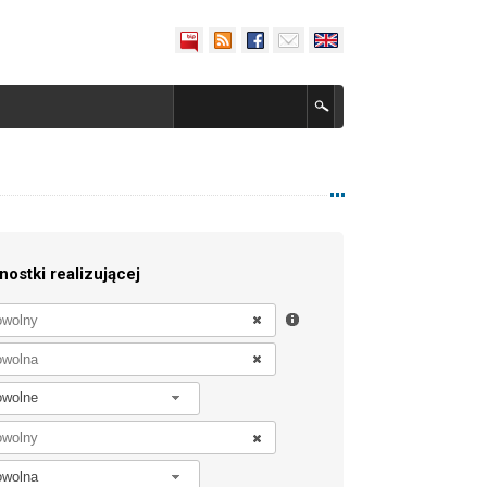
nostki realizującej
owolne
owolna