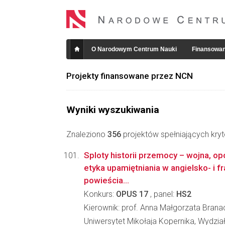
O Narodowym Centrum Nauki
Finansowan
Projekty finansowane przez NCN
Wyniki wyszukiwania
Znaleziono
356
projektów spełniających kryt
Sploty historii przemocy – wojna, opó
etyka upamiętniania w angielsko- i 
powieścia...
Konkurs:
OPUS 17
, panel:
HS2
Kierownik: prof. Anna Małgorzata Brana
Uniwersytet Mikołaja Kopernika, Wydzi