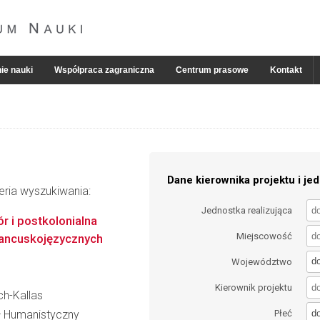
ie nauki
Współpraca zagraniczna
Centrum prasowe
Kontakt
Dane kierownika projektu i jed
eria wyszukiwania:
Jednostka realizująca
r i postkolonialna
Miejscowość
francuskojęzycznych
d
Województwo
Kierownik projektu
ch-Kallas
d
ał Humanistyczny
Płeć