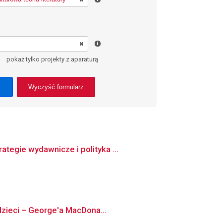
pokaż tylko projekty z aparaturą
Wyczyść formularz
tegie wydawnicze i polityka ...
 dzieci – George'a MacDona...