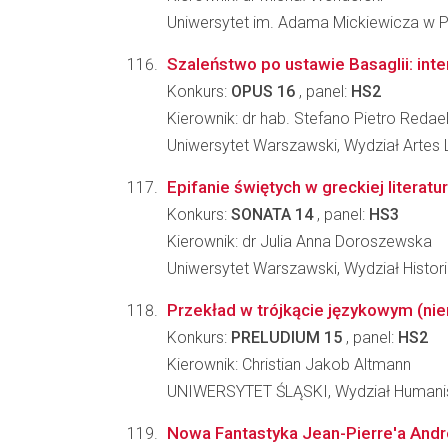
Uniwersytet im. Adama Mickiewicza w Po
Szaleństwo po ustawie Basaglii: inter
Konkurs:
OPUS 16
, panel:
HS2
Kierownik: dr hab. Stefano Pietro Redael
Uniwersytet Warszawski, Wydział Artes 
Epifanie świętych w greckiej literat
Konkurs:
SONATA 14
, panel:
HS3
Kierownik: dr Julia Anna Doroszewska
Uniwersytet Warszawski, Wydział Histori
Przekład w trójkącie językowym (ni
Konkurs:
PRELUDIUM 15
, panel:
HS2
Kierownik: Christian Jakob Altmann
UNIWERSYTET ŚLĄSKI, Wydział Humani
Nowa Fantastyka Jean-Pierre'a And