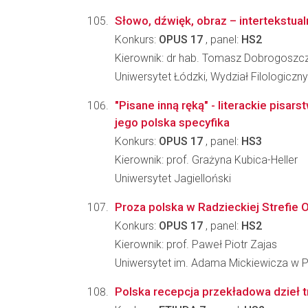
Słowo, dźwięk, obraz – intertekstua
Konkurs:
OPUS 17
, panel:
HS2
Kierownik: dr hab. Tomasz Dobrogoszc
Uniwersytet Łódzki, Wydział Filologiczny
"Pisane inną ręką" - literackie pisars
jego polska specyfika
Konkurs:
OPUS 17
, panel:
HS3
Kierownik: prof. Grażyna Kubica-Heller
Uniwersytet Jagielloński
Proza polska w Radzieckiej Strefie 
Konkurs:
OPUS 17
, panel:
HS2
Kierownik: prof. Paweł Piotr Zajas
Uniwersytet im. Adama Mickiewicza w Po
Polska recepcja przekładowa dzieł tr