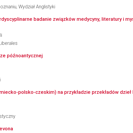
znaniu, Wydział Anglistyki
dyscyplinarne badanie związków medycyny, literatury i myśli
li
Liberales
urze późnoantycznej
i
emiecko-polsko-czeskim) na przykładzie przekładów dzieł 
styczny
revona