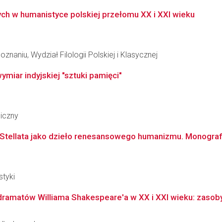
h w humanistyce polskiej przełomu XX i XXI wieku
naniu, Wydział Filologii Polskiej i Klasycznej
miar indyjskiej "sztuki pamięci"
giczny
a Stellata jako dzieło renesansowego humanizmu. Monografi
styki
amatów Williama Shakespeare'a w XX i XXI wieku: zasoby, 