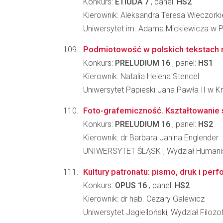
Konkurs:
ETIUDA 7
, panel:
HS2
Kierownik: Aleksandra Teresa Wieczork
Uniwersytet im. Adama Mickiewicza w Poz
Podmiotowość w polskich tekstach 
Konkurs:
PRELUDIUM 16
, panel:
HS1
Kierownik: Natalia Helena Stencel
Uniwersytet Papieski Jana Pawła II w K
Foto-grafemiczność. Kształtowanie się
Konkurs:
PRELUDIUM 16
, panel:
HS2
Kierownik: dr Barbara Janina Englender
UNIWERSYTET ŚLĄSKI, Wydział Humani
Kultury patronatu: pismo, druk i perf
Konkurs:
OPUS 16
, panel:
HS2
Kierownik: dr hab. Cezary Galewicz
Uniwersytet Jagielloński, Wydział Filozo