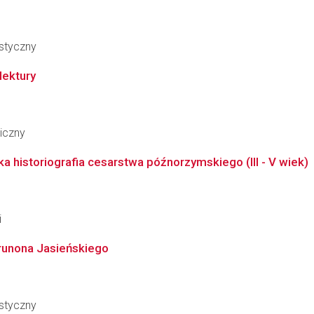
styczny
lektury
iczny
a historiografia cesarstwa późnorzymskiego (III - V wiek)
i
Brunona Jasieńskiego
styczny