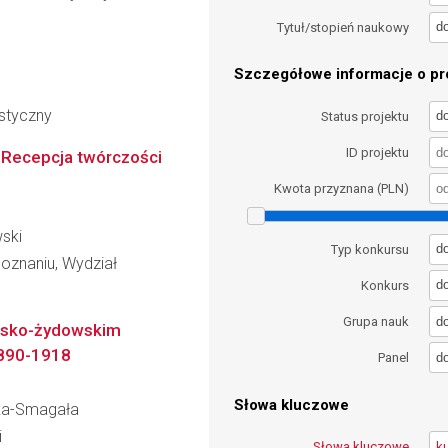
d
Tytuł/stopień naukowy
Szczegółowe informacje o pro
styczny
d
Status projektu
ID projektu
 Recepcja twórczości
Kwota przyznana (PLN)
wski
d
Typ konkursu
oznaniu, Wydział
d
Konkurs
d
Grupa nauk
polsko-żydowskim
1890-1918
d
Panel
Słowa kluczowe
ska-Smagała
i
Słowa kluczowe