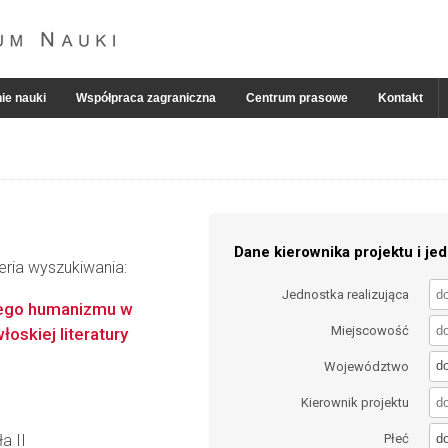
ie nauki
Współpraca zagraniczna
Centrum prasowe
Kontakt
Dane kierownika projektu i jed
eria wyszukiwania:
Jednostka realizująca
wego humanizmu w
Miejscowość
oskiej literatury
d
Województwo
Kierownik projektu
d
a II
Płeć