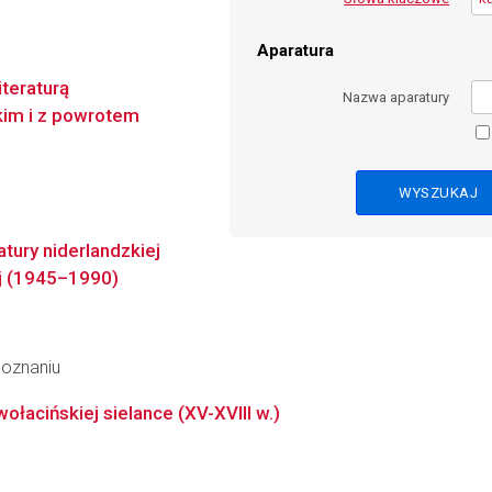
Aparatura
iteraturą
Nazwa aparatury
kim i z powrotem
atury niderlandzkiej
ej (1945–1990)
Poznaniu
łacińskiej sielance (XV-XVIII w.)