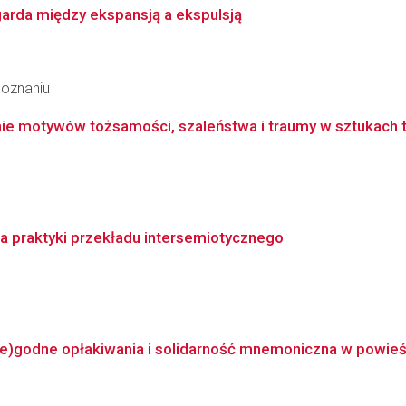
garda między ekspansją a ekspulsją
Poznaniu
nie motywów tożsamości, szaleństwa i traumy w sztukach t
a praktyki przekładu intersemiotycznego
e)godne opłakiwania i solidarność mnemoniczna w powieśc