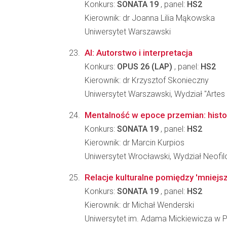
Konkurs:
SONATA 19
, panel:
HS2
Kierownik: dr Joanna Lilia Mąkowska
Uniwersytet Warszawski
AI: Autorstwo i interpretacja
Konkurs:
OPUS 26 (LAP)
, panel:
HS2
Kierownik: dr Krzysztof Skonieczny
Uniwersytet Warszawski, Wydział "Artes 
Mentalność w epoce przemian: histori
Konkurs:
SONATA 19
, panel:
HS2
Kierownik: dr Marcin Kurpios
Uniwersytet Wrocławski, Wydział Neofilo
Relacje kulturalne pomiędzy 'mniejs
Konkurs:
SONATA 19
, panel:
HS2
Kierownik: dr Michał Wenderski
Uniwersytet im. Adama Mickiewicza w Po