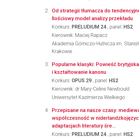
Od strategii tłumacza do tendencyjn
Ilościowy model analizy przekładu
Konkurs:
PRELUDIUM 24
, panel:
HS2
Kierownik: Maciej Rapacz
Akademia Górniczo-Hutnicza im. Stanis
Krakowie
Popularne klasyki: Powieść brytyjs
i kształtowanie kanonu
Konkurs:
OPUS 29
, panel:
HS2
Kierownik: dr Mary-Celine Newbould
Uniwersytet Kazimierza Wielkiego
Przepisane na nasze czasy: mediew
współczesność w niderlandzkojęzy
adaptacjach literatury śre...
Konkurs:
PRELUDIUM 24
, panel:
HS2