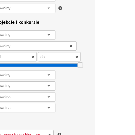
owolny
jekcie i konkursie
owolny
owolny
owolny
owolna
owolna