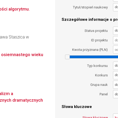
d
Tytuł/stopień naukowy
ości algorytmu.
Szczegółowe informacje o pro
d
Status projektu
ława Staszica w
ID projektu
Kwota przyznana (PLN)
ka osiemnastego wieku
d
Typ konkursu
d
Konkurs
d
Grupa nauk
alizm a
d
Panel
cznych dramatycznych
Słowa kluczowe
Słowa kluczowe