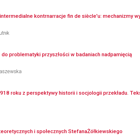
ntermedialne kontrnarracje fin de siècle'u: mechanizmy wyk
utnik
 do problematyki przyszłości w badaniach nadpamięcią
abaszewska
8 roku z perspektywy historii i socjologii przekładu. Tekst
 teoretycznych i społecznych StefanaŻółkiewskiego