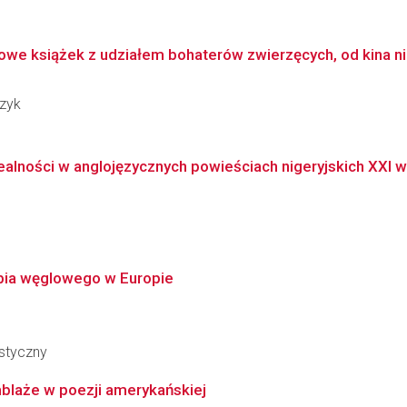
owe książek z udziałem bohaterów zwierzęcych, od kina n
czyk
alności w anglojęzycznych powieściach nigeryjskich XXI w
ębia węglowego w Europie
styczny
blaże w poezji amerykańskiej