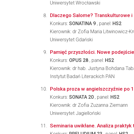
Uniwersytet Wrocławski
Dlaczego Salome? Transkulturowe i i
Konkurs:
SONATINA 9
, panel:
HS2
Kierownik: dr Zofia Maria Litwinowicz-Kr
Uniwersytet Gdański
Pamięć przyszłości. Nowe podejście
Konkurs:
OPUS 28
, panel:
HS2
Kierownik: dr hab. Justyna Bohdana T
Instytut Badań Literackich PAN
Polska proza w angielszczyźnie po 191
Konkurs:
SONATA 20
, panel:
HS2
Kierownik: dr Zofia Zuzanna Ziemann
Uniwersytet Jagielloński
Seminaria uwikłane. Analiza praktyk
Konkurs:
PRELUDIUM 23
, panel:
HS2