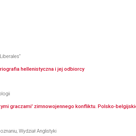
Liberales"
ografia hellenistyczna i jej odbiorcy
logii
zymi graczami' zimnowojennego konfliktu. Polsko-belgijski
znaniu, Wydział Anglistyki