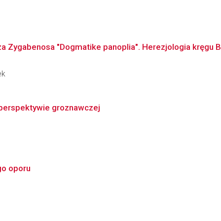
za Zygabenosa "Dogmatike panoplia". Herezjologia kręgu B
ek
w perspektywie groznawczej
go oporu