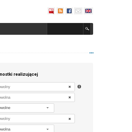
nostki realizującej
owolne
owolna