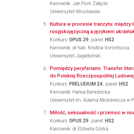
Kierownik: Jan Piotr Załęcki
Uniwersytet Wrocławski
Kultura w procesie tranzytu: między l
rosyjskojęzyczną a językiem ukraińs
Konkurs:
OPUS 29
, panel:
HS2
Kierownik: dr hab. Kristina Vorontsova
Uniwersytet Jagielloński
Pomiędzy peryferiami. Transfer liter
do Polskiej Rzeczpospolitej Ludow
Konkurs:
PRELUDIUM 24
, panel:
HS2
Kierownik: Hanna Bereźnicka
Uniwersytet im. Adama Mickiewicza w 
Miłość, seksualność i przemoc w nowo
Konkurs:
OPUS 29
, panel:
HS2
Kierownik: dr Elżbieta Górka