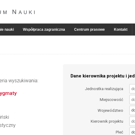
ie nauki
Współpraca zagraniczna
Centrum prasowe
Kontakt
Dane kierownika projektu i jed
eria wyszukiwania:
Jednostka realizująca
dygmaty
Miejscowość
d
Województwo
iński
Kierownik projektu
styczny
d
Płeć