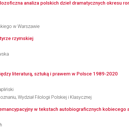
ilozoficzna analiza polskich dzieł dramatycznych okresu r
skiego w Warszawie
tyrze rzymskiej
owska
iędzy literaturą, sztuką i prawem w Polsce 1989-2020
pliński
naniu, Wydział Filologii Polskiej i Klasycznej
 emancypacyjny w tekstach autobiograficznych kobiecego 
h