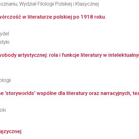
naniu, Wydział Filologii Polskiej i Klasycznej
wórczość w literaturze polskiej po 1918 roku.
ydel
styki
body artystycznej: rola i funkcje literatury w intelektualn
logii
 'storyworlds' wspólne dla literatury oraz narracyjnych, te
cki
języcznej