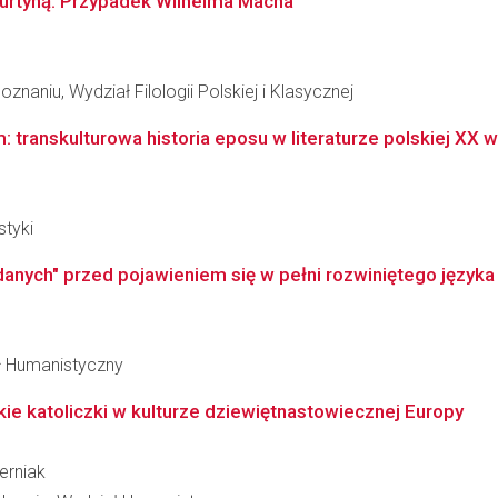
urtyną. Przypadek Wilhelma Macha
naniu, Wydział Filologii Polskiej i Klasycznej
 transkulturowa historia eposu w literaturze polskiej XX 
styki
adanych" przed pojawieniem się w pełni rozwiniętego języka
ał Humanistyczny
skie katoliczki w kulturze dziewiętnastowiecznej Europy
erniak