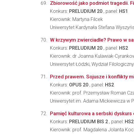
Zbiorowość jako podmiot tragedii. F
Konkurs:
PRELUDIUM 20
, panel:
HS1
Kierownik: Martyna Filcek
Uniwersytet Kardynała Stefana Wyszyń
W krzywym zwierciadle? Prawo w sa
Konkurs:
PRELUDIUM 20
, panel:
HS2
Kierownik: dr Joanna Kulawiak-Cyrank
Uniwersytet Łódzki, Wydział Filologiczny
Przed prawem. Sojusze i konflikty m
Konkurs:
OPUS 20
, panel:
HS2
Kierownik: prof. Przemysław Roman Cza
Uniwersytet im. Adama Mickiewicza w Poz
Pamięć kulturowa a serbski dyskurs
Konkurs:
PRELUDIUM BIS 2
, panel:
HS2
Kierownik: prof. Magdalena Jolanta Koc