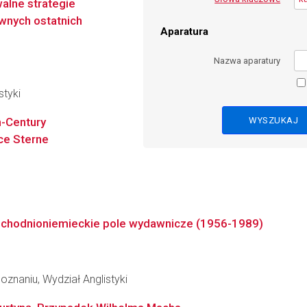
alne strategie
wnych ostatnich
Aparatura
Nazwa aparatury
styki
h-Century
ce Sterne
wschodnioniemieckie pole wydawnicze (1956-1989)
znaniu, Wydział Anglistyki