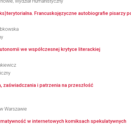
howie, Wydział Humanistyczny
ks)terytorialna. Francuskojęzyczne autobiografie pisarzy 
Bobkowska
ny
tonomii we współczesnej krytyce literackiej
nkiewicz
iczny
, zaświadczania i patrzenia na przeszłość
 w Warszawie
rmatywność w internetowych komiksach spekulatywnych