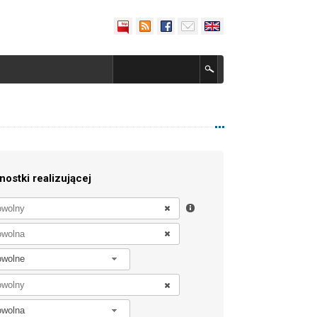
nostki realizującej
owolne
owolna