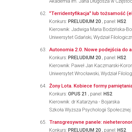
Akademia im. Jana Długosza w Częstoc
"Terridentyfikacja" lub tożsamość (e
Konkurs:
PRELUDIUM 20
, panel:
HS2
Kierownik: Jadwiga Maria Bodzińska-
Uniwersytet Gdański, Wydział Filologicz
Autonomia 2.0. Nowe podejścia do au
Konkurs:
PRELUDIUM 20
, panel:
HS2
Kierownik: Paweł Jan Kaczmarski-Koro
Uniwersytet Wrocławski, Wydział Filolog
Żony Lota. Kobiece formy pamiętania
Konkurs:
OPUS 21
, panel:
HS2
Kierownik: dr Katarzyna - Bojarska
Szkoła Wyższa Psychologii Społecznej
Transgresywne panele: nieheterono
Konkurs:
PRELUDIUM 20
, panel:
HS2