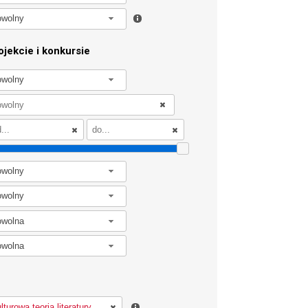
owolny
jekcie i konkursie
owolny
owolny
owolny
owolna
owolna