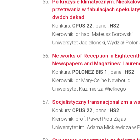
Po kryzysie klimatycznym. Nieskalow
przetrwania w fabulacjach spekulaty
dwóch dekad
Konkurs:
OPUS 22
, panel:
HS2
Kierownik: dr hab. Mateusz Borowski
Uniwersytet Jagielloński, Wydział Poloni
Networks of Reception in Eighteent
Newspapers and Magazines: Lauren
Konkurs:
POLONEZ BIS 1
, panel:
HS2
Kierownik: dr Mary-Celine Newbould
Uniwersytet Kazimierza Wielkiego
Socjalistyczny transnacjonalizm a 
Konkurs:
OPUS 22
, panel:
HS2
Kierownik: prof. Paweł Piotr Zajas
Uniwersytet im. Adama Mickiewicza w Po