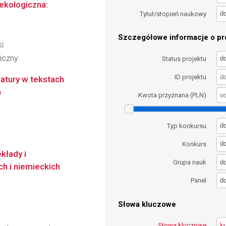
 ekologiczna:
d
Tytuł/stopień naukowy
Szczegółowe informacje o pro
i
iczny
d
Status projektu
ID projektu
ratury w tekstach
h
Kwota przyznana (PLN)
d
Typ konkursu
d
Konkurs
kłady i
d
Grupa nauk
h i niemieckich
d
Panel
Słowa kluczowe
Słowa kluczowe