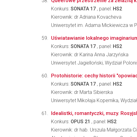
Queerowe przestrzenie za żelazną k
Konkurs:
SONATA 17
, panel:
HS2
Kierownik: dr Adriana Kovacheva
Uniwersytet im. Adama Mickiewicza w Poz
Uświatawianie lokalnego imaginarium:
Konkurs:
SONATA 17
, panel:
HS2
Kierownik: dr Karina Anna Jarzyńska
Uniwersytet Jagielloński, Wydział Poloni
Protohistorie: cechy historii "opowi
Konkurs:
SONATA 17
, panel:
HS2
Kierownik: dr Marta Sibierska
Uniwersytet Mikołaja Kopernika, Wydzi
Idealistki, romantyczki, muzy. Rosyj
Konkurs:
OPUS 21
, panel:
HS2
Kierownik: dr hab. Urszula Małgorzata Ci