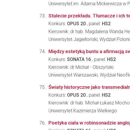
Uniwersytet im. Adama Mickiewicza w Poz
Stulecie przekładu. Tłumacze i ich t
Konkurs:
OPUS 20
, panel:
HS2
Kierownik: dr hab. Magdalena Wanda He
Uniwersytet Jagielloński, Wydział Poloni
Między estetyką buntu a afirmacją swo
Konkurs:
SONATA 16
, panel:
HS2
Kierownik: dr Michał - Obszyński
Uniwersytet Warszawski, Wydział Neofilo
Światy historyczne jako transmedialne
Konkurs:
OPUS 20
, panel:
HS2
Kierownik: dr hab. Michał Łukasz Mocho
Uniwersytet Kazimierza Wielkiego
Poetyka ciała w robinsonadzie anglo